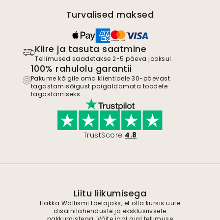
Turvalised maksed
Kiire ja tasuta saatmine
Tellimused saadetakse 2-5 päeva jooksul.
100% rahulolu garantii
Pakume kõigile oma klientidele 30-päevast
tagastamisõigust paigaldamata toodete
tagastamiseks.
TrustScore
4.8
Liitu liikumisega
Hakka Wallismi toetajaks, et olla kursis uute
disainilahenduste ja eksklusiivsete
pakkumistega. Võite igal ajal tellimuse