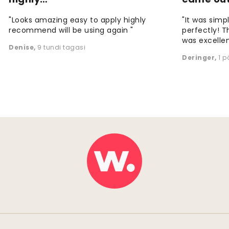
"Looks amazing easy to apply highly
"It was simp
recommend will be using again "
perfectly! T
was excellen
Denise
,
9 tundi tagasi
Deringer
,
1 