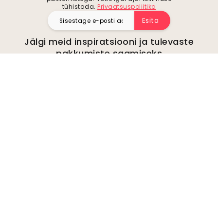
tühistada.
Privaatsuspoliitika
Esita
Jälgi meid inspiratsiooni ja tulevaste
pakkumiste saamiseks
Ettevõte
kohta
Keskkond
Ettevõtte päringud
Küpsised