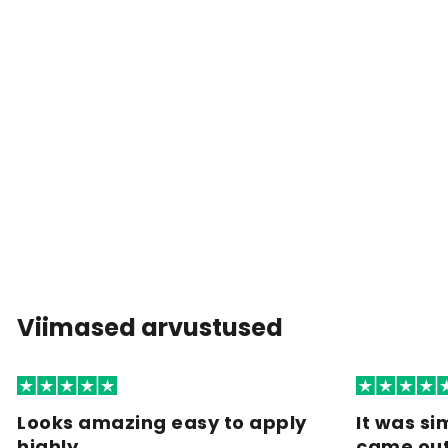
Viimased arvustused
Looks amazing easy to apply
It was si
highly…
came ou