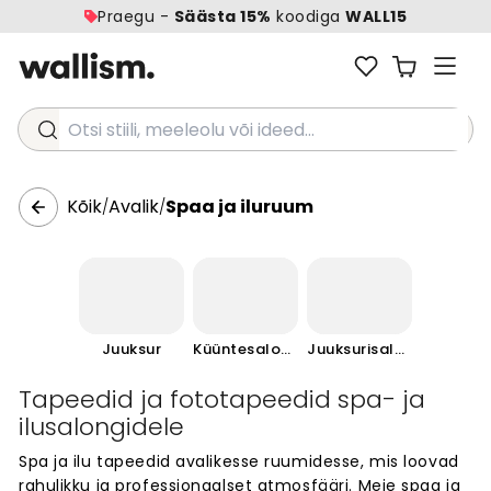
Praegu -
Säästa 15%
koodiga
WALL15
Otsi stiili, meeleolu või ideed...
Kõik
Avalik
Spaa ja iluruum
/
/
Juuksur
Küüntesalong
Juuksurisalong
Tapeedid ja fototapeedid spa- ja
ilusalongidele
Spa ja ilu tapeedid avalikesse ruumidesse, mis loovad
rahulikku ja professionaalset atmosfääri. Meie spaa ja