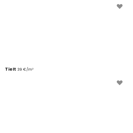
kaubanduskeskuse seinte muutmist juba täna.
Tielt
39 €/m²