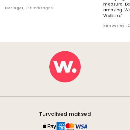
measure. Eas
Deringer
,
17 tundi tagasi
amazing. W
Wallism."
kimberley
,
2
Turvalised maksed