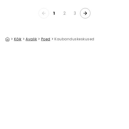
1
2
3
>
Kõik
>
Avalik
>
Poed
>
Kaubanduskeskused