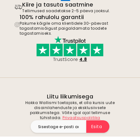
Kiire ja tasuta saatmine
Tellimused saadetakse 2-5 päeva jooksul.
100% rahulolu garantii
Pakume kõigile oma klientidele 30-päevast
tagastamisõigust paigaldamata toodete
tagastamiseks.
TrustScore
4.8
Liitu liikumisega
Hakka Wallismi toetajaks, et olla kursis uute
disainilahenduste ja eksklusiivsete
pakkumistega. Võite igal ajal tellimuse
tühistada.
Privaatsuspoliitika
Esita