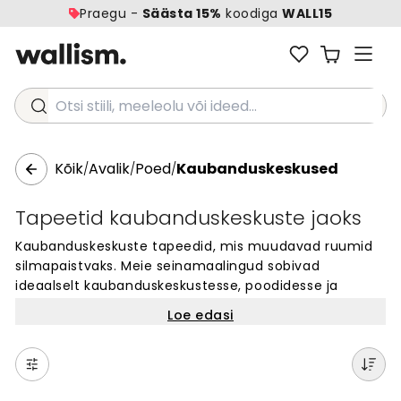
Praegu -
Säästa 15%
koodiga
WALL15
Otsi stiili, meeleolu või ideed...
Kõik
Avalik
Poed
Kaubanduskeskused
/
/
/
Tapeetid kaubanduskeskuste jaoks
Kaubanduskeskuste tapeedid, mis muudavad ruumid
silmapaistvaks. Meie seinamaalingud sobivad
ideaalselt kaubanduskeskustesse, poodidesse ja
avalikesse ruumidesse. Vali tuhandete disainide seast
Loe edasi
ja loo unikaalne atmosfäär, mis meelitab kliente. Kõik
tapeedid on valmistatud kvaliteetsest materjalist ja
sobivad suurte seinte katmiseks. Lihtne paigaldada ja
täiuslik viis muuta äriruumid ilusaks. Alusta oma