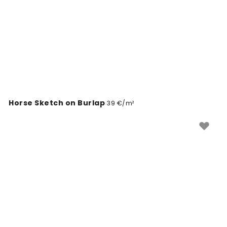
lemmik pliiatsijoonistuse tapeedi disain juba täna.
Horse Sketch on Burlap
39 €/m²