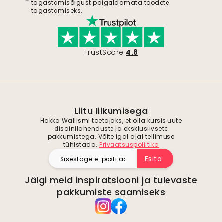
tagastamisõigust paigaldamata toodete
tagastamiseks.
TrustScore
4.8
Liitu liikumisega
Hakka Wallismi toetajaks, et olla kursis uute
disainilahenduste ja eksklusiivsete
pakkumistega. Võite igal ajal tellimuse
tühistada.
Privaatsuspoliitika
Esita
Jälgi meid inspiratsiooni ja tulevaste
pakkumiste saamiseks