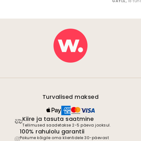
GAYLE
,
18 tun
Turvalised maksed
Kiire ja tasuta saatmine
Tellimused saadetakse 2-5 päeva jooksul.
100% rahulolu garantii
Pakume kõigile oma klientidele 30-päevast