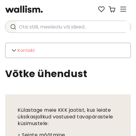
Otsi stiili, meeleolu või ideed...
Kontakt
Wallism
Võtke ühendust
kohta
Kontakt
Keskkond
Ettevõtte päringud
Klienditugi
Külastage meie KKK jaotist, kus leiate
KKK
üksikasjalikud vastused tavapärastele
Laevandus
küsimustele:
Tagastused ja tagasimaksed
Tingimused
> Seinte mõõtmine