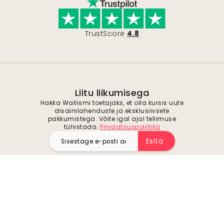
TrustScore
4.8
Liitu liikumisega
Hakka Wallismi toetajaks, et olla kursis uute
disainilahenduste ja eksklusiivsete
pakkumistega. Võite igal ajal tellimuse
tühistada.
Privaatsuspoliitika
Esita
Jälgi meid inspiratsiooni ja tulevaste
pakkumiste saamiseks