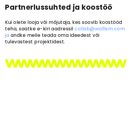
Partnerlussuhted ja koostöö
Kui olete looja või mõjutaja, kes soovib koostööd
teha, saatke e-kiri aadressil
collab@wallism.com
ja
andke meile teada oma ideedest või
tulevastest projektidest.