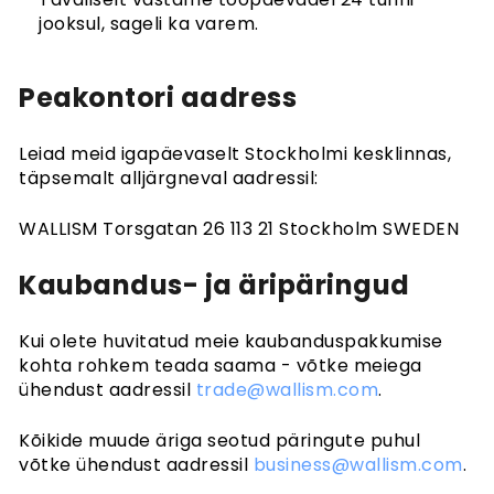
jooksul, sageli ka varem.
Peakontori aadress
Leiad meid igapäevaselt Stockholmi kesklinnas,
täpsemalt alljärgneval aadressil:
WALLISM Torsgatan 26 113 21 Stockholm SWEDEN
Kaubandus- ja äripäringud
Kui olete huvitatud meie kaubanduspakkumise
kohta rohkem teada saama - võtke meiega
ühendust aadressil
trade@wallism.com
.
Kõikide muude äriga seotud päringute puhul
võtke ühendust aadressil
business@wallism.com
.