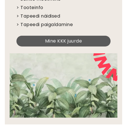
Küpsised
> Tooteinfo
Privaatsuspoliitika
Tapeedi artiklid
> Tapeedi näidised
Juhendid
> Tapeedi paigaldamine
Kuidas riputada tapeeti
Kuidas paigaldada sekekleepuv
Mine KKK juurde
Kuidas mõõta oma seina
Seina ettevalmistamine
Tapeetitööriistad
Tapeedid tekstuursetel seintel