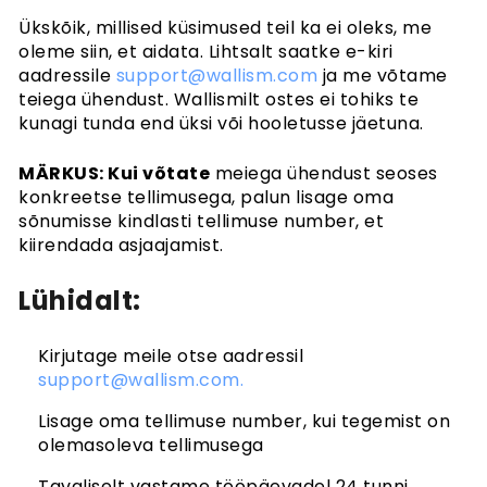
Ükskõik, millised küsimused teil ka ei oleks, me
oleme siin, et aidata. Lihtsalt saatke e-kiri
aadressile
support@wallism.com
ja me võtame
teiega ühendust. Wallismilt ostes ei tohiks te
kunagi tunda end üksi või hooletusse jäetuna.
MÄRKUS: Kui võtate
meiega ühendust seoses
konkreetse tellimusega, palun lisage oma
sõnumisse kindlasti tellimuse number, et
kiirendada asjaajamist.
Lühidalt:
Kirjutage meile otse aadressil
support@wallism.com.
Lisage oma tellimuse number, kui tegemist on
olemasoleva tellimusega
Tavaliselt vastame tööpäevadel 24 tunni