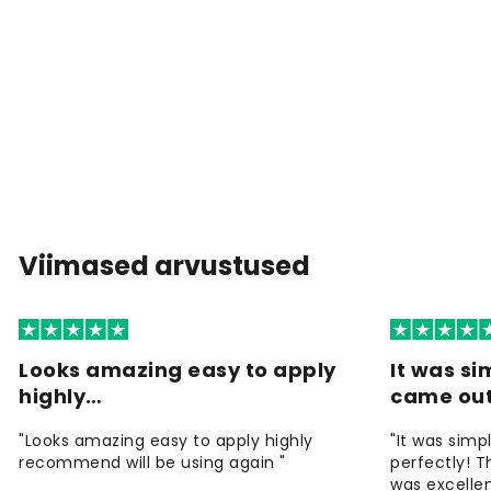
Viimased arvustused
Looks amazing easy to apply
It was si
highly…
came ou
"Looks amazing easy to apply highly
"It was simp
recommend will be using again "
perfectly! T
was excellen