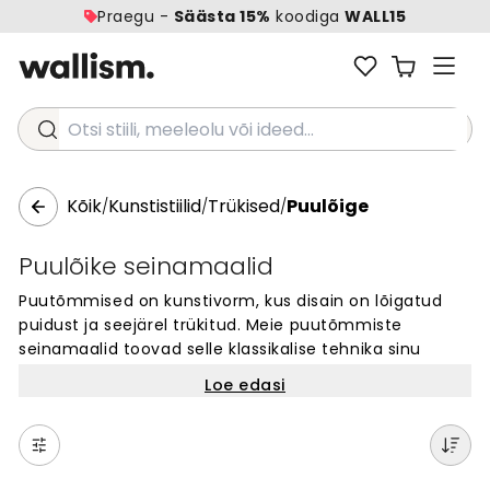
Praegu -
Säästa 15%
koodiga
WALL15
Otsi stiili, meeleolu või ideed...
Kõik
Kunstistiilid
Trükised
Puulõige
/
/
/
Puulõike seinamaalid
Puutõmmised on kunstivorm, kus disain on lõigatud
puidust ja seejärel trükitud. Meie puutõmmiste
seinamaalid toovad selle klassikalise tehnika sinu
seintele. Need tapeedid näevad välja nagu käsitsi
Loe edasi
tehtud kunst ja annavad igale ruumile ainulaadse
välimuse. Puutõmmiste stiil sobib hästi nii kodudesse
kui ka avalikesse ruumidesse. Vali meie kollektsioonist
oma lemmik ja muuda oma seinad kunstiteoseks.