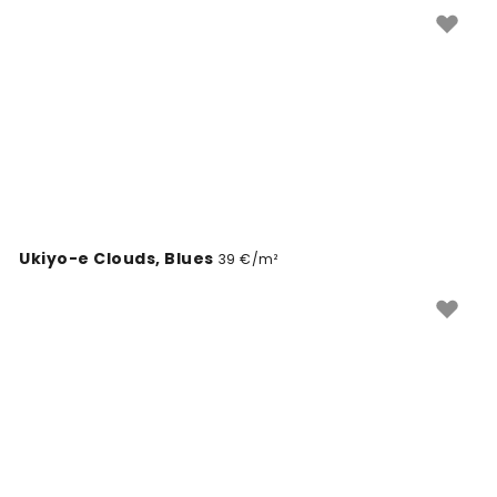
Lihtne tellida ja paigaldada.
Ukiyo-e Clouds, Blues
39 €/m²