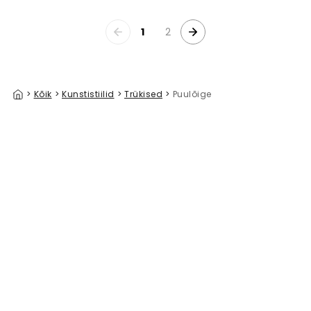
1
2
>
Kõik
>
Kunstistiilid
>
Trükised
>
Puulõige