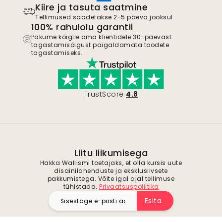
Kiire ja tasuta saatmine
Tellimused saadetakse 2-5 päeva jooksul.
100% rahulolu garantii
Pakume kõigile oma klientidele 30-päevast
tagastamisõigust paigaldamata toodete
tagastamiseks.
TrustScore
4.8
Liitu liikumisega
Hakka Wallismi toetajaks, et olla kursis uute
disainilahenduste ja eksklusiivsete
pakkumistega. Võite igal ajal tellimuse
tühistada.
Privaatsuspoliitika
Esita