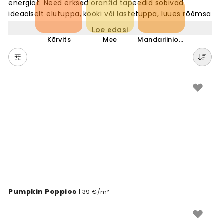
energiat. Need erksad oranžid tapeedid sobivad
ideaalselt elutuppa, kööki või lastetuppa, luues rõõmsa
ja kutsuva õhkkonna. Oranž on päikeseloojangute ja
Loe edasi
sügislehtede värv, mis lisab igasse ruumi elavust. Meie
Kõrvits
Mee
Mandariinioranž
kollektsioonis on erinevaid oranži toone alates õrnast
aprikoosist kuni sügava terrakotani. Valige oranž
tapeet, et muuta oma kodu külalislahkeks ja
kaasaegseks.
Pumpkin Poppies I
39 €/m²