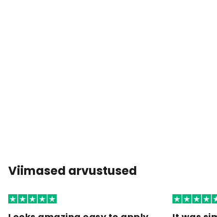
Viimased arvustused
Looks amazing easy to apply
It was si