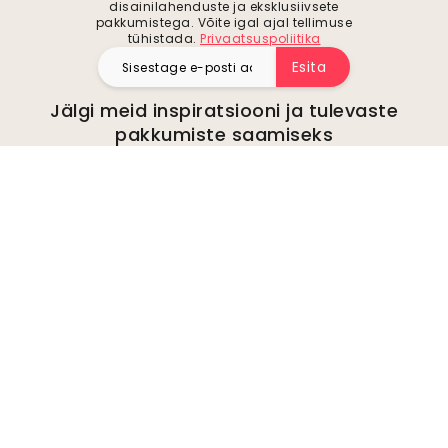
disainilahenduste ja eksklusiivsete
pakkumistega. Võite igal ajal tellimuse
tühistada.
Privaatsuspoliitika
Esita
Jälgi meid inspiratsiooni ja tulevaste
pakkumiste saamiseks
Ettevõte
kohta
Keskkond
Ettevõtte päringud