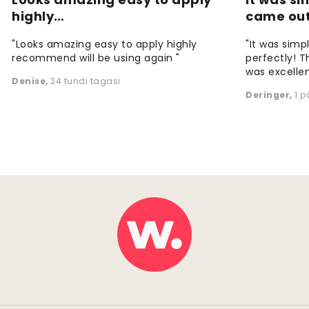
highly…
came ou
"Looks amazing easy to apply highly
"It was simp
recommend will be using again "
perfectly! T
was excellen
Denise
,
24 tundi tagasi
Deringer
,
1 