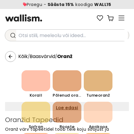
Praegu -
Säästa 15%
koodiga
WALL15
Otsi stiili, meeleolu või ideed...
Kõik
Baasvärvid
Oranž
/
/
Korall
Põlenud oranž
Tumeoranž
Loe edasi
Oranžid Tapeedid
Safran
Rooste
Aprikoos
Oranž värv tapeetidel toob teie koju soojust ja