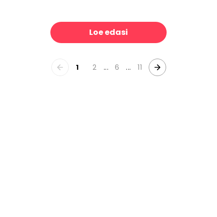
ur Texture no.I
Monkeys With Birds, Dark
39 €/m²
3
Loe edasi
1
2
...
6
...
11