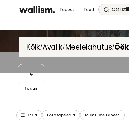
Otsi stii
Tapeet
Toad
Kõik
Avalik
Meelelahutus
Öök
/
/
/
Tagasi
Filtrid
Fototapeedid
Mustriline tapeet