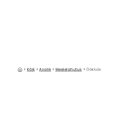
Art Deco Fans, Pattern
Leopard F
39 €/m²
>
Kõik
>
Avalik
>
Meelelahutus
>
Ööklubi