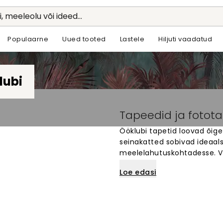
li, meeleolu või ideed...
Populaarne
Uued tooted
Lastele
Hiljuti vaadatud
lubi
Tapeedid ja fotota
Ööklubi tapetid loovad õig
seinakatted sobivad ideaals
meelelahutuskohtadesse. Val
ainulaadsete disainide hulg
Loe edasi
seinte mõõtude järgi. Loo öö
jääva mulje. Lihtne tellida 
ja muuda ruum eriliseks.