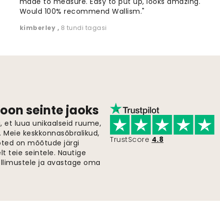
made to measure. Easy to put up, looks amazing.
Would 100% recommend Wallism."
kimberley
,
8 tundi tagasi
oon seinte jaoks
 et luua unikaalseid ruume,
i. Meie keskkonnasõbralikud,
TrustScore
4.8
oted on mõõtude järgi
t teie seintele. Nautige
ellimustele ja avastage oma