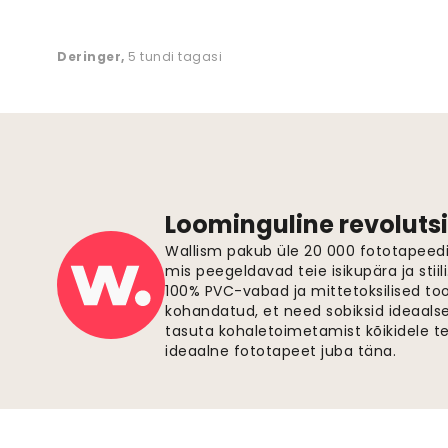
Deringer
,
5 tundi tagasi
Loominguline revolutsi
Wallism pakub üle 20 000 fototapeedi,
mis peegeldavad teie isikupära ja stiil
100% PVC-vabad ja mittetoksilised to
kohandatud, et need sobiksid ideaalsel
tasuta kohaletoimetamist kõikidele t
ideaalne fototapeet juba täna.