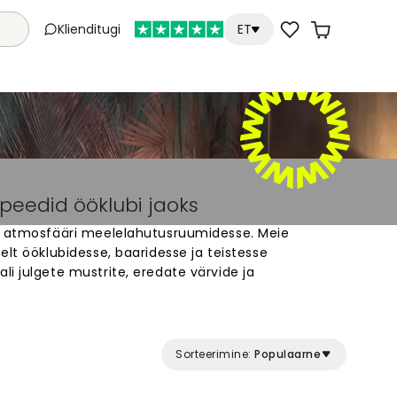
Klienditugi
ET
peedid ööklubi jaoks
e atmosfääri meelelahutusruumidesse. Meie
elt ööklubidesse, baaridesse ja teistesse
i julgete mustrite, eredate värvide ja
ast. Iga tapet on valmistatud spetsiaalselt sinu
klubi interjöör, mis jätab külastajatele meelde
ja paigaldada. Telli oma ööklubi tapet otse veebist
Sorteerimine:
Populaarne