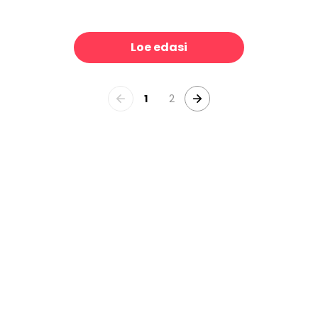
Harvest Paisley Mini Yellow
Harvest Paisley Mini White
39 €/m²
3
Loe edasi
1
2