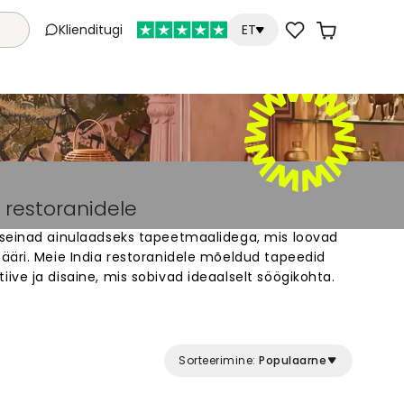
Klienditugi
ET
 restoranidele
seinad ainulaadseks tapeetmaalidega, mis loovad
ääri. Meie India restoranidele mõeldud tapeedid
ve ja disaine, mis sobivad ideaalselt söögikohta.
ite, värviliste ornamentide või kaasaegsete
mi tapeetmaalid muudavad ruumi kiiresti ja
dejääva kogemuse külastajatele. Sobib
tele ja aktsendiseintele.
Sorteerimine:
Populaarne