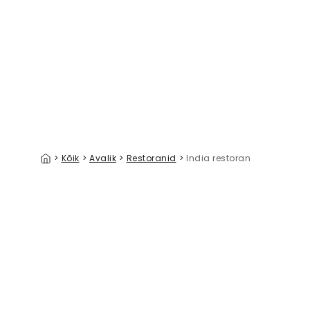
Kathmandu Nepal Skyline Blue & Bronze
39 €/m²
>
Kõik
>
Avalik
>
Restoranid
>
India restoran