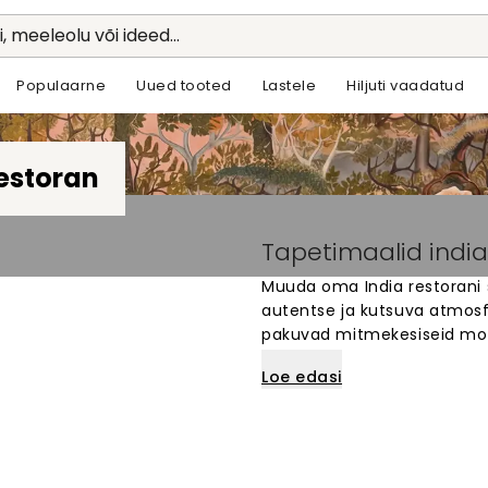
li, meeleolu või ideed...
Populaarne
Uued tooted
Lastele
Hiljuti vaadatud
restoran
Tapetimaalid india
Muuda oma India restorani 
autentse ja kutsuva atmosf
pakuvad mitmekesiseid motii
Vali traditsiooniliste mustr
Loe edasi
lahenduste hulgast. Wallis
lihtsalt, aidates luua meel
suurepäraselt restorani sein