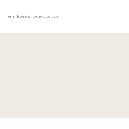
lynn boyes
,
1 päeva tagasi