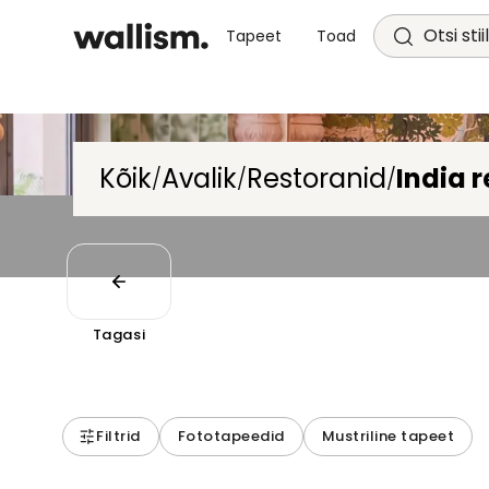
Otsi stii
Tapeet
Toad
Kõik
Avalik
Restoranid
India 
/
/
/
Tagasi
Filtrid
Fototapeedid
Mustriline tapeet