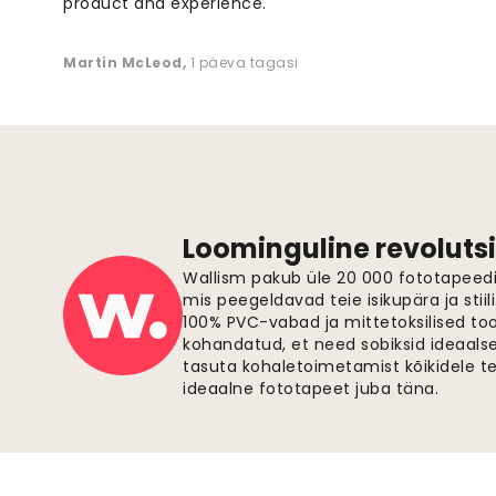
product and experience. "
Martin McLeod
,
1 päeva tagasi
Loominguline revolutsi
Wallism pakub üle 20 000 fototapeedi,
mis peegeldavad teie isikupära ja stiil
100% PVC-vabad ja mittetoksilised to
kohandatud, et need sobiksid ideaalsel
tasuta kohaletoimetamist kõikidele t
ideaalne fototapeet juba täna.