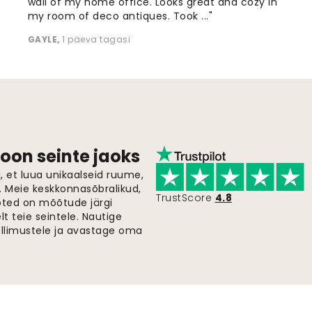
wall of my home office. Looks great and cozy in
my room of deco antiques. Took ..."
GAYLE
,
1 päeva tagasi
oon seinte jaoks
 et luua unikaalseid ruume,
i. Meie keskkonnasõbralikud,
TrustScore
4.8
oted on mõõtude järgi
t teie seintele. Nautige
ellimustele ja avastage oma