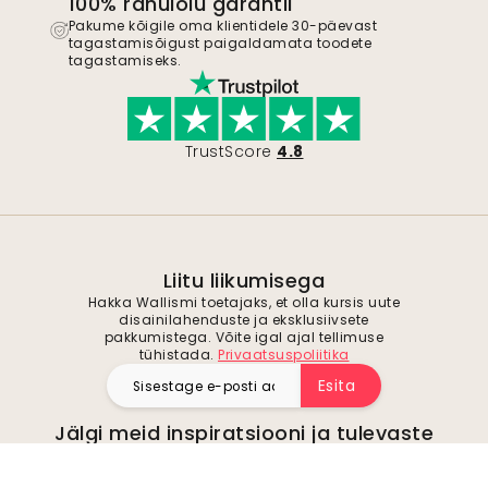
100% rahulolu garantii
Pakume kõigile oma klientidele 30-päevast
tagastamisõigust paigaldamata toodete
tagastamiseks.
TrustScore
4.8
Liitu liikumisega
Hakka Wallismi toetajaks, et olla kursis uute
disainilahenduste ja eksklusiivsete
pakkumistega. Võite igal ajal tellimuse
tühistada.
Privaatsuspoliitika
Esita
Jälgi meid inspiratsiooni ja tulevaste
pakkumiste saamiseks