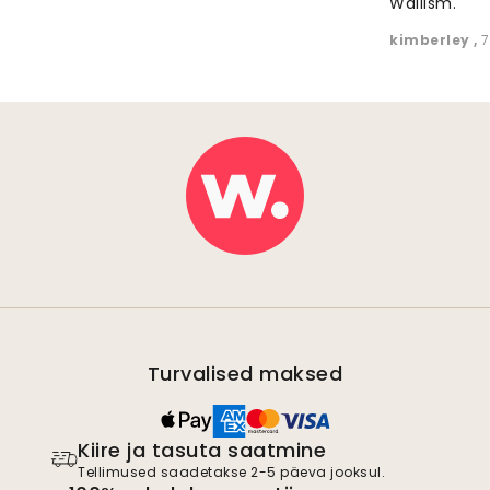
Wallism."
kimberley
,
7
Turvalised maksed
Kiire ja tasuta saatmine
Tellimused saadetakse 2-5 päeva jooksul.