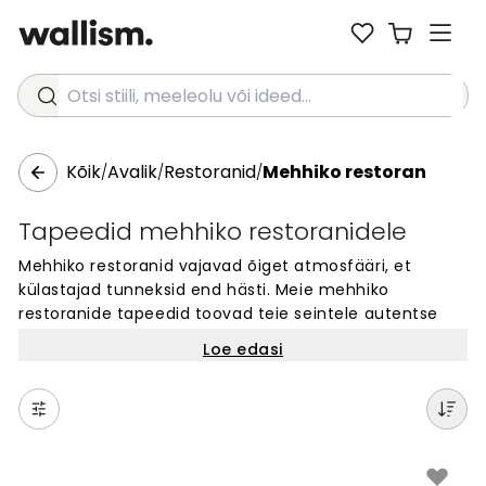
Otsi stiili, meeleolu või ideed...
Kõik
Avalik
Restoranid
Mehhiko restoran
/
/
/
Tapeedid mehhiko restoranidele
Mehhiko restoranid vajavad õiget atmosfääri, et
külastajad tunneksid end hästi. Meie mehhiko
restoranide tapeedid toovad teie seintele autentse
välimuse. Vali tuhandete disainide seast – erksad
Loe edasi
värvid, traditsioonilised mustrid ja unikaalsed motiivid.
Iga seinamuraal on valmistatud spetsiaalselt teie
ruumi mõõtude järgi. Lihtne paigaldada ja sobib
ideaalselt restorani seintele. Loo külastajatele
meeldejääv kogemus õige seinadisainiga.