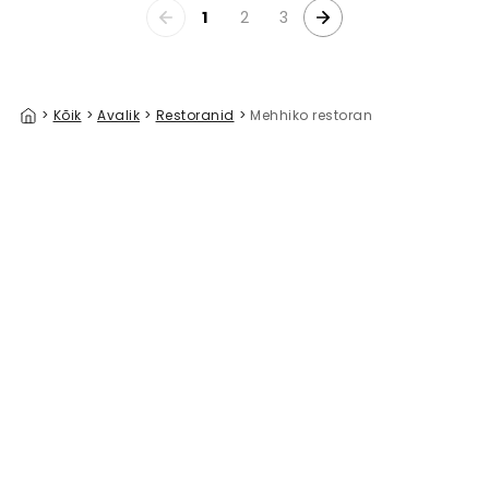
1
2
3
>
Kõik
>
Avalik
>
Restoranid
>
Mehhiko restoran