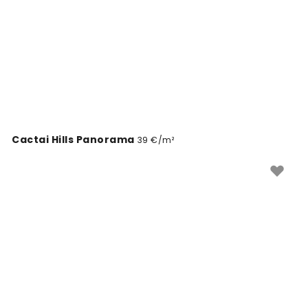
Cactai Hills Panorama
39 €/m²