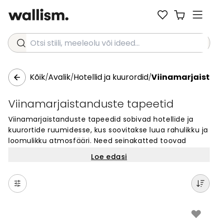
Otsi stiili, meeleolu või ideed...
Kõik
Avalik
Hotellid ja kuurordid
Viinamarjaist
/
/
/
Viinamarjaistanduste tapeetid
Viinamarjaistanduste tapeedid sobivad hotellide ja
kuurortide ruumidesse, kus soovitakse luua rahulikku ja
loomulikku atmosfääri. Need seinakatted toovad
viinamarjade ja viinamägedega seotud motiivid teie
Loe edasi
seintele. Ideaalsed restoranidele, hotellitubadele või
vastuvõturuumidele, mis vajavad hubasust ja stiili.
Viinamarjaistanduste tapeedid annavad ruumile erilise
iseloomu ja loovad külalislahke õhkkonna. Kõik
tapeedid on valmistatud vastavalt teie seinte
mõõtudele.