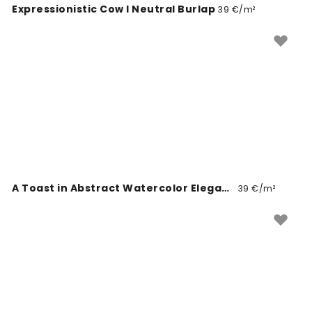
Expressionistic Cow I Neutral Burlap
39 €/m²
A Toast in Abstract Watercolor Elegance
39 €/m²