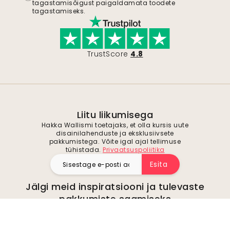
tagastamisõigust paigaldamata toodete
tagastamiseks.
TrustScore
4.8
Liitu liikumisega
Hakka Wallismi toetajaks, et olla kursis uute
disainilahenduste ja eksklusiivsete
pakkumistega. Võite igal ajal tellimuse
tühistada.
Privaatsuspoliitika
Esita
Jälgi meid inspiratsiooni ja tulevaste
pakkumiste saamiseks