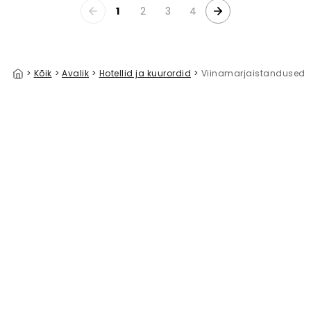
1
2
3
4
>
Kõik
>
Avalik
>
Hotellid ja kuurordid
>
Viinamarjaistandused