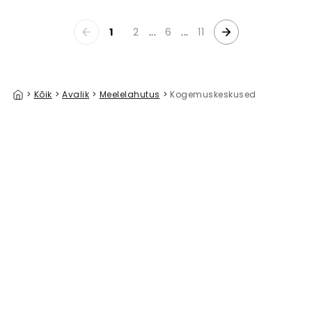
1
2
...
6
...
11
>
Kõik
>
Avalik
>
Meelelahutus
>
Kogemuskeskused