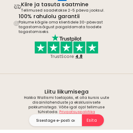
Kiire ja tasuta saatmine
Tellimused saadetakse 2-5 päeva jooksul.
100% rahulolu garantii
Pakume kõigile oma klientidele 30-päevast
tagastamisõigust paigaldamata toodete
tagastamiseks.
TrustScore
4.8
Liitu liikumisega
Hakka Wallismi toetajaks, et olla kursis uute
disainilahenduste ja eksklusiivsete
pakkumistega. Võite igal ajal tellimuse
tühistada.
Privaatsuspoliitika
Esita