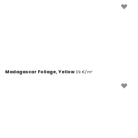
valmistatud spetsiaalselt sinu seintele. Tellimiseks vali
disain, sisesta mõõdud ja me valmistame sinu
müürimaali.
Madagascar Foliage, Yellow
39 €/m²