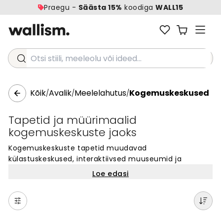
Praegu -
Säästa 15%
koodiga
WALL15
Otsi stiili, meeleolu või ideed...
Kõik
Avalik
Meelelahutus
Kogemuskeskused
/
/
/
Tapetid ja müürimaalid
kogemuskeskuste jaoks
Kogemuskeskuste tapetid muudavad
külastuskeskused, interaktiivsed muuseumid ja
näitusruumid eriliseks. Meie kogemuskeskuste
Loe edasi
müürimaalid loovad kaasahaarava atmosfääri, mis
toetab sinu ruumi kontseptsiooni. Vali tuhandete
disainide hulgast sobiv seinamaal, mis räägib sinu
brändi lugu ja köidab külastajaid. Iga tapet on