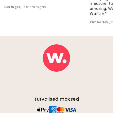
measure. Eas
Deringer
,
17 tundi tagasi
amazing. W
Wallism."
kimberley
,
2
Turvalised maksed