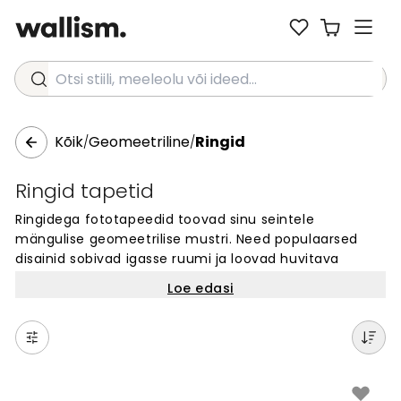
Otsi stiili, meeleolu või ideed...
Kõik
Geomeetriline
Ringid
/
/
Ringid tapetid
Ringidega fototapeedid toovad sinu seintele
mängulise geomeetrilise mustri. Need populaarsed
disainid sobivad igasse ruumi ja loovad huvitava
fookuspunkti. Meie kollektsioon pakub erinevaid suurusi
Loe edasi
ja värvikombinatsiooneid – alates minimalistlikest
ringidest kuni värviliste kaasaegsete mustriteni.
Ringimotiivid on ajatu valik, mis sobib nii kodu kui
kontori seintele. Vali oma lemmik üle tuhande erineva
disaini seast ja muuda oma ruum ainulaadseks.