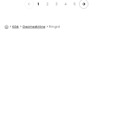
1
2
3
4
5
>
Kõik
>
Geomeetriline
>
Ringid