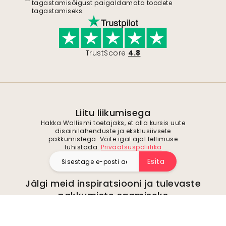
tagastamisõigust paigaldamata toodete
tagastamiseks.
TrustScore
4.8
Liitu liikumisega
Hakka Wallismi toetajaks, et olla kursis uute
disainilahenduste ja eksklusiivsete
pakkumistega. Võite igal ajal tellimuse
tühistada.
Privaatsuspoliitika
Esita
Jälgi meid inspiratsiooni ja tulevaste
pakkumiste saamiseks