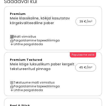
Saadaval kui
Premium
Meie klassikaline, kõikjal kasutatav
39 €/m²
kõrgekvaliteediline paber
Matt viimistlus
Paigaldamine tapeediliimiga
Lihtne paigaldada
Populaarne valik
Premium Textured
Meie kõige luksuslikum paber kergelt
45 €/m²
tekstureeritud pinnaga
Tekstuurne matt viimistlus
Paigaldamine tapeediliimiga
Lihtne paigaldada
Peel & Stick