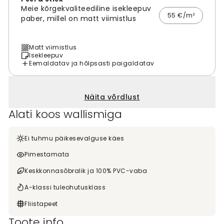
Meie kõrgekvaliteediline isekleepuv
55 €/m²
paber, millel on matt viimistlus
Matt viimistlus
Isekleepuv
Eemaldatav ja hõlpsasti paigaldatav
Näita võrdlust
Alati koos wallismiga
Ei tuhmu päikesevalguse käes
Pimestamata
Keskkonnasõbralik ja 100% PVC-vaba
A-klassi tuleohutusklass
Fliistapeet
Toote info