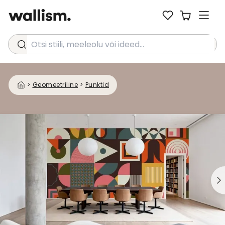
Otsi stiili, meeleolu või ideed...
>
Geomeetriline
>
Punktid