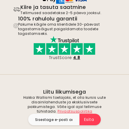
Kiire ja tasuta saatmine
Tellimused saadetakse 2-5 päeva jooksul.
100% rahulolu garantii
Pakume kõigile oma klientidele 30-päevast
tagastamisõigust paigaldamata toodete
tagastamiseks.
TrustScore
4.8
Liitu liikumisega
Hakka Wallismi toetajaks, et olla kursis uute
disainilahenduste ja eksklusiivsete
pakkumistega. Võite igal ajal tellimuse
tühistada.
Privaatsuspoliitika
Esita