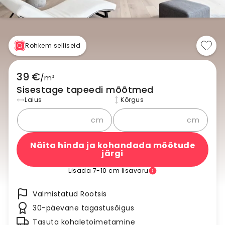
Rohkem selliseid
39 €
/
m²
Sisestage tapeedi mõõtmed
Laius
Kõrgus
cm
cm
Näita hinda ja kohandada mõõtude
järgi
Lisada 7-10 cm lisavaru
Valmistatud Rootsis
30-päevane tagastusõigus
Tasuta kohaletoimetamine