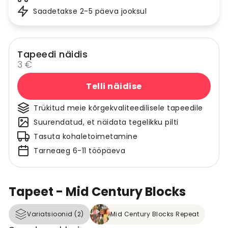
Saadetakse 2-5 päeva jooksul
Tapeedi näidis
3 €
Telli näidise
Trükitud meie kõrgekvaliteedilisele tapeedile
Suurendatud, et näidata tegelikku pilti
Tasuta kohaletoimetamine
Tarneaeg 6-11 tööpäeva
Tapeet - Mid Century Blocks
Variatsioonid (2)
Mid Century Blocks Repeat