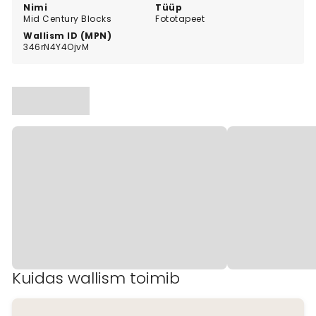
Nimi
Tüüp
Mid Century Blocks
Fototapeet
Wallism ID (MPN)
346rN4Y4OjvM
Kuidas wallism toimib