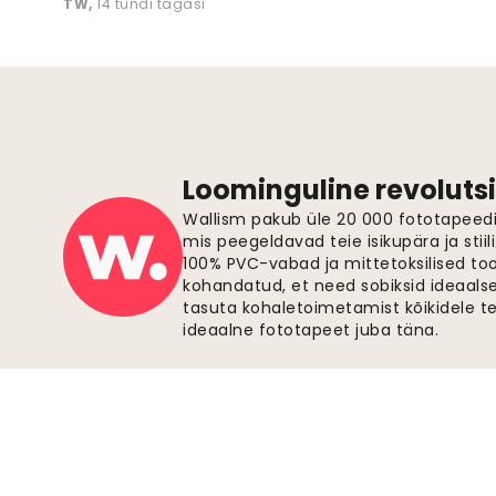
TW
,
14 tundi tagasi
Loominguline revolutsi
Wallism pakub üle 20 000 fototapeedi,
mis peegeldavad teie isikupära ja stiil
100% PVC-vabad ja mittetoksilised to
kohandatud, et need sobiksid ideaalsel
tasuta kohaletoimetamist kõikidele t
ideaalne fototapeet juba täna.
Turvalised maksed