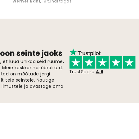
Werner Bahl
,
19 tundi tagasi
oon seinte jaoks
 et luua unikaalseid ruume,
i. Meie keskkonnasõbralikud,
TrustScore
4.8
oted on mõõtude järgi
t teie seintele. Nautige
ellimustele ja avastage oma