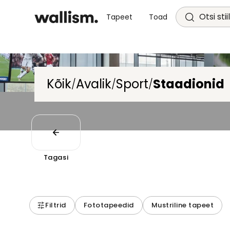
Otsi stii
Tapeet
Toad
Kõik
Avalik
Sport
Staadionid
/
/
/
Tagasi
Filtrid
Fototapeedid
Mustriline tapeet