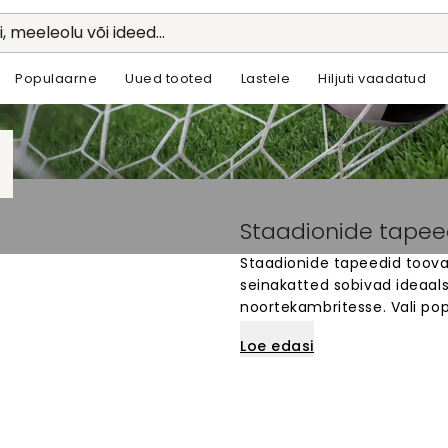
li, meeleolu või ideed...
Populaarne
Uued tooted
Lastele
Hiljuti vaadatud
Staadionide tapee
Staadionide tapeedid toovad
seinakatted sobivad ideaals
noortekambritesse. Vali pop
motiividega tapeedid, mis l
Loe edasi
seinakatteid, mis muudavad 
annavad ruumile dünaamilis
lemmik spordistaadioni sein