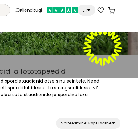
Klienditugi
ET
did ja fototapeedid
 spordistaadionid otse sinu seintele. Need
elt spordiklubidesse, treeningsaalidesse või
ulaarsete staadionide ja spordiväljaku
oovad energilise õhkkonna. Meie valik pakub suuri
iga ruumi eriliseks. Staadioni taustapildid
e välimuse ja motiveerivad sportima. Leia oma
amaal ja telli see mugavalt.
Sorteerimine:
Populaarne