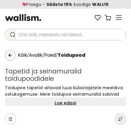
Praegu -
Säästa 15%
koodiga
WALL15
Otsi stiili, meeleolu või ideed...
Kõik
Avalik
Poed
Toidupood
/
/
/
Tapetid ja seinamuralid
toidupoodidele
Toidupoe tapetid aitavad luua külastajatele meeldiva
ostukogemuse. Meie toidupoe seinamuralid sobivad
ideaalselt kaupluse seintele ja loovad professionaalse
Loe edasi
väljanägemise. Vali värskeid motiive, mis sobivad
toidupoe stiili ja õhkkonda. Tapeet on lihtne
paigaldada ja vastupidav igapäevaseks kasutuseks.
Seinamuralid aitavad eristuda teistest kauplustest ja