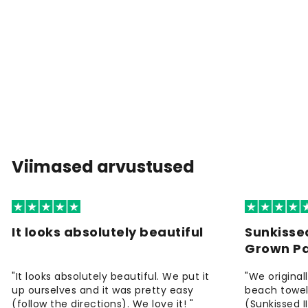
Viimased arvustused
It looks absolutely beautiful
Sunkisse
Grown P
"It looks absolutely beautiful. We put it
"We origina
up ourselves and it was pretty easy
beach towels
(follow the directions). We love it! "
(Sunkissed 