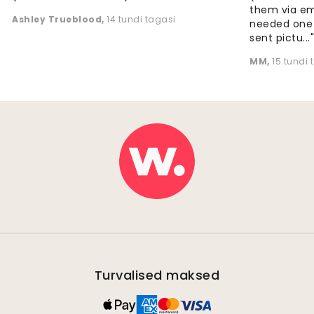
them via em
Ashley Trueblood
,
14 tundi tagasi
needed one
sent pictu...
MM
,
15 tundi 
Turvalised maksed