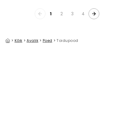
1
2
3
4
>
Kõik
>
Avalik
>
Poed
>
Toidupood