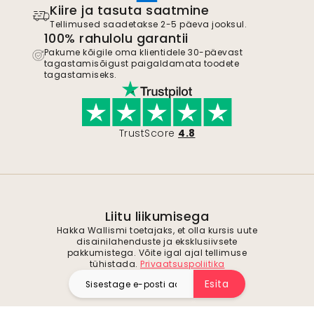
Kiire ja tasuta saatmine
Tellimused saadetakse 2-5 päeva jooksul.
100% rahulolu garantii
Pakume kõigile oma klientidele 30-päevast
tagastamisõigust paigaldamata toodete
tagastamiseks.
TrustScore
4.8
Liitu liikumisega
Hakka Wallismi toetajaks, et olla kursis uute
disainilahenduste ja eksklusiivsete
pakkumistega. Võite igal ajal tellimuse
tühistada.
Privaatsuspoliitika
Esita