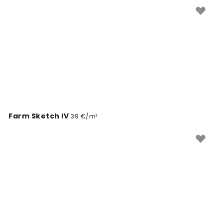
jätta klientidele positiivse mulje. Meie valikust leiad
sobiva disaini oma toidupoe seintele.
Farm Sketch IV
39 €/m²