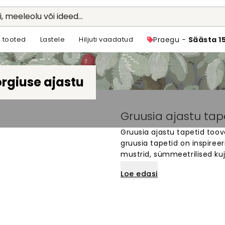
li, meeleolu või ideed...
 tooted
Lastele
Hiljuti vaadatud
Praegu -
Säästa 1
rgiuse ajastu
Gruusia ajastu ta
Gruusia ajastu tapetid toovad
gruusia tapetid on inspiree
mustrid, sümmeetrilised kuj
ruumi, kus soovid luua ajal
Loe edasi
valmistatud kvaliteetsest ma
neile, kes hindavad klassika
stiili.