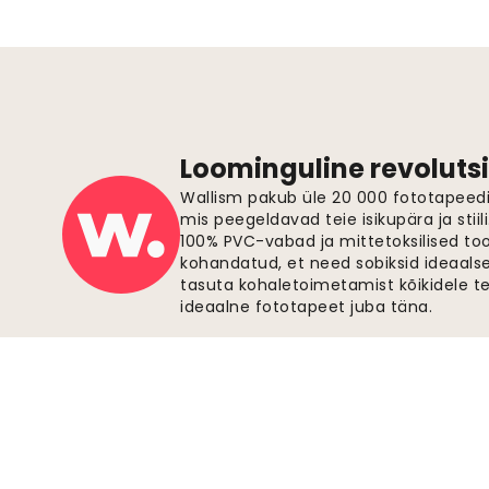
Loominguline revolutsi
Wallism pakub üle 20 000 fototapeedi,
mis peegeldavad teie isikupära ja stiil
100% PVC-vabad ja mittetoksilised to
kohandatud, et need sobiksid ideaalsel
tasuta kohaletoimetamist kõikidele t
ideaalne fototapeet juba täna.
Turvalised maksed