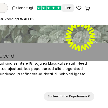
Klienditugi
ET
5%
koodiga
WALL15
peedid
 sinu seintele 18. sajandi klassikalise stiili. Need
ritud ajastust, kus populaarsed olid elegantsed
undused ja rafineeritud detailid. Sobivad igasse
oohõngulist atmosfääri. Meie seinakatted on
terjalist ja saadaval erisuurustes. Ideaalne valik
list disaini ja soovivad oma kodu seintele ajatut
Sorteerimine:
Populaarne