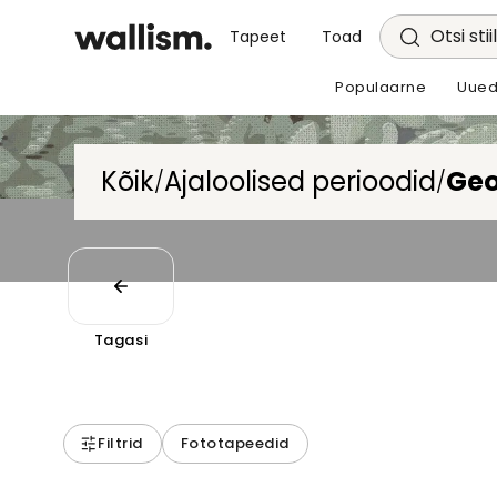
Otsi stii
Tapeet
Toad
Populaarne
Uued
Kõik
Ajaloolised perioodid
Geo
/
/
Tagasi
Filtrid
Fototapeedid