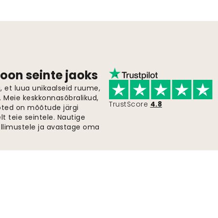
oon seinte jaoks
 et luua unikaalseid ruume,
i. Meie keskkonnasõbralikud,
TrustScore
4.8
oted on mõõtude järgi
t teie seintele. Nautige
ellimustele ja avastage oma
Kiire ja tasuta saatmine