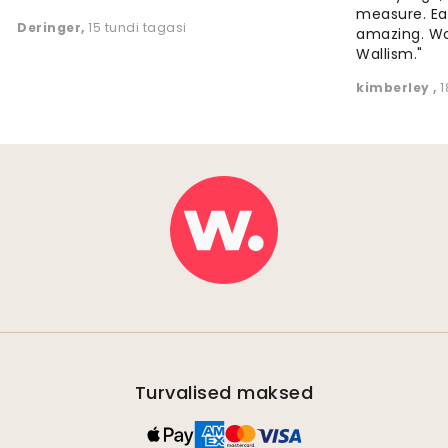
measure. Eas
Deringer
,
15 tundi tagasi
amazing. W
Wallism."
kimberley
,
1
Turvalised maksed