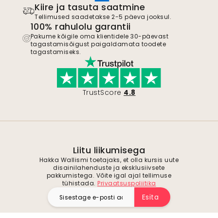
Kiire ja tasuta saatmine
Tellimused saadetakse 2-5 päeva jooksul.
100% rahulolu garantii
Pakume kõigile oma klientidele 30-päevast
tagastamisõigust paigaldamata toodete
tagastamiseks.
TrustScore
4.8
Liitu liikumisega
Hakka Wallismi toetajaks, et olla kursis uute
disainilahenduste ja eksklusiivsete
pakkumistega. Võite igal ajal tellimuse
tühistada.
Privaatsuspoliitika
Esita