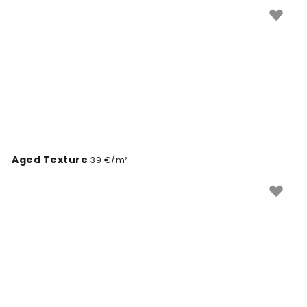
seinakatted juba täna.
Aged Texture
39 €/m²