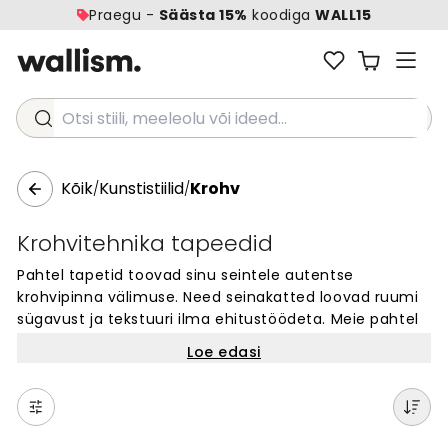
Praegu -
Säästa 15%
koodiga
WALL15
Otsi stiili, meeleolu või ideed...
Kõik
Kunstistiilid
Krohv
/
/
Krohvitehnika tapeedid
Pahtel tapetid toovad sinu seintele autentse
krohvipinna välimuse. Need seinakatted loovad ruumi
sügavust ja tekstuuri ilma ehitustöödeta. Meie pahtel
tapetid sobivad kõikidesse kodudesse ja ruumidesse,
Loe edasi
pakkudes kaasaegset ja loomulikku väljanägemist. Vali
laia valiku hulgast erinevaid pahtelmotiive ja toone.
Lihtne paigaldada ja täiuslik viis anda seintele uus ilme.
Ava meie kollektsioon ja leia oma lemmik pahtel