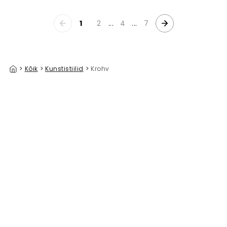
1
2
...
4
...
7
>
Kõik
>
Kunstistiilid
>
Krohv