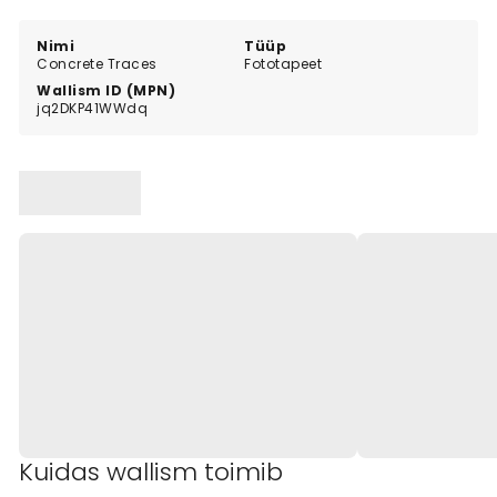
materials.
Nimi
Tüüp
Concrete Traces
Fototapeet
Wallism ID (MPN)
jq2DKP41WWdq
Kuidas wallism toimib