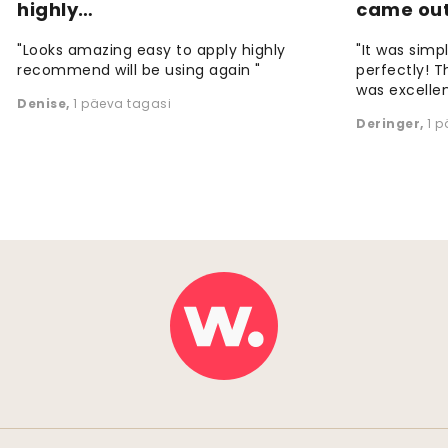
highly…
came ou
"Looks amazing easy to apply highly
"It was simp
recommend will be using again "
perfectly! T
was excellen
Denise
,
1 päeva tagasi
Deringer
,
1 