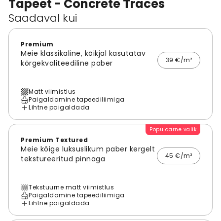
Tapeet - Concrete Traces
Saadaval kui
Premium
Meie klassikaline, kõikjal kasutatav
39 €/m²
kõrgekvaliteediline paber
Matt viimistlus
Paigaldamine tapeediliimiga
Lihtne paigaldada
Populaarne valik
Premium Textured
Meie kõige luksuslikum paber kergelt
45 €/m²
tekstureeritud pinnaga
Tekstuurne matt viimistlus
Paigaldamine tapeediliimiga
Lihtne paigaldada