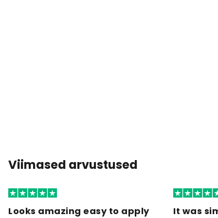
Viimased arvustused
Looks amazing easy to apply
It was si