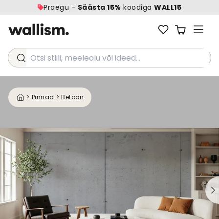
Praegu -
Säästa 15%
koodiga
WALL15
Otsi stiili, meeleolu või ideed...
>
Pinnad
>
Betoon