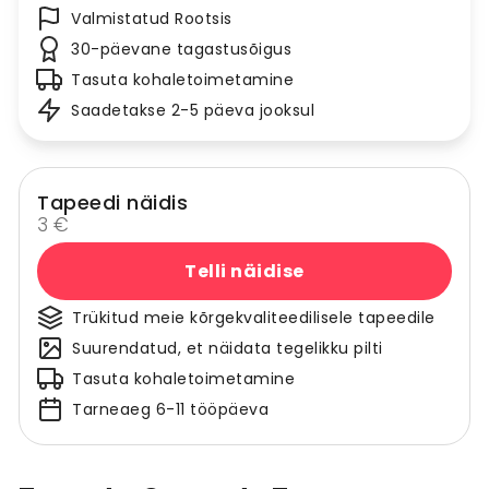
Valmistatud Rootsis
30-päevane tagastusõigus
Tasuta kohaletoimetamine
Saadetakse 2-5 päeva jooksul
Tapeedi näidis
3 €
Telli näidise
Trükitud meie kõrgekvaliteedilisele tapeedile
Suurendatud, et näidata tegelikku pilti
Tasuta kohaletoimetamine
Tarneaeg 6-11 tööpäeva