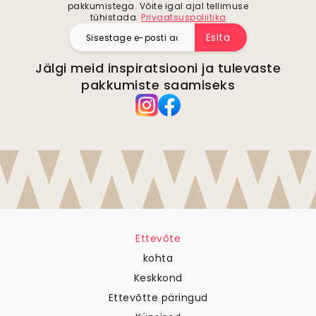
pakkumistega. Võite igal ajal tellimuse
tühistada.
Privaatsuspoliitika
Esita
Jälgi meid inspiratsiooni ja tulevaste
pakkumiste saamiseks
Ettevõte
kohta
Keskkond
Ettevõtte päringud