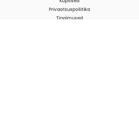
Küpsised
Privaatsuspoliitika
Tingimused
Klienditugi
Võtke meiega ühendust
Tagastused ja tagasimaksed
Laevandus
Kuidas mõõta oma seina
Kuidas riputada tapeeti
Kuidas paigaldada sekekleepuv
KKK
Tapeedi artiklid
Valige oma asukoht
Küpsiste seadete haldamine
© 2026 WALLISM, Rainbow bay AB. Kõik õigused kaitstud.