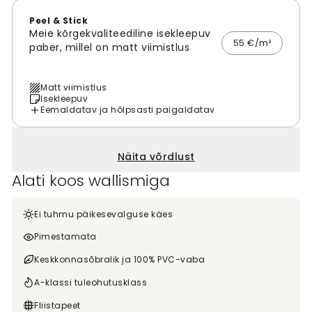
Peel & Stick
Meie kõrgekvaliteediline isekleepuv
55 €/m²
paber, millel on matt viimistlus
Matt viimistlus
Isekleepuv
Eemaldatav ja hõlpsasti paigaldatav
Näita võrdlust
Alati koos wallismiga
Ei tuhmu päikesevalguse käes
Pimestamata
Keskkonnasõbralik ja 100% PVC-vaba
A-klassi tuleohutusklass
Fliistapeet