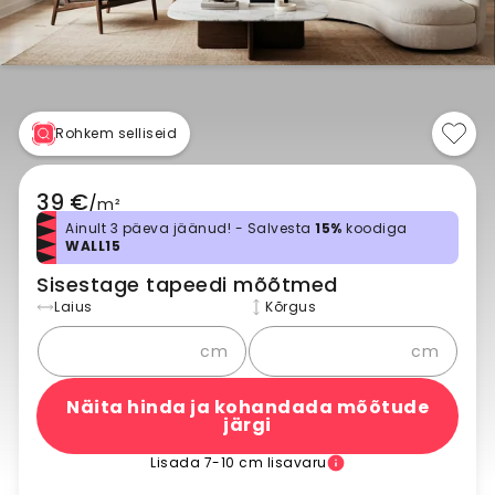
Rohkem selliseid
39 €
/
m²
Ainult 3 päeva jäänud! - Salvesta
15%
koodiga
WALL15
Sisestage tapeedi mõõtmed
Laius
Kõrgus
cm
cm
Näita hinda ja kohandada mõõtude
järgi
Lisada 7-10 cm lisavaru