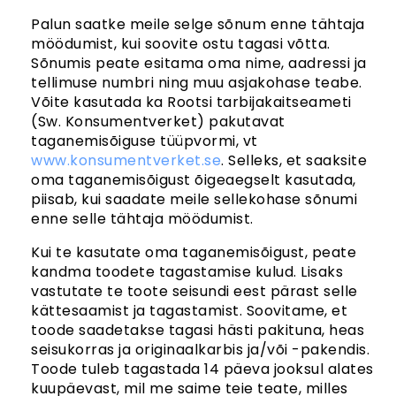
Palun saatke meile selge sõnum enne tähtaja
möödumist, kui soovite ostu tagasi võtta.
Sõnumis peate esitama oma nime, aadressi ja
tellimuse numbri ning muu asjakohase teabe.
Võite kasutada ka Rootsi tarbijakaitseameti
(Sw. Konsumentverket) pakutavat
taganemisõiguse tüüpvormi, vt
www.konsumentverket.se
. Selleks, et saaksite
oma taganemisõigust õigeaegselt kasutada,
piisab, kui saadate meile sellekohase sõnumi
enne selle tähtaja möödumist.
Kui te kasutate oma taganemisõigust, peate
kandma toodete tagastamise kulud. Lisaks
vastutate te toote seisundi eest pärast selle
kättesaamist ja tagastamist. Soovitame, et
toode saadetakse tagasi hästi pakituna, heas
seisukorras ja originaalkarbis ja/või -pakendis.
Toode tuleb tagastada 14 päeva jooksul alates
kuupäevast, mil me saime teie teate, milles