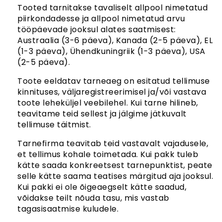
Tooted tarnitakse tavaliselt allpool nimetatud
piirkondadesse ja allpool nimetatud arvu
tööpäevade jooksul alates saatmisest:
Austraalia (3-6 päeva), Kanada (2-5 päeva), EL
(1-3 päeva), Ühendkuningriik (1-3 päeva), USA
(2-5 päeva).
Toote eeldatav tarneaeg on esitatud tellimuse
kinnituses, väljaregistreerimisel ja/või vastava
toote leheküljel veebilehel. Kui tarne hilineb,
teavitame teid sellest ja jälgime jätkuvalt
tellimuse täitmist.
Tarnefirma teavitab teid vastavalt vajadusele,
et tellimus kohale toimetada. Kui pakk tuleb
kätte saada konkreetsest tarnepunktist, peate
selle kätte saama teatises märgitud aja jooksul.
Kui pakki ei ole õigeaegselt kätte saadud,
võidakse teilt nõuda tasu, mis vastab
tagasisaatmise kuludele.