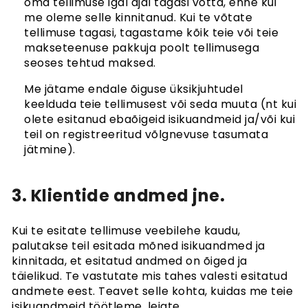
oma tellimuse igal ajal tagasi võtta, enne kui
me oleme selle kinnitanud. Kui te võtate
tellimuse tagasi, tagastame kõik teie või teie
makseteenuse pakkuja poolt tellimusega
seoses tehtud maksed.
Me jätame endale õiguse üksikjuhtudel
keelduda teie tellimusest või seda muuta (nt kui
olete esitanud ebaõigeid isikuandmeid ja/või kui
teil on registreeritud võlgnevuse tasumata
jätmine).
3. Klientide andmed jne.
Kui te esitate tellimuse veebilehe kaudu,
palutakse teil esitada mõned isikuandmed ja
kinnitada, et esitatud andmed on õiged ja
täielikud. Te vastutate mis tahes valesti esitatud
andmete eest. Teavet selle kohta, kuidas me teie
isikuandmeid töötleme, leiate