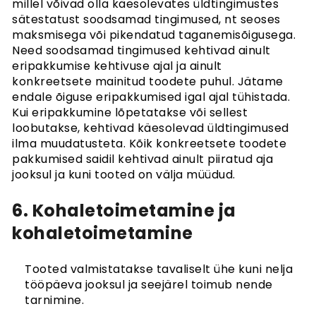
millel võivad olla käesolevates üldtingimustes
sätestatust soodsamad tingimused, nt seoses
maksmisega või pikendatud taganemisõigusega.
Need soodsamad tingimused kehtivad ainult
eripakkumise kehtivuse ajal ja ainult
konkreetsete mainitud toodete puhul. Jätame
endale õiguse eripakkumised igal ajal tühistada.
Kui eripakkumine lõpetatakse või sellest
loobutakse, kehtivad käesolevad üldtingimused
ilma muudatusteta. Kõik konkreetsete toodete
pakkumised saidil kehtivad ainult piiratud aja
jooksul ja kuni tooted on välja müüdud.
6. Kohaletoimetamine ja
kohaletoimetamine
Tooted valmistatakse tavaliselt ühe kuni nelja
tööpäeva jooksul ja seejärel toimub nende
tarnimine.