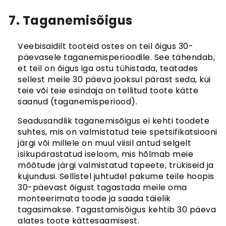
7. Taganemisõigus
Veebisaidilt tooteid ostes on teil õigus 30-
päevasele taganemisperioodile. See tähendab,
et teil on õigus iga ostu tühistada, teatades
sellest meile 30 päeva jooksul pärast seda, kui
teie või teie esindaja on tellitud toote kätte
saanud (taganemisperiood).
Seadusandlik taganemisõigus ei kehti toodete
suhtes, mis on valmistatud teie spetsifikatsiooni
järgi või millele on muul viisil antud selgelt
isikupärastatud iseloom, mis hõlmab meie
mõõtude järgi valmistatud tapeete, trükiseid ja
kujundusi. Sellistel juhtudel pakume teile hoopis
30-päevast õigust tagastada meile oma
monteerimata toode ja saada täielik
tagasimakse. Tagastamisõigus kehtib 30 päeva
alates toote kättesaamisest.