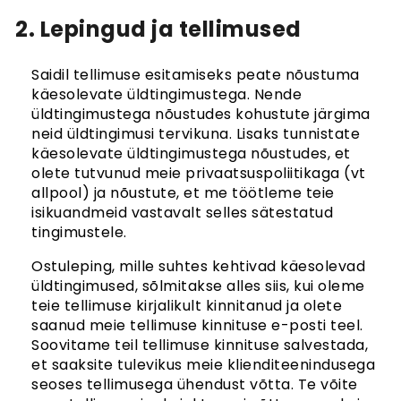
2. Lepingud ja tellimused
Saidil tellimuse esitamiseks peate nõustuma
käesolevate üldtingimustega. Nende
üldtingimustega nõustudes kohustute järgima
neid üldtingimusi tervikuna. Lisaks tunnistate
käesolevate üldtingimustega nõustudes, et
olete tutvunud meie privaatsuspoliitikaga (vt
allpool) ja nõustute, et me töötleme teie
isikuandmeid vastavalt selles sätestatud
tingimustele.
Ostuleping, mille suhtes kehtivad käesolevad
üldtingimused, sõlmitakse alles siis, kui oleme
teie tellimuse kirjalikult kinnitanud ja olete
saanud meie tellimuse kinnituse e-posti teel.
Soovitame teil tellimuse kinnituse salvestada,
et saaksite tulevikus meie klienditeenindusega
seoses tellimusega ühendust võtta. Te võite