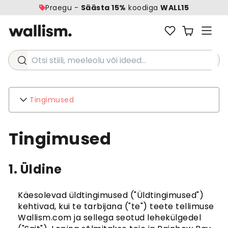
Praegu -
Säästa 15%
koodiga
WALL15
Otsi stiili, meeleolu või ideed...
Tingimused
Wallism
Tingimused
kohta
Kontakt
Keskkond
1. Üldine
Ettevõtte päringud
Klienditugi
Käesolevad üldtingimused ("Üldtingimused")
kehtivad, kui te tarbijana ("te") teete tellimuse
KKK
Wallism.com ja sellega seotud lehekülgedel
Laevandus
Tagastused ja tagasimaksed