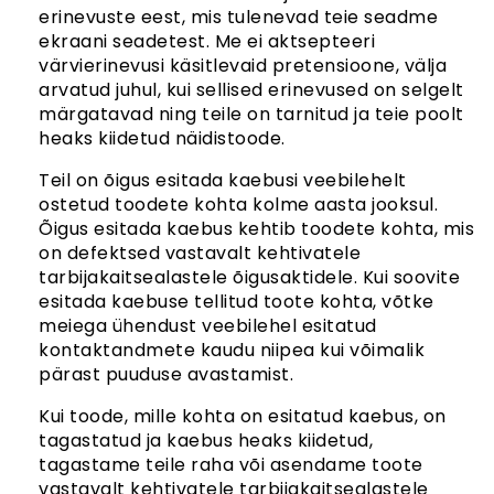
erinevuste eest, mis tulenevad teie seadme
ekraani seadetest. Me ei aktsepteeri
värvierinevusi käsitlevaid pretensioone, välja
arvatud juhul, kui sellised erinevused on selgelt
märgatavad ning teile on tarnitud ja teie poolt
heaks kiidetud näidistoode.
Teil on õigus esitada kaebusi veebilehelt
ostetud toodete kohta kolme aasta jooksul.
Õigus esitada kaebus kehtib toodete kohta, mis
on defektsed vastavalt kehtivatele
tarbijakaitsealastele õigusaktidele. Kui soovite
esitada kaebuse tellitud toote kohta, võtke
meiega ühendust veebilehel esitatud
kontaktandmete kaudu niipea kui võimalik
pärast puuduse avastamist.
Kui toode, mille kohta on esitatud kaebus, on
tagastatud ja kaebus heaks kiidetud,
tagastame teile raha või asendame toote
vastavalt kehtivatele tarbijakaitsealastele