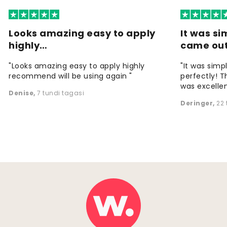
Looks amazing easy to apply
It was si
highly…
came ou
"Looks amazing easy to apply highly
"It was simp
recommend will be using again "
perfectly! T
was excellen
Denise
,
7 tundi tagasi
Deringer
,
22 