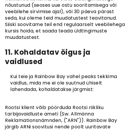
nõustunud (seoses uue ostu sooritamisega või
veebilehe sirvimise ajal), või 30 päeva pärast
seda, kui oleme teid muudatustest teavitanud.
Siiski soovitame teil end regulaarselt veebilehega
kursis hoida, et saada teada üldtingimuste
muudatustest.
11. Kohaldatav õigus ja
vaidlused
Kui teie ja Rainbow Bay vahel peaks tekkima
vaidlus, mida me ei ole suutnud ühiselt
lahendada, kohaldatakse järgmist:
Rootsi klient võib pöörduda Rootsi riikliku
tarbijavaidluste ameti (Sw. Allmänna
Reklamationsnämnden, ("ARN")). Rainbow Bay
järgib ARNi soovitusi nende poolt uuritavate