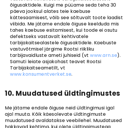
õigusaktidele. Kuigi me püüame seda teha 30
päeva jooksul alates teie kaebuse
kättesaamisest, võib see sõltuvalt toote laadist
viibida. Me jätame endale õiguse keelduda mis
tahes kaebuse esitamisest, kui toode ei osutu
defektseks vastavalt kehtivatele
tarbijakaitsealastele õigusaktidele. Kaebuste
vastuvõtmisel järgime Rootsi riikliku
tarbijavaidluste ameti juhiseid (vt
www.arn.se
).
Samuti leiate asjakohast teavet Rootsi
Tarbijakaitseametilt, vt
www.konsumentverket.se
.
10. Muudatused üldtingimustes
Me jätame endale õiguse neid üldtingimusi igal
ajal muuta. Kõik käesolevate üldtingimuste
muudatused avaldatakse veebilehel. Muudatused
hakkavad kehtima, kui olete üldtingimustega