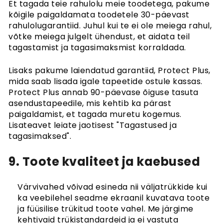
Et tagada teie rahulolu meie toodetega, pakume
kõigile paigaldamata toodetele 30-päevast
rahulolugarantiid. Juhul kui te ei ole meiega rahul,
võtke meiega julgelt ühendust, et aidata teil
tagastamist ja tagasimaksmist korraldada.
Lisaks pakume laiendatud garantiid, Protect Plus,
mida saab lisada igale tapeetide ostule kassas.
Protect Plus annab 90-päevase õiguse tasuta
asendustapeedile, mis kehtib ka pärast
paigaldamist, et tagada muretu kogemus.
Lisateavet leiate jaotisest "Tagastused ja
tagasimaksed".
9. Toote kvaliteet ja kaebused
Värvivahed võivad esineda nii väljatrükkide kui
ka veebilehel seadme ekraanil kuvatava toote
ja füüsilise trükitud toote vahel. Me järgime
kehtivaid trükistandardeid ja ei vastuta