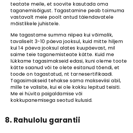
teatate meile, et soovite kasutada oma
taganemisõigust. Tagastamine peab toimuma
vastavalt meie poolt antud täiendavatele
mõistlikele juhistele.
Me tagastame summa niipea kui võimalik,
tavaliselt 3-10 päeva jooksul, kuid mitte hiljem
kui 14 päeva jooksul alates kuupäevast, mil
saime teie taganemisteate kätte. Kuid me
lükkame tagasimakseid edasi, kuni oleme toote
kätte saanud või te olete esitanud tõendi, et
toode on tagastatud, nt tarnesertifikaadi.
Tagasimakseid tehakse sama makseviisi abil,
mille te valisite, kui ei ole kokku lepitud teisiti.
Me ei hüvita paigaldamise või
kokkupanemisega seotud kulusid.
8. Rahulolu garantii