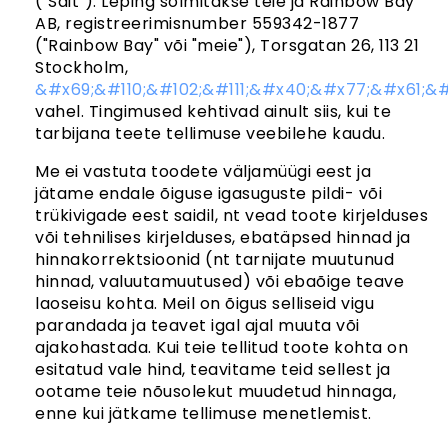
("Sait"). Leping sõlmitakse teie ja Rainbow Bay
Tingimused
AB, registreerimisnumber 559342-1877
Küpsised
("Rainbow Bay" või "meie"), Torsgatan 26, 113 21
Privaatsuspoliitika
Stockholm,
Tapeedi artiklid
&#x69;&#110;&#102;&#111;&#x40;&#x77;&#x61;&
vahel. Tingimused kehtivad ainult siis, kui te
Juhendid
tarbijana teete tellimuse veebilehe kaudu.
Kuidas riputada tapeeti
Me ei vastuta toodete väljamüügi eest ja
Kuidas paigaldada sekekleepuv
Kuidas mõõta oma seina
jätame endale õiguse igasuguste pildi- või
Seina ettevalmistamine
trükivigade eest saidil, nt vead toote kirjelduses
Tapeetitööriistad
või tehnilises kirjelduses, ebatäpsed hinnad ja
Tapeedid tekstuursetel seintel
hinnakorrektsioonid (nt tarnijate muutunud
hinnad, valuutamuutused) või ebaõige teave
laoseisu kohta. Meil on õigus selliseid vigu
parandada ja teavet igal ajal muuta või
ajakohastada. Kui teie tellitud toote kohta on
esitatud vale hind, teavitame teid sellest ja
ootame teie nõusolekut muudetud hinnaga,
enne kui jätkame tellimuse menetlemist.