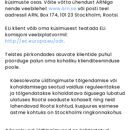
küsimuste osas. Võite võtta ühendust ARNiga
nende veebilehel:
www.arn.se
või posti teel
aadressil ARN, Box 174, 101 23 Stockholm, Rootsi.
ELi klient võib oma küsimusest teatada ELi
komisjoni veebiplatvormil:
http://ec.europa.eu/odr
.
Teistes piirkondades asuvate klientide puhul
pöörduge palun oma kohaliku klienditeeninduse
poole.
Käesolevate üldtingimuste tõlgendamise või
kohaldamisega seotud vaidlusi reguleeritakse
ja tõlgendatakse kohaldatava õigusega lubatud
ulatuses Rootsi seaduste kohaselt ning neid
lahendavad Rootsi kohtud, kusjuures esimese
astme kohtuks on Stockholmi ringkonnakohus.