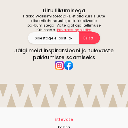
Liitu liikumisega
Hakka Wallismi toetajaks, et olla kursis uute
disainilahenduste ja eksklusiivsete
pakkumistega. Võite igal ajal tellimuse
tühistada.
Privaatsuspoliitika
Esita
Jälgi meid inspiratsiooni ja tulevaste
pakkumiste saamiseks
Ettevõte
kohta