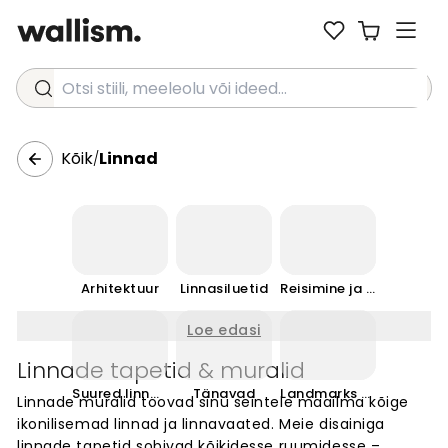
Otsi stiili, meeleolu või ideed...
Kõik
Linnad
/
Arhitektuur
Linnasiluetid
Reisimine ja maamärgid
Loe edasi
Linnade tapetid & muralid
Suured linnad
Tänavad
Landmarks & Travel
Linnade muralid toovad sinu seintele maailma kõige
ikonilisemad linnad ja linnavaated. Meie disainiga
linnade tapetid sobivad kõikidesse ruumidesse –