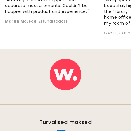
accurate measurements. Couldn’t be
beautiful, h
happier with product and experience. "
the “library
home office
Martin McLeod
,
21 tundi tagasi
my room of d
GAYLE
,
23 tun
Turvalised maksed