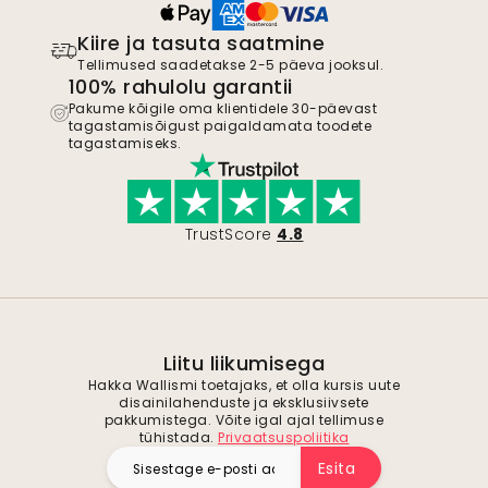
Kiire ja tasuta saatmine
Tellimused saadetakse 2-5 päeva jooksul.
100% rahulolu garantii
Pakume kõigile oma klientidele 30-päevast
tagastamisõigust paigaldamata toodete
tagastamiseks.
TrustScore
4.8
Liitu liikumisega
Hakka Wallismi toetajaks, et olla kursis uute
disainilahenduste ja eksklusiivsete
pakkumistega. Võite igal ajal tellimuse
tühistada.
Privaatsuspoliitika
Esita