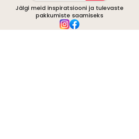
Jälgi meid inspiratsiooni ja tulevaste
pakkumiste saamiseks
Ettevõte
kohta
Keskkond
Ettevõtte päringud
Küpsised
Privaatsuspoliitika
Tingimused