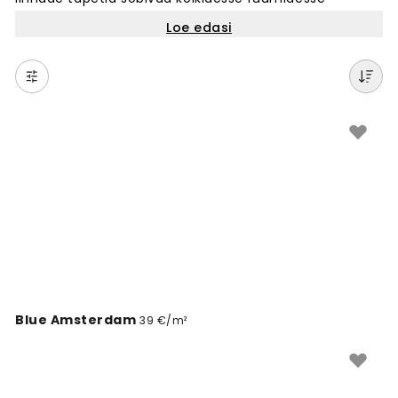
elutuppa, magamistuppa või kontorit. Vali meie
Loe edasi
kollektsioonist sinu lemmiklinn või avasta uusi kohti
läbi kauni seinakunsti. Iga linnavaade on loodud, et
muuta sinu ruum ainulaadseks ja isiklikuks. Lihtne
tellida ja paigaldada. Loo oma kodu seintele täiuslik
atmosfäär linnamotiividega.
Blue Amsterdam
39 €/m²