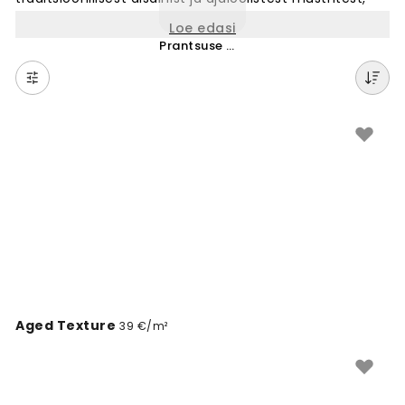
luues ruumidesse sooja ja koduse õhkkonna. Pärandi
Loe edasi
stiilis tapeedid sobivad ideaalselt neile, kes hindavad
Prantsuse maaelu
klassikalist ilu ja kvaliteetset disaini. Vali meie
kollektsioonist oma lemmik seinamuural ja muuda
oma kodu seinad ilusaks. Pärandi tapetid sobivad
igasse ruumi, olgu selleks elutuba, magamistuba või
söögituba.
Aged Texture
39 €/m²