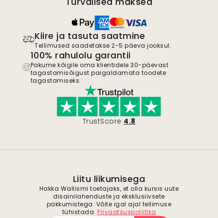
Turvalised maksed
Kiire ja tasuta saatmine
Tellimused saadetakse 2-5 päeva jooksul.
100% rahulolu garantii
Pakume kõigile oma klientidele 30-päevast
tagastamisõigust paigaldamata toodete
tagastamiseks.
TrustScore
4.8
Liitu liikumisega
Hakka Wallismi toetajaks, et olla kursis uute
disainilahenduste ja eksklusiivsete
pakkumistega. Võite igal ajal tellimuse
tühistada.
Privaatsuspoliitika