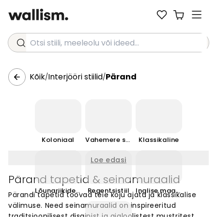
Otsi stiili, meeleolu või ideed...
Kõik
Interjööri stiilid
Pärand
/
/
Koloniaal
Vahemere stiil
Klassikaline
Loe edasi
Pärand tapetid & seinamuraalid
Lõunariikide traditsiooniline
Regentsistiil
Inglise maaelu stiil
Pärandi tapetid toovad teie koju ajatu ja klassikalise
välimuse. Need seinamuraalid on inspireeritud
traditsioonilisest disainist ja ajaloolistest mustritest,