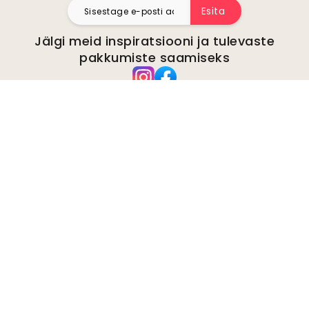
Esita
Jälgi meid inspiratsiooni ja tulevaste
pakkumiste saamiseks
Ettevõte
kohta
Keskkond
Ettevõtte päringud
Küpsised
Privaatsuspoliitika