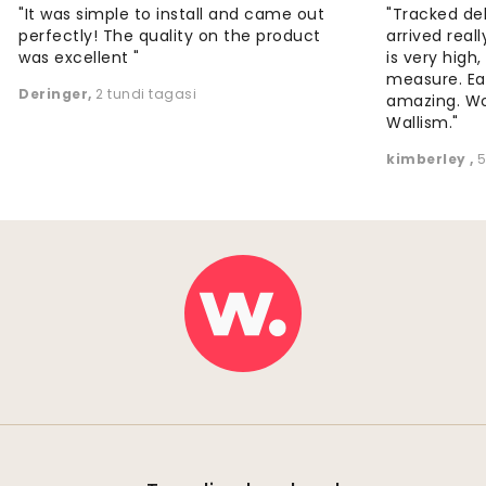
"It was simple to install and came out
"Tracked de
perfectly! The quality on the product
arrived reall
was excellent "
is very high
measure. Eas
Deringer
,
2 tundi tagasi
amazing. W
Wallism."
kimberley
,
5