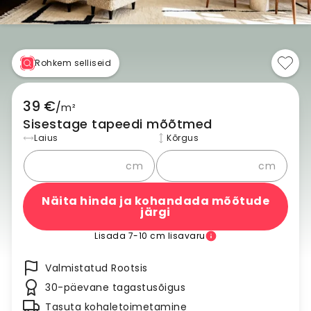
Rohkem selliseid
39 €
/
m²
Sisestage tapeedi mõõtmed
Laius
Kõrgus
cm
cm
Näita hinda ja kohandada mõõtude
järgi
Lisada 7-10 cm lisavaru
Valmistatud Rootsis
30-päevane tagastusõigus
Tasuta kohaletoimetamine