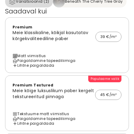
Variatsioonid (2)
Beneath The Cherry Tree Gray
Saadaval kui
Premium
Meie klassikaline, kõikjal kasutatav
39 €/m²
kõrgekvaliteediline paber
Matt viimistlus
Paigaldamine tapeediliimiga
Lihtne paigaldada
Populaarne valik
Premium Textured
Meie kõige luksuslikum paber kergelt
45 €/m²
tekstureeritud pinnaga
Tekstuurne matt viimistlus
Paigaldamine tapeediliimiga
Lihtne paigaldada