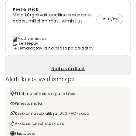
Peel & Stick
Meie kõrgekvaliteediline isekleepuv
55 €/m²
paber, millel on matt viimistlus
Matt viimistlus
Isekleepuv
Eemaldatav ja hõlpsasti paigaldatav
Näita võrdlust
Alati koos wallismiga
Ei tuhmu päikesevalguse käes
Pimestamata
Keskkonnasõbralik ja 100% PVC-vaba
A-klassi tuleohutusklass
Fliistapeet