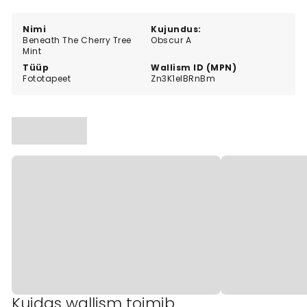
with a natural, artistic feel.
Nimi
Kujundus:
Beneath The Cherry Tree
Obscur A
Mint
Tüüp
Wallism ID (MPN)
Fototapeet
Zn3K1elBRnBm
Kuidas wallism toimib