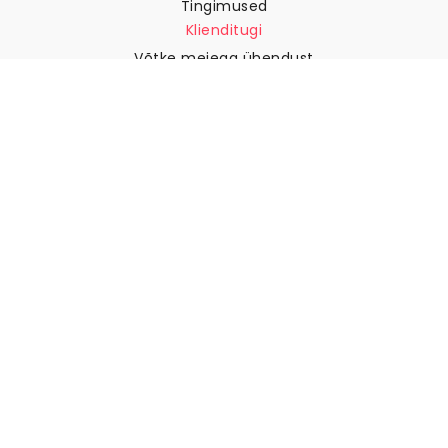
Tingimused
Klienditugi
Võtke meiega ühendust
Tagastused ja tagasimaksed
Laevandus
Kuidas mõõta oma seina
Kuidas riputada tapeeti
Kuidas paigaldada sekekleepuv
KKK
Tapeedi artiklid
Valige oma asukoht
Küpsiste seadete haldamine
© 2026 WALLISM, Rainbow bay AB. Kõik õigused kaitstud.
Stockholm, Sweden