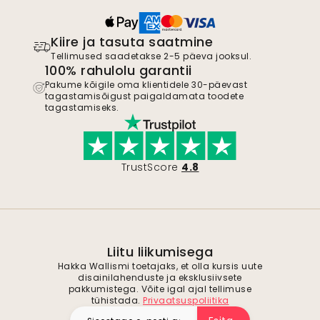
Kiire ja tasuta saatmine
Tellimused saadetakse 2-5 päeva jooksul.
100% rahulolu garantii
Pakume kõigile oma klientidele 30-päevast
tagastamisõigust paigaldamata toodete
tagastamiseks.
TrustScore
4.8
Liitu liikumisega
Hakka Wallismi toetajaks, et olla kursis uute
disainilahenduste ja eksklusiivsete
pakkumistega. Võite igal ajal tellimuse
tühistada.
Privaatsuspoliitika