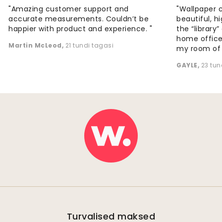
"Amazing customer support and
"Wallpaper 
accurate measurements. Couldn’t be
beautiful, h
happier with product and experience. "
the “library
home office
Martin McLeod
,
21 tundi tagasi
my room of d
GAYLE
,
23 tun
Turvalised maksed