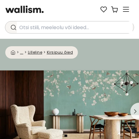
Otsi stiili, meeleolu või ideed...
>
...
>
Lilleline
>
Kirsipuu õied