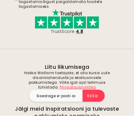
tagastamisõigust paigaldamata toodete
tagastamiseks.
TrustScore
4.8
Liitu liikumisega
Hakka Wallismi toetajaks, et olla kursis uute
disainilahenduste ja eksklusiivsete
pakkumistega. Võite igal ajal tellimuse
tühistada.
Privaatsuspoliitika
Esita
Jälgi meid inspiratsiooni ja tulevaste
pakkumiste saamiseks