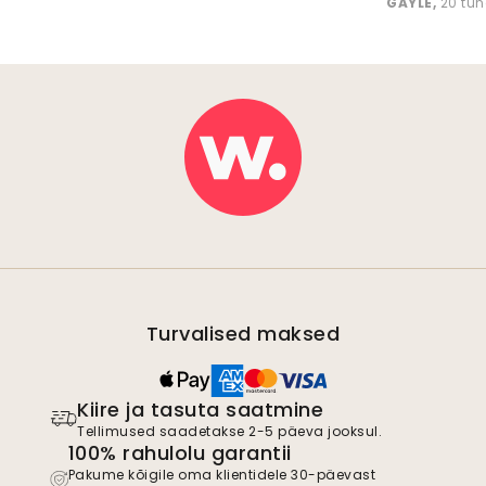
GAYLE
,
20 tun
Turvalised maksed
Kiire ja tasuta saatmine
Tellimused saadetakse 2-5 päeva jooksul.
100% rahulolu garantii
Pakume kõigile oma klientidele 30-päevast