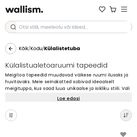
Otsi stiili, meeleolu või ideed...
Kõik
Kodu
Külalistetuba
/
/
Külalistualetoaruumi tapeedid
Meigitoa tapeedid muudavad väikese ruumi ilusaks ja
huvitavaks. Meie seinakatted sobivad ideaalselt
meigituppa, kus saad luua unikaalse ja isikliku stiili. Vali
tuhandete disainide hulgast oma lemmik - alates
Loe edasi
värvilistest mustridest kuni kunstiliste kujunditeni.
Tapeet on lihtne viis anda oma meigituale uus
välimus. Kõik meie tapeedid on tehtud spetsiaalselt
sinu seinte mõõtude järgi. Loo ruum, mis jätab
külalistele meeldejääva mulje.