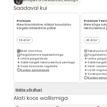
Whispers of the Mountain, Midnight
Saadaval kui
Premium
Premium Text
Meie klassikaline, kõikjal kasutatav
Meie kõige luk
kõrgekvaliteediline paber
tekstureeritud
39 €/m²
45 €/m²
Matt viimistlus
Tekstuurne m
Paigaldamine tapeediliimiga
Paigaldamine
Lihtne paigaldada
Lihtne paiga
Sobib kergelt tekstureeritud seintega
Sobib kergelt
Saab kasutada lagedele
Veidi raskem
Kuidas paigaldada
Lisab sügavu
Sisekujundaj
Kuidas paig
Näita võrdlust
Alati koos wallismiga