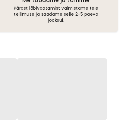
Me toodame ja tarnime
Pärast läbivaatamist valmistame teie
tellimuse ja saadame selle 2-5 päeva
jooksul.