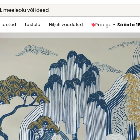
li, meeleolu või ideed...
 tooted
Lastele
Hiljuti vaadatud
Praegu -
Säästa 1