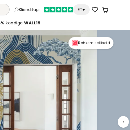
Klienditugi
ET
5%
koodiga
WALL15
Rohkem selliseid