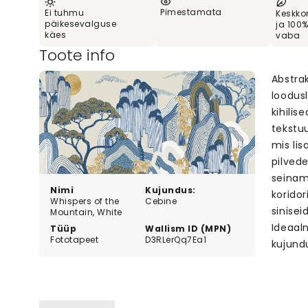
Pimestamata
Ei tuhmu
Keskko
päikesevalguse
ja 100
käes
vaba
Toote info
Abstrak
loodus
kihilis
tekstu
mis lis
pilvede
seinam
Nimi
Kujundus:
korido
Whispers of the
Cebine
sinise
Mountain, White
Ideaaln
Tüüp
Wallism ID (MPN)
Fototapeet
D3RLerQq7Ea1
kujundu