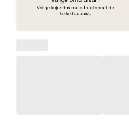
Valige oma disain
Valige kujundus meie fototapeetide
kollektsioonist.