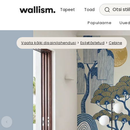
Otsi stii
Tapeet
Toad
Populaarne
Uued
Vaata kõiki disainilahendusi
>
Esiletõstetud
>
Cebine