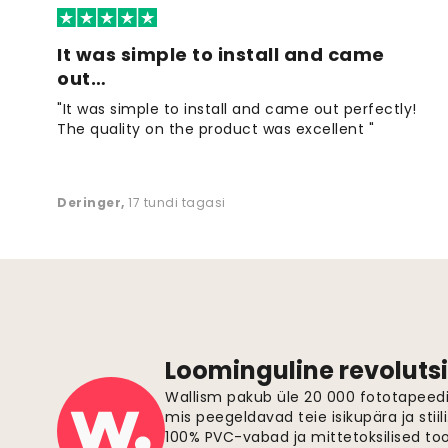
It was simple to install and came
out…
"It was simple to install and came out perfectly!
The quality on the product was excellent "
Deringer
,
17 tundi tagasi
Loominguline revolutsi
Wallism pakub üle 20 000 fototapeedi,
mis peegeldavad teie isikupära ja stiil
100% PVC-vabad ja mittetoksilised to