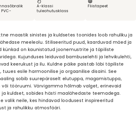
nnasõbralik
A-klassi
Fliistapeet
% PVC-
tuleohutusklass
tne maastik sinistes ja kuldsetes toonides loob rahuliku ja
lähedase meeleolu. Stiliseeritud puud, kaarduvad mäed ja
ed künkad on kaunistatud joonemustrite ja täpiliste
uridega. Kujunduses leiduvad bambuselehti ja lehvikulehti,
avad keerukust ja ilu. Kuldne päike paistab läbi täpiliste
, tuues esile harmoonilise ja orgaanilise disaini. See
aaling sobib suurepäraselt elutuppa, magamistuppa,
ri või tööruumi. Värvigamma hõlmab valget, erinevaid
id ja kuldset, sobides hästi maalähedaste teemadega.
e valik neile, kes hindavad loodusest inspireeritud
st ja rahulikku atmosfääri.