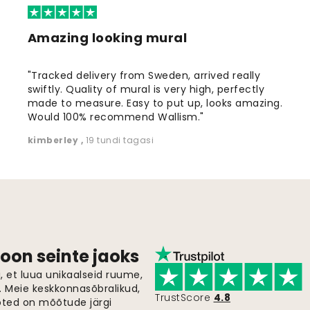
Amazing looking mural
"Tracked delivery from Sweden, arrived really
swiftly. Quality of mural is very high, perfectly
made to measure. Easy to put up, looks amazing.
Would 100% recommend Wallism."
kimberley
,
19 tundi tagasi
oon seinte jaoks
 et luua unikaalseid ruume,
i. Meie keskkonnasõbralikud,
TrustScore
4.8
oted on mõõtude järgi