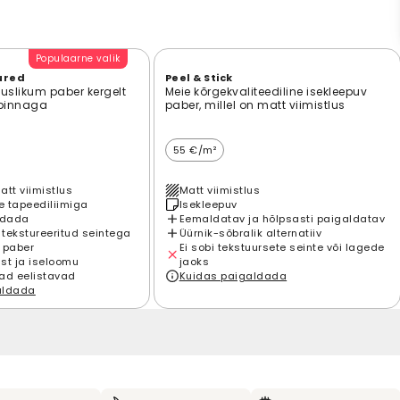
Populaarne valik
ured
Peel & Stick
suslikum paber kergelt
Meie kõrgekvaliteediline isekleepuv
 pinnaga
paber, millel on matt viimistlus
55 €/m²
att viimistlus
Matt viimistlus
 tapeediliimiga
Isekleepuv
ldada
Eemaldatav ja hõlpsasti paigaldatav
 tekstureeritud seintega
Üürnik-sõbralik alternatiiv
 paber
Ei sobi tekstuursete seinte või lagede
st ja iseloomu
jaoks
ad eelistavad
Kuidas paigaldada
aldada