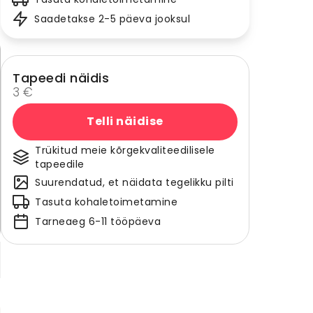
Saadetakse 2-5 päeva jooksul
Tapeedi näidis
3 €
Telli näidise
Trükitud meie kõrgekvaliteedilisele
tapeedile
Suurendatud, et näidata tegelikku pilti
Tasuta kohaletoimetamine
Tarneaeg 6-11 tööpäeva