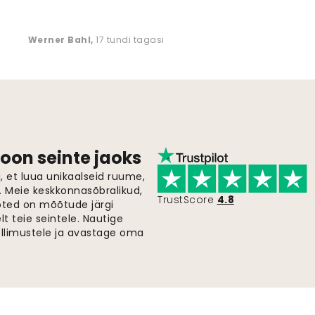
Werner Bahl
,
17 tundi tagasi
oon seinte jaoks
 et luua unikaalseid ruume,
i. Meie keskkonnasõbralikud,
TrustScore
4.8
oted on mõõtude järgi
t teie seintele. Nautige
ellimustele ja avastage oma