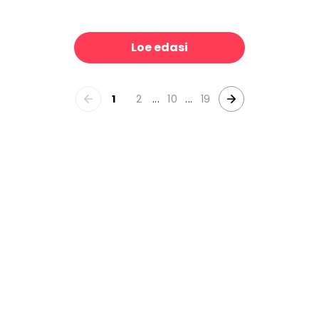
 Mosaic
Tie-Dye Chandel
39 €/m²
39 €/m²
Loe edasi
1
2
...
10
...
19