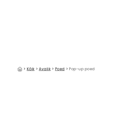
Rebellious Vibe
Seamless
39 €/m²
>
Kõik
>
Avalik
>
Poed
>
Pop-up poed