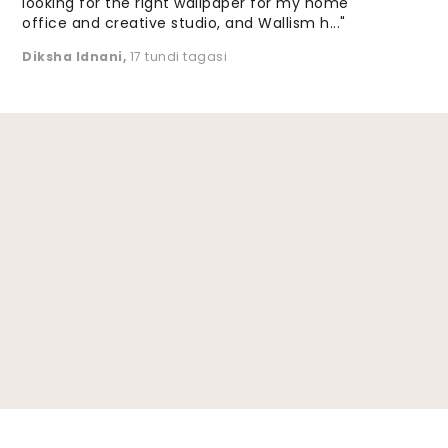
looking for the right wallpaper for my home
office and creative studio, and Wallism h..."
Diksha Idnani
,
17 tundi tagasi