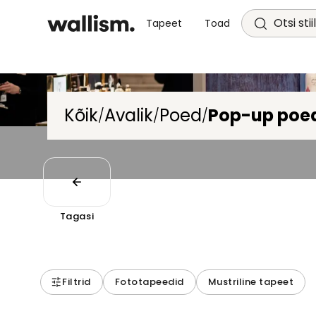
Otsi stii
Tapeet
Toad
Kõik
Avalik
Poed
Pop-up poe
/
/
/
Tagasi
Filtrid
Fototapeedid
Mustriline tapeet