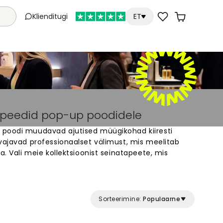
Klienditugi
ET
apeedid pop-up poodidele
 poodi muudavad ajutised müügikohad kiiresti
vajavad professionaalset välimust, mis meelitab
a. Vali meie kollektsioonist seinatapeete, mis
sse poodidesse. Tapeedid on lihtsad paigaldada ja
perfektseks lahenduseks pop-up
ndile sobiv ruum, mis jätab klientidele
eie valikuga ja leia parim lahendus oma pop-up
Sorteerimine:
Populaarne