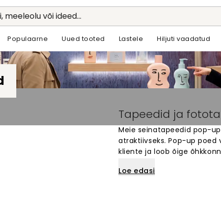
li, meeleolu või ideed...
Populaarne
Uued tooted
Lastele
Hiljuti vaadatud
d
Tapeedid ja fotot
Meie seinatapeedid pop-up
atraktiivseks. Pop-up poed 
kliente ja loob õige õhkkonn
sobivad ideaalselt ajutiste
Loe edasi
eemaldada, mis teeb need 
müügikohtadele. Loo oma brä
meeldejääva mulje. Tutvu m
poe seintele.