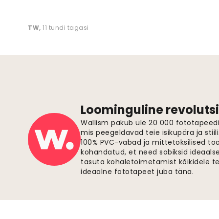
TW
,
11 tundi tagasi
Loominguline revolutsi
Wallism pakub üle 20 000 fototapeedi,
mis peegeldavad teie isikupära ja stiil
100% PVC-vabad ja mittetoksilised to
kohandatud, et need sobiksid ideaalsel
tasuta kohaletoimetamist kõikidele t
ideaalne fototapeet juba täna.