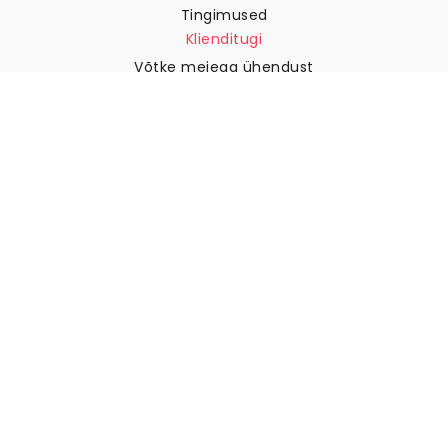
Tingimused
Klienditugi
Võtke meiega ühendust
Tagastused ja tagasimaksed
Laevandus
Kuidas mõõta oma seina
Kuidas riputada tapeeti
Kuidas paigaldada sekekleepuv
KKK
Tapeedi artiklid
Valige oma asukoht
Küpsiste seadete haldamine
© 2026 WALLISM, Rainbow bay AB. Kõik õigused kaitstud.
Stockholm, Sweden