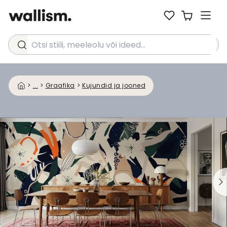
Otsi stiili, meeleolu või ideed...
>
...
>
Graafika
>
Kujundid ja jooned