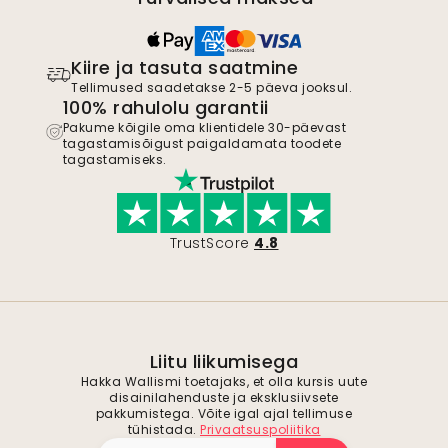
Kiire ja tasuta saatmine
Tellimused saadetakse 2-5 päeva jooksul.
100% rahulolu garantii
Pakume kõigile oma klientidele 30-päevast
tagastamisõigust paigaldamata toodete
tagastamiseks.
TrustScore
4.8
Liitu liikumisega
Hakka Wallismi toetajaks, et olla kursis uute
disainilahenduste ja eksklusiivsete
pakkumistega. Võite igal ajal tellimuse
tühistada.
Privaatsuspoliitika