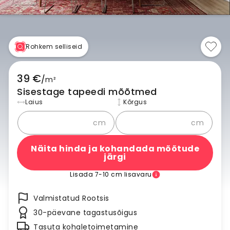
Rohkem selliseid
39 €
/
m²
Sisestage tapeedi mõõtmed
Laius
Kõrgus
cm
cm
Näita hinda ja kohandada mõõtude
järgi
Lisada 7-10 cm lisavaru
Valmistatud Rootsis
30-päevane tagastusõigus
Tasuta kohaletoimetamine