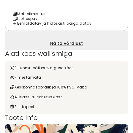
Matt viimistlus
Isekleepuv
Eemaldatav ja hõlpsasti paigaldatav
Näita võrdlust
Alati koos wallismiga
Ei tuhmu päikesevalguse käes
Pimestamata
Keskkonnasõbralik ja 100% PVC-vaba
A-klassi tuleohutusklass
Fliistapeet
Toote info