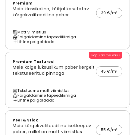
Premium
Meie klassikaline, kõikjal kasutatav
39 €/m²
kõrgekvaliteediline paber
Matt viimistlus
Paigaldamine tapeediliimiga
Lihtne paigaldada
Populaarne valik
Premium Textured
Meie kõige luksuslikum paber kergelt
45 €/m²
tekstureeritud pinnaga
Tekstuurne matt viimistlus
Paigaldamine tapeediliimiga
Lihtne paigaldada
Peel & Stick
Meie kõrgekvaliteediline isekleepuv
55 €/m²
paber, millel on matt viimistlus