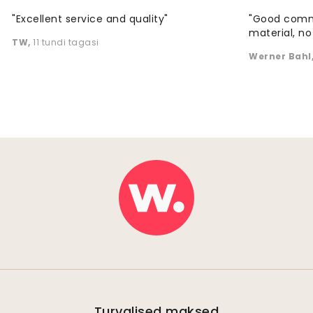
"Excellent service and quality"
"Good commu
material, no 
TW
,
11 tundi tagasi
Werner Bahl
Turvalised maksed