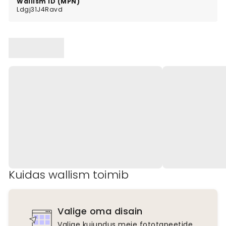
Wallism ID (MPN)
Ldgj31J4Ravd
Kuidas wallism toimib
Valige oma disain
Valige kujundus meie fototapeetide