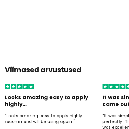
Viimased arvustused
Looks amazing easy to apply
It was si
highly…
came ou
"Looks amazing easy to apply highly
"It was simp
recommend will be using again "
perfectly! T
was excellen