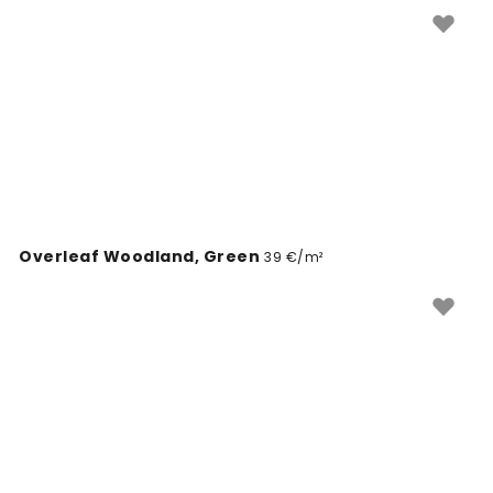
disain mugavalt ja muutke oma seinad ainulaadseks.
Overleaf Woodland, Green
39 €/m²