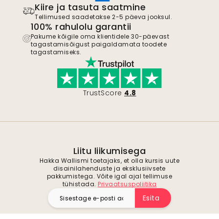
Kiire ja tasuta saatmine
Tellimused saadetakse 2-5 päeva jooksul.
100% rahulolu garantii
Pakume kõigile oma klientidele 30-päevast
tagastamisõigust paigaldamata toodete
tagastamiseks.
TrustScore
4.8
Liitu liikumisega
Hakka Wallismi toetajaks, et olla kursis uute
disainilahenduste ja eksklusiivsete
pakkumistega. Võite igal ajal tellimuse
tühistada.
Privaatsuspoliitika
Esita