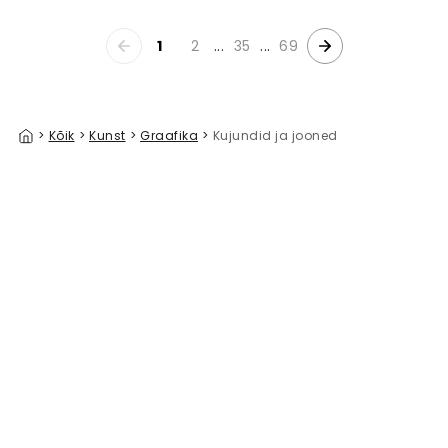
1
2
...
35
...
69
>
Kõik
>
Kunst
>
Graafika
>
Kujundid ja jooned