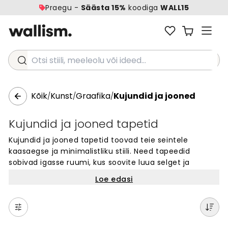
Praegu -
Säästa 15%
koodiga
WALL15
Otsi stiili, meeleolu või ideed...
Kõik
Kunst
Graafika
Kujundid ja jooned
/
/
/
Kujundid ja jooned tapetid
Kujundid ja jooned tapetid toovad teie seintele
kaasaegse ja minimalistliku stiili. Need tapeedid
sobivad igasse ruumi, kus soovite luua selget ja
graafilist välimust. Meie kollektsioon pakub laia valikut
Loe edasi
erinevaid mustreid - alates lihtsatest geomeetrilistest
kujunditest kuni keeruliste joonte kombinatsioonideni.
Kujundid ja jooned on ajatu valik, mis sobib nii kodu-
kui ka äriruumidesse. Tellige oma lemmik tapeedi