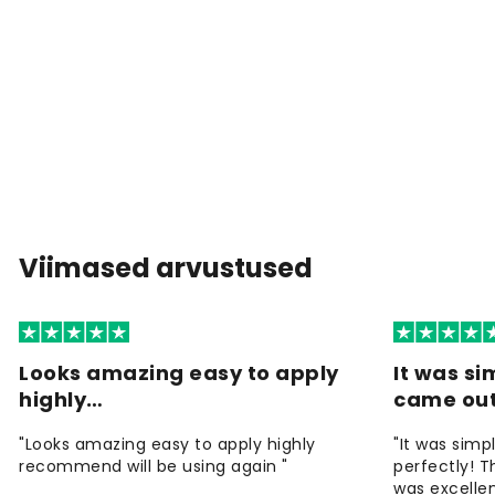
Viimased arvustused
Looks amazing easy to apply
It was si
highly…
came ou
"Looks amazing easy to apply highly
"It was simp
recommend will be using again "
perfectly! T
was excellen