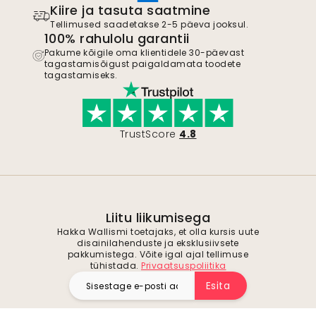
Kiire ja tasuta saatmine
Tellimused saadetakse 2-5 päeva jooksul.
100% rahulolu garantii
Pakume kõigile oma klientidele 30-päevast
tagastamisõigust paigaldamata toodete
tagastamiseks.
TrustScore
4.8
Liitu liikumisega
Hakka Wallismi toetajaks, et olla kursis uute
disainilahenduste ja eksklusiivsete
pakkumistega. Võite igal ajal tellimuse
tühistada.
Privaatsuspoliitika
Esita