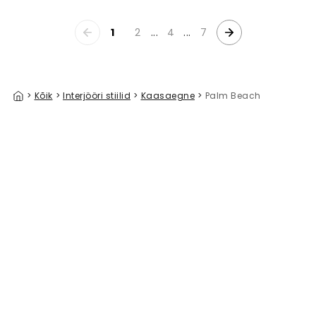
1
2
...
4
...
7
>
Kõik
>
Interjööri stiilid
>
Kaasaegne
>
Palm Beach