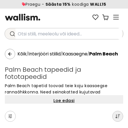
Praegu -
Säästa 15%
koodiga
WALL15
Otsi stiili, meeleolu või ideed...
Kõik
Interjööri stiilid
Kaasaegne
Palm Beach
/
/
/
Palm Beach tapeedid ja
fototapeedid
Palm Beach tapetid toovad teie koju kaasaegse
rannaõhkkonna. Need seinakatted kujutavad
palmirandasid, troopilisi motiive ja rannikuelu. Sobivad
Loe edasi
igasse ruumi, kus soovite luua kerget ja vaba
atmosfääri. Meie Palm Beach tapeedid on valmistatud
kvaliteetsest materjalist ja sobivad ideaalselt
aktsendiseinale. Vali tuhandete disainide hulgast oma