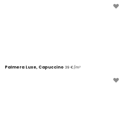
lemmik ja muuda oma seinte välimus lihtsalt. Iga
tapeedi saab tellida täpselt sinu seina mõõtudele.
Palmera Luxe, Capuccino
39 €/m²