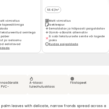
55 €/m²
att viimistlus
Matt viimistlus
 tapeediliimiga
Isekleepuv
ldada
Eemaldatav ja hõlpsasti paigaldatav
 tekstureeritud seintega
Üürnik-sõbralik alternatiiv
 paber
Ei sobi tekstuursete seinte või lagede
st ja iseloomu
jaoks
ad eelistavad
Kuidas paigaldada
aldada
nnasõbralik
A-klassi
Fliistapeet
% PVC-
tuleohutusklass
 palm leaves with delicate, narrow fronds spread across a