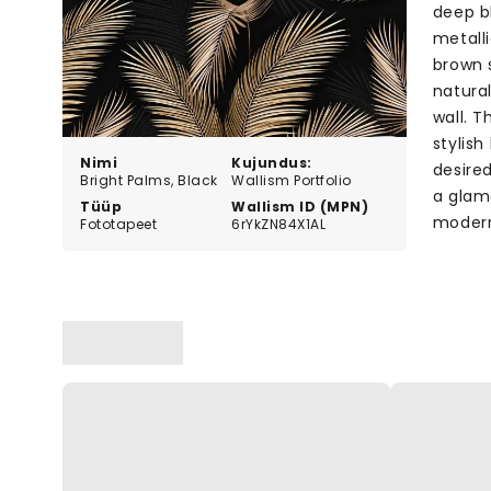
deep b
metall
brown 
natural
wall. T
stylis
Nimi
Kujundus:
desired
Bright Palms, Black
Wallism Portfolio
a glam
Tüüp
Wallism ID (MPN)
modern
Fototapeet
6rYkZN84X1AL