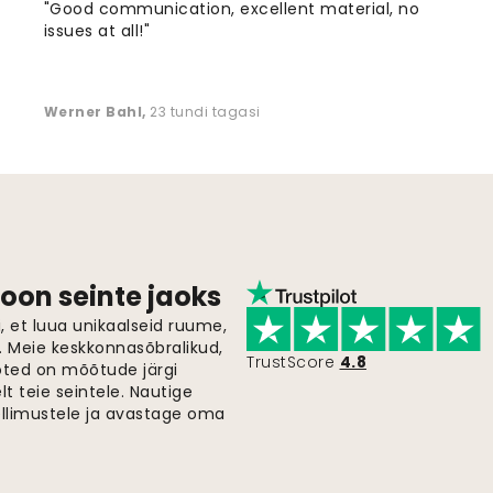
"Good communication, excellent material, no
issues at all!"
Werner Bahl
,
23 tundi tagasi
oon seinte jaoks
 et luua unikaalseid ruume,
i. Meie keskkonnasõbralikud,
TrustScore
4.8
oted on mõõtude järgi
t teie seintele. Nautige
ellimustele ja avastage oma