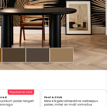
Populaarne valik
ured
Peel & Stick
suslikum paber kergelt
Meie kõrgekvaliteediline isekleepuv
 pinnaga
paber, millel on matt viimistlus