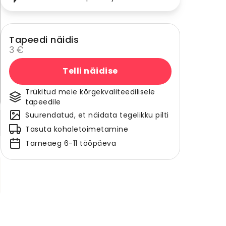
Tapeedi näidis
3 €
Telli näidise
Trükitud meie kõrgekvaliteedilisele
tapeedile
Suurendatud, et näidata tegelikku pilti
Tasuta kohaletoimetamine
Tarneaeg 6-11 tööpäeva