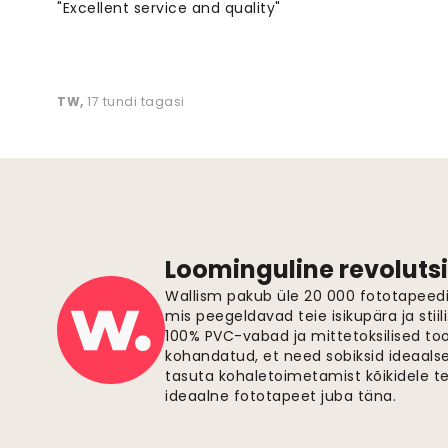
"Excellent service and quality"
TW
,
17 tundi tagasi
Loominguline revolutsi
Wallism pakub üle 20 000 fototapeedi,
mis peegeldavad teie isikupära ja stiil
100% PVC-vabad ja mittetoksilised to
kohandatud, et need sobiksid ideaalsel
tasuta kohaletoimetamist kõikidele t
ideaalne fototapeet juba täna.