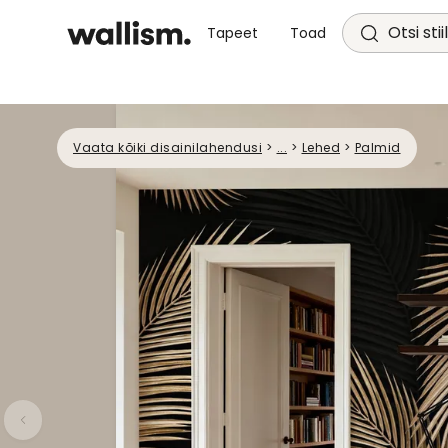
Otsi stii
Tapeet
Toad
Vaata kõiki disainilahendusi
>
...
>
Lehed
>
Palmid