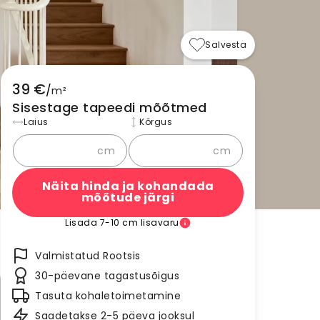
Salvesta
39 €
/
m²
Sisestage tapeedi mõõtmed
Laius
Kõrgus
cm
cm
Näita hinda ja kohandada
mõõtude järgi
Lisada 7-10 cm lisavaru
Valmistatud Rootsis
30-päevane tagastusõigus
Tasuta kohaletoimetamine
Saadetakse 2-5 päeva jooksul