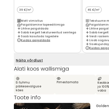
39 €/m²
45 €/m²
Matt viimistlus
Tekstuurne m
Paigaldamine tapeediliimiga
Paigaldamine
Lihtne paigaldada
Lihtne paiga
Sobib kergelt tekstureeritud seintega
Sobib kergelt
Saab kasutada lagedele
Veidi raskem
Kuidas paigaldada
Lisab sügavu
Sisekujundaj
Kuidas paig
Näita võrdlust
Alati koos wallismiga
Pimestamata
Ei tuhmu
Keskko
päikesevalguse
ja 100
käes
vaba
Toote info
Golden