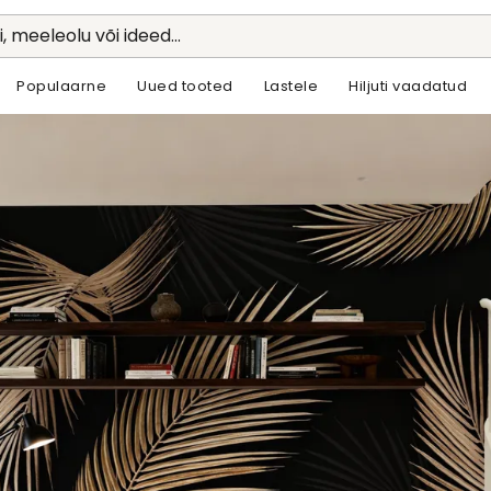
li, meeleolu või ideed...
Populaarne
Uued tooted
Lastele
Hiljuti vaadatud