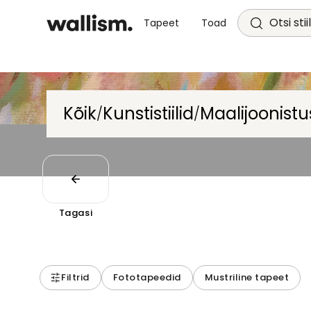
Otsi stii
Tapeet
Toad
Kõik
Kunstistiilid
Maalijoonistu
/
/
Tagasi
Filtrid
Fototapeedid
Mustriline tapeet