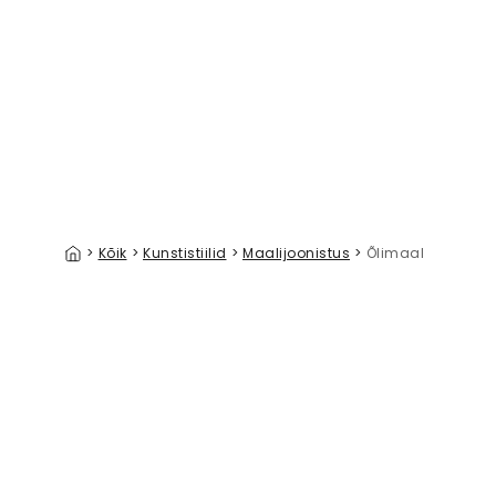
Dawn Processional II
Abstract P
39 €/m²
>
Kõik
>
Kunstistiilid
>
Maalijoonistus
>
Õlimaal