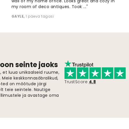
wall of my home office. Looks great and cozy in
my room of deco antiques. Took ..."
GAYLE
,
1 päeva tagasi
oon seinte jaoks
 et luua unikaalseid ruume,
i. Meie keskkonnasõbralikud,
TrustScore
4.8
oted on mõõtude järgi
t teie seintele. Nautige
ellimustele ja avastage oma