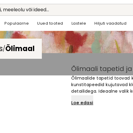
li, meeleolu või ideed...
Populaarne
Uued tooted
Lastele
Hiljuti vaadatud
s
Õlimaal
/
Õlimaali tapetid j
Õlimaalide tapetid toovad k
kunstitapeedid kujutavad kla
detailidega. Ideaalne valik 
luua kunstipärast õhkkonda.
Loe edasi
muudavad tavalise seina kun
maastikud, portreed ja abst
täiuslik viis tuua kunsti oma