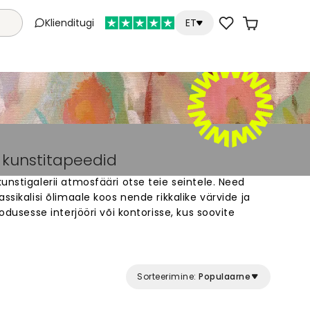
Klienditugi
ET
a kunstitapeedid
unstigalerii atmosfääri otse teie seintele. Need
ssikalisi õlimaale koos nende rikkalike värvide ja
kodusesse interjööri või kontorisse, kus soovite
 Meie õlimaalide tapetid sobivad igasse ruumi ja
stiteoseks. Lai valik erinevaid motiive –
raktsed kompositsioonid. Lihtne paigaldada ja
 koju.
Sorteerimine:
Populaarne