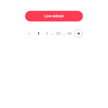
aints, Pastels
Rosebushes under the Trees
39 €/m²
3
Loe edasi
1
2
...
30
...
59