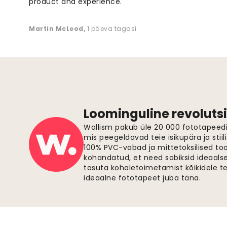
product and experience. "
Martin McLeod
,
1 päeva tagasi
Loominguline revolutsi
Wallism pakub üle 20 000 fototapeedi,
mis peegeldavad teie isikupära ja stiil
100% PVC-vabad ja mittetoksilised to
kohandatud, et need sobiksid ideaalsel
tasuta kohaletoimetamist kõikidele t
ideaalne fototapeet juba täna.