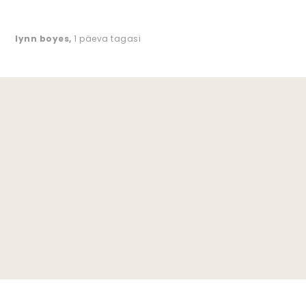
lynn boyes
,
1 päeva tagasi