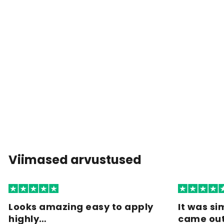
Viimased arvustused
Looks amazing easy to apply
It was si
highly…
came ou