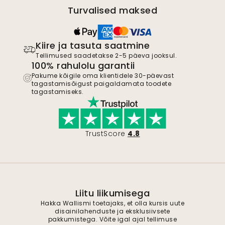
Turvalised maksed
Kiire ja tasuta saatmine
Tellimused saadetakse 2-5 päeva jooksul.
100% rahulolu garantii
Pakume kõigile oma klientidele 30-päevast
tagastamisõigust paigaldamata toodete
tagastamiseks.
TrustScore
4.8
Liitu liikumisega
Hakka Wallismi toetajaks, et olla kursis uute
disainilahenduste ja eksklusiivsete
pakkumistega. Võite igal ajal tellimuse