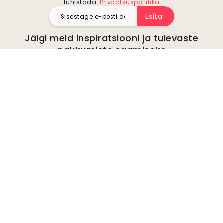
tühistada.
Privaatsuspoliitika
Esita
Jälgi meid inspiratsiooni ja tulevaste
pakkumiste saamiseks
Ettevõte
kohta
Keskkond
Ettevõtte päringud
Küpsised