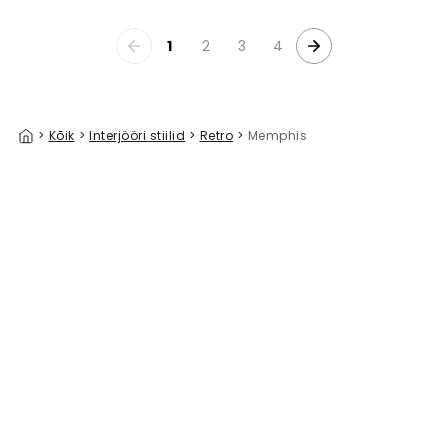
1
2
3
4
>
Kõik
>
Interjööri stiilid
>
Retro
>
Memphis