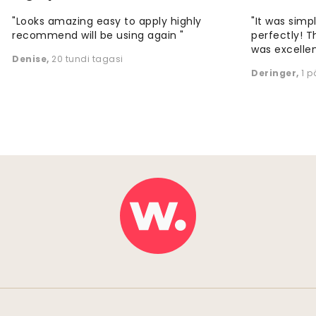
"Looks amazing easy to apply highly
"It was simp
recommend will be using again "
perfectly! T
was excellen
Denise
,
20 tundi tagasi
Deringer
,
1 