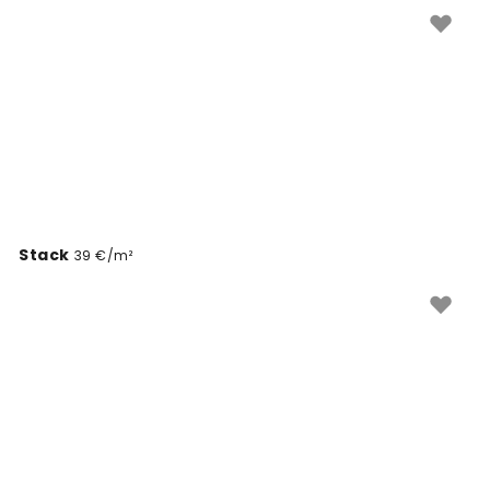
seina kunstiteoseks, mis toob esile isikupärase stiili.
Stack
39 €/m²