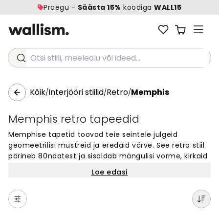
Praegu -
Säästa 15%
koodiga
WALL15
Otsi stiili, meeleolu või ideed...
Kõik
Interjööri stiilid
Retro
Memphis
/
/
/
Memphis retro tapeedid
Memphise tapetid toovad teie seintele julgeid
geomeetrilisi mustreid ja eredaid värve. See retro stiil
pärineb 80ndatest ja sisaldab mängulisi vorme, kirkaid
värvikombinatsoone ning energilist välimust.
Loe edasi
Memphise seinakatted sobivad igasse ruumi, kus
soovite luua julget ja loomingulist õhkkonda. Ideaalne
valik neile, kes armastavad unikaalset ja silmatorkavat
disaini. Meie Memphise seinakatted muudavad teie