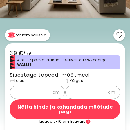
Rohkem selliseid
39 €
/
m²
Ainult 2 päeva jäänud! - Salvesta
15%
koodiga
WALL15
Sisestage tapeedi mõõtmed
Laius
Kõrgus
cm
cm
Näita hinda ja kohandada mõõtude
järgi
Lisada 7-10 cm lisavaru