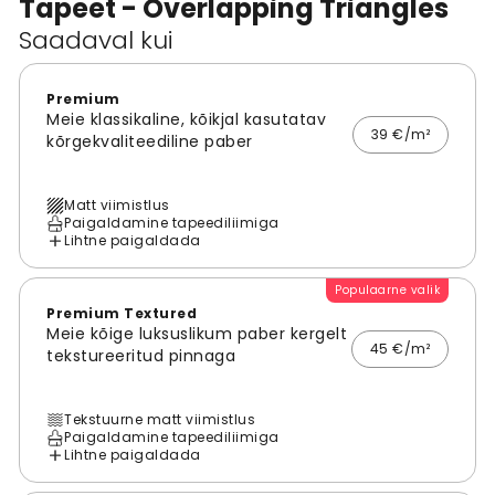
Tapeet - Overlapping Triangles
Saadaval kui
Premium
Meie klassikaline, kõikjal kasutatav
39 €/m²
kõrgekvaliteediline paber
Matt viimistlus
Paigaldamine tapeediliimiga
Lihtne paigaldada
Populaarne valik
Premium Textured
Meie kõige luksuslikum paber kergelt
45 €/m²
tekstureeritud pinnaga
Tekstuurne matt viimistlus
Paigaldamine tapeediliimiga
Lihtne paigaldada