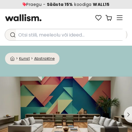
Praegu -
Säästa 15%
koodiga
WALL15
Otsi stiili, meeleolu või ideed...
>
Kunst
>
Abstraktne