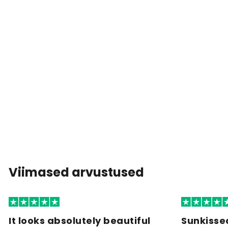
Viimased arvustused
It looks absolutely beautiful
Sunkisse