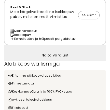
Peel & Stick
Meie kõrgekvaliteediline isekleepuv
55 €/m²
paber, millel on matt viimistlus
Matt viimistlus
Isekleepuv
Eemaldatav ja hõlpsasti paigaldatav
Näita võrdlust
Alati koos wallismiga
Ei tuhmu päikesevalguse käes
Pimestamata
Keskkonnasõbralik ja 100% PVC-vaba
A-klassi tuleohutusklass
Fliistapeet