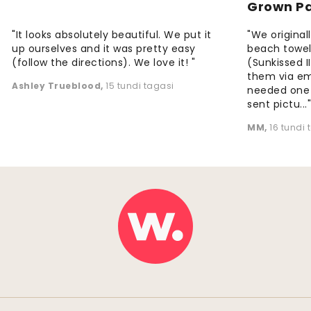
Grown P
"It looks absolutely beautiful. We put it
"We origina
up ourselves and it was pretty easy
beach towels
(follow the directions). We love it! "
(Sunkissed 
them via em
Ashley Trueblood
,
15 tundi tagasi
needed one
sent pictu...
MM
,
16 tundi 