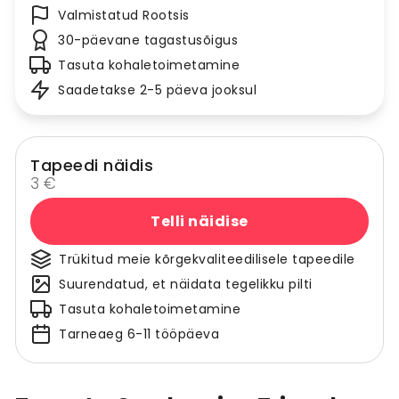
Valmistatud Rootsis
30-päevane tagastusõigus
Tasuta kohaletoimetamine
Saadetakse 2-5 päeva jooksul
Tapeedi näidis
3 €
Telli näidise
Trükitud meie kõrgekvaliteedilisele tapeedile
Suurendatud, et näidata tegelikku pilti
Tasuta kohaletoimetamine
Tarneaeg 6-11 tööpäeva