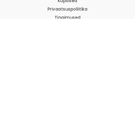
Küpsised
Privaatsuspoliitika
Tingimused
Klienditugi
Võtke meiega ühendust
Tagastused ja tagasimaksed
Laevandus
Kuidas mõõta oma seina
Kuidas riputada tapeeti
Kuidas paigaldada sekekleepuv
KKK
Tapeedi artiklid
Valige oma asukoht
Küpsiste seadete haldamine
© 2026 WALLISM, Rainbow bay AB. Kõik õigused kaitstud.