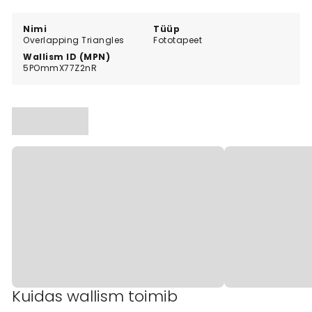
abstract statement.
Nimi
Tüüp
Overlapping Triangles
Fototapeet
Wallism ID (MPN)
5POmmX77Z2nR
Kuidas wallism toimib