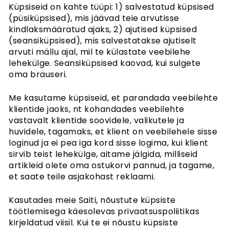
Küpsiseid on kahte tüüpi: 1) salvestatud küpsised
Tingimused
(püsiküpsised), mis jäävad teie arvutisse
Küpsised
kindlaksmääratud ajaks, 2) ajutised küpsised
Privaatsuspoliitika
(seansiküpsised), mis salvestatakse ajutiselt
Tapeedi artiklid
arvuti mällu ajal, mil te külastate veebilehe
Juhendid
lehekülge. Seansiküpsised kaovad, kui sulgete
oma brauseri.
Kuidas riputada tapeeti
Kuidas paigaldada sekekleepuv
Me kasutame küpsiseid, et parandada veebilehte
Kuidas mõõta oma seina
Seina ettevalmistamine
klientide jaoks, nt kohandades veebilehte
Tapeetitööriistad
vastavalt klientide soovidele, valikutele ja
Tapeedid tekstuursetel seintel
huvidele, tagamaks, et klient on veebilehele sisse
loginud ja ei pea iga kord sisse logima, kui klient
sirvib teist lehekülge, aitame jälgida, milliseid
artikleid olete oma ostukorvi pannud, ja tagame,
et saate teile asjakohast reklaami.
Kasutades meie Saiti, nõustute küpsiste
töötlemisega käesolevas privaatsuspoliitikas
kirjeldatud viisil. Kui te ei nõustu küpsiste