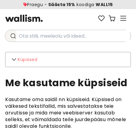
Praegu -
Säästa 15%
koodiga
WALL15
Otsi stiili, meeleolu või ideed...
Küpsised
Wallism
Me kasutame küpsiseid
kohta
Kontakt
Keskkond
Kasutame oma saidil nn küpsiseid. Küpsised on
Ettevõtte päringud
väikesed tekstifailid, mis salvestatakse teie
arvutisse ja mida meie veebiserver kasutab
Klienditugi
selleks, et võimaldada teile juurdepääsu mõnele
KKK
saidil olevale funktsioonile.
Laevandus
Tagastused ja tagasimaksed