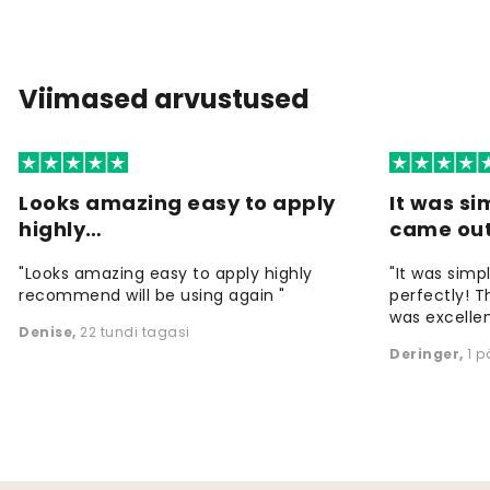
Viimased arvustused
Looks amazing easy to apply
It was si
highly…
came ou
"Looks amazing easy to apply highly
"It was simp
recommend will be using again "
perfectly! T
was excellen
Denise
,
22 tundi tagasi
Deringer
,
1 