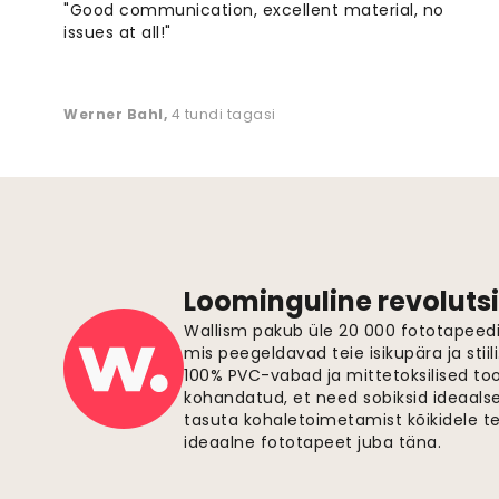
"Good communication, excellent material, no
issues at all!"
Werner Bahl
,
4 tundi tagasi
Loominguline revolutsi
Wallism pakub üle 20 000 fototapeedi,
mis peegeldavad teie isikupära ja stiil
100% PVC-vabad ja mittetoksilised to
kohandatud, et need sobiksid ideaalsel
tasuta kohaletoimetamist kõikidele t
ideaalne fototapeet juba täna.