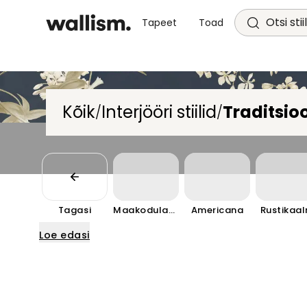
Otsi stii
Tapeet
Toad
Kõik
Interjööri stiilid
Traditsioo
/
/
Tagasi
Maakodulaad
Americana
Rustikaal
Loe edasi