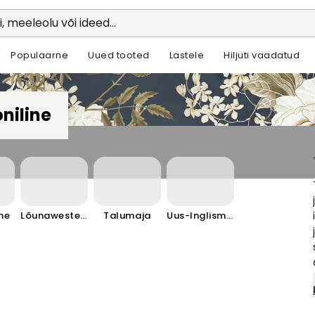
li, meeleolu või ideed...
Populaarne
Uued tooted
Lastele
Hiljuti vaadatud
niline
ne
Lõunawesterni stiil
Talumaja
Uus-Inglismaa