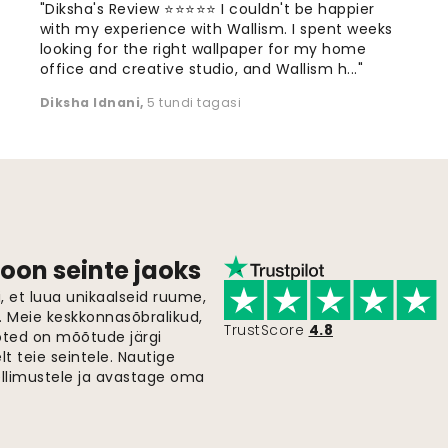
"Diksha's Review ⭐⭐⭐⭐⭐ I couldn't be happier
with my experience with Wallism. I spent weeks
looking for the right wallpaper for my home
office and creative studio, and Wallism h..."
Diksha Idnani
,
5 tundi tagasi
oon seinte jaoks
 et luua unikaalseid ruume,
i. Meie keskkonnasõbralikud,
TrustScore
4.8
oted on mõõtude järgi
t teie seintele. Nautige
ellimustele ja avastage oma