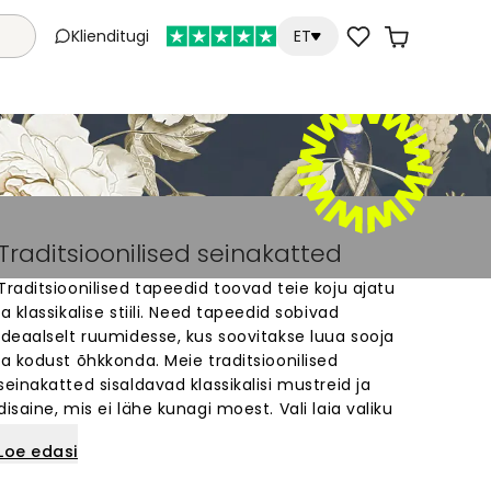
Klienditugi
ET
Traditsioonilised seinakatted
Traditsioonilised tapeedid toovad teie koju ajatu
ja klassikalise stiili. Need tapeedid sobivad
ideaalselt ruumidesse, kus soovitakse luua sooja
ja kodust õhkkonda. Meie traditsioonilised
seinakatted sisaldavad klassikalisi mustreid ja
disaine, mis ei lähe kunagi moest. Vali laia valiku
hulgast oma seintele sobiv tapeet, mis loob
Loe edasi
interjööri ajatut ilu. Traditsioonilise stiili tapeedid
sobivad eriti hästi elutuppa, magamistuppa või