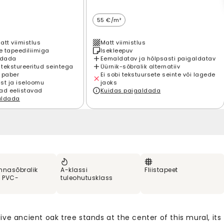
55 €/m²
att viimistlus
Matt viimistlus
 tapeediliimiga
Isekleepuv
ldada
Eemaldatav ja hõlpsasti paigaldatav
 tekstureeritud seintega
Üürnik-sõbralik alternatiiv
 paber
Ei sobi tekstuursete seinte või lagede
st ja iseloomu
jaoks
ad eelistavad
Kuidas paigaldada
aldada
nnasõbralik
A-klassi
Fliistapeet
% PVC-
tuleohutusklass
ve ancient oak tree stands at the center of this mural, its