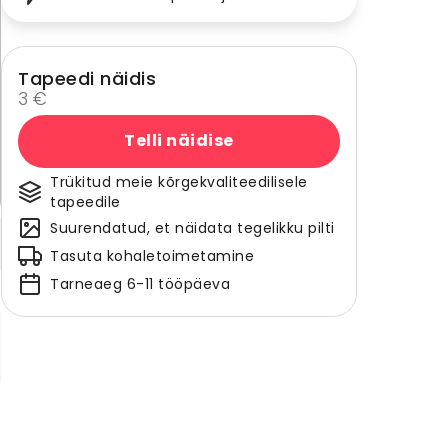
Tapeedi näidis
3 €
Telli näidise
Trükitud meie kõrgekvaliteedilisele
tapeedile
Suurendatud, et näidata tegelikku pilti
Tasuta kohaletoimetamine
Tarneaeg 6-11 tööpäeva