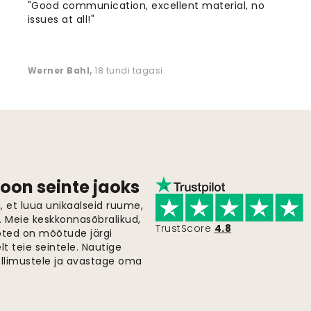
"Good communication, excellent material, no
issues at all!"
Werner Bahl
,
18 tundi tagasi
oon seinte jaoks
 et luua unikaalseid ruume,
i. Meie keskkonnasõbralikud,
TrustScore
4.8
oted on mõõtude järgi
t teie seintele. Nautige
ellimustele ja avastage oma