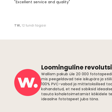
"Excellent service and quality"
TW
,
12 tundi tagasi
Loominguline revolutsi
Wallism pakub üle 20 000 fototapeedi,
mis peegeldavad teie isikupära ja stiil
100% PVC-vabad ja mittetoksilised to
kohandatud, et need sobiksid ideaalsel
tasuta kohaletoimetamist kõikidele t
ideaalne fototapeet juba täna.