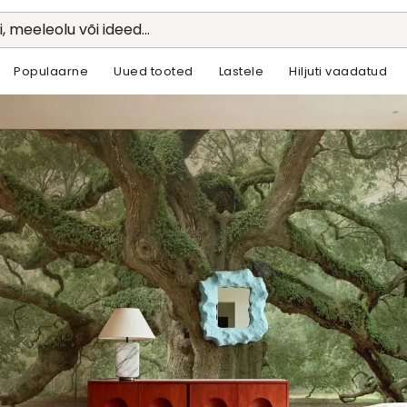
li, meeleolu või ideed...
Populaarne
Uued tooted
Lastele
Hiljuti vaadatud