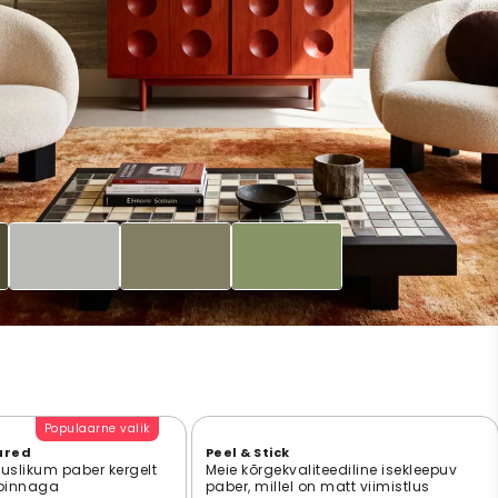
Populaarne valik
ured
Peel & Stick
suslikum paber kergelt
Meie kõrgekvaliteediline isekleepuv
 pinnaga
paber, millel on matt viimistlus