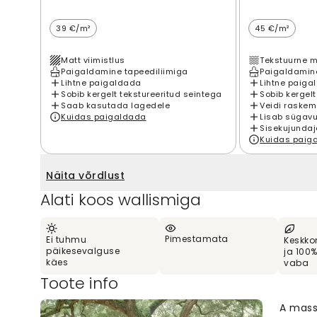
39 €/m²
45 €/m²
Matt viimistlus
Tekstuurne m
Paigaldamine tapeediliimiga
Paigaldamine
Lihtne paigaldada
Lihtne paiga
Sobib kergelt tekstureeritud seintega
Sobib kergelt
Saab kasutada lagedele
Veidi raskem
Kuidas paigaldada
Lisab sügavu
Sisekujundaj
Kuidas paig
Näita võrdlust
Alati koos wallismiga
Pimestamata
Ei tuhmu
Keskko
päikesevalguse
ja 100
käes
vaba
Toote info
A massi