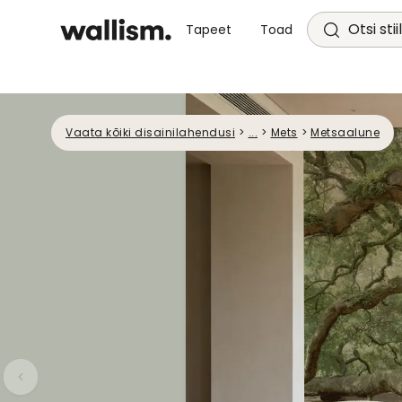
Otsi stii
Tapeet
Toad
Vaata kõiki disainilahendusi
>
...
>
Mets
>
Metsaalune