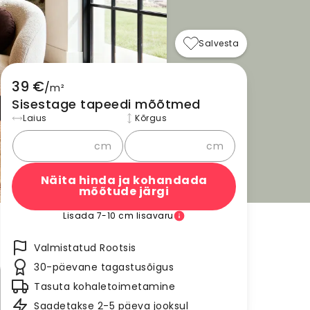
Salvesta
39 €
/
m²
Sisestage tapeedi mõõtmed
Laius
Kõrgus
cm
cm
Näita hinda ja kohandada
mõõtude järgi
Lisada 7-10 cm lisavaru
Valmistatud Rootsis
30-päevane tagastusõigus
Tasuta kohaletoimetamine
Saadetakse 2-5 päeva jooksul