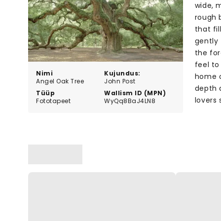
wide, 
rough b
that fi
gently
the for
feel to
Nimi
Kujundus:
home o
Angel Oak Tree
John Post
depth a
Tüüp
Wallism ID (MPN)
lovers
Fototapeet
WyQq8BaJ4LN8