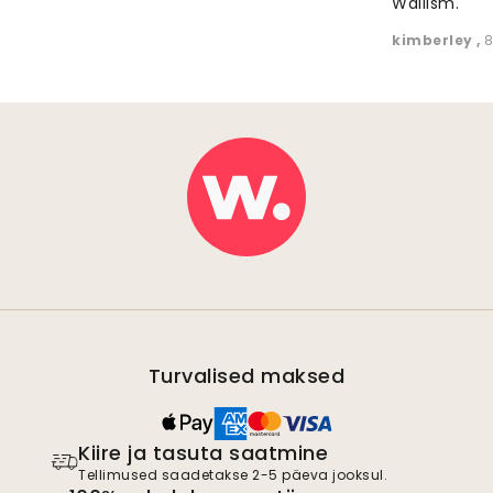
Wallism."
kimberley
,
8
Turvalised maksed
Kiire ja tasuta saatmine
Tellimused saadetakse 2-5 päeva jooksul.