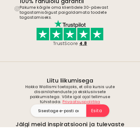
100% rahulolu garantii
Pakume kõigile oma klientidele 30-päevast
tagastamisõigust paigaldamata toodete
tagastamiseks.
TrustScore
4.8
Liitu liikumisega
Hakka Wallismi toetajaks, et olla kursis uute
disainilahenduste ja eksklusiivsete
pakkumistega. Võite igal ajal tellimuse
tühistada.
Privaatsuspoliitika
Esita
Jälgi meid inspiratsiooni ja tulevaste
pakkumiste saamiseks