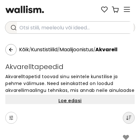
Otsi stiili, meeleolu või ideed...
Kõik
Kunstistiilid
Maalijoonistus
Akvarell
/
/
/
Akvarelltapeedid
Akvarelltapetid toovad sinu seintele kunstilise ja
pehme välimuse. Need seinakatted on loodud
akvarellimaalingu tehnikas, mis annab neile ainulaadse
ja kaunii ilme. Akvarelltapetid sobivad igasse ruumi, kus
Loe edasi
soovid luua rahulikku ja loomingulist õhkkonda. Vali
meie kollektsioonist oma lemmikdisain ja muuda oma
kodu seinad eriliseks. Lihtne tellida ja paigaldada –
perfektne lahendus igale seinale.