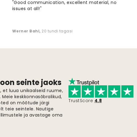
"Good communication, excellent material, no
issues at all!"
Werner Bahl
,
20 tundi tagasi
oon seinte jaoks
 et luua unikaalseid ruume,
i. Meie keskkonnasõbralikud,
TrustScore
4.8
oted on mõõtude järgi
t teie seintele. Nautige
ellimustele ja avastage oma