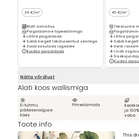
39 €/m²
45 €/m²
Matt viimistlus
Tekstuurne m
Paigaldamine tapeediliimiga
Paigaldamine
Lihtne paigaldada
Lihtne paiga
Sobib kergelt tekstureeritud seintega
Sobib kergelt
Saab kasutada lagedele
Veidi raskem
Kuidas paigaldada
Lisab sügavu
Sisekujundaj
Kuidas paig
Näita võrdlust
Alati koos wallismiga
Pimestamata
Ei tuhmu
Keskko
päikesevalguse
ja 100
käes
vaba
Toote info
This d