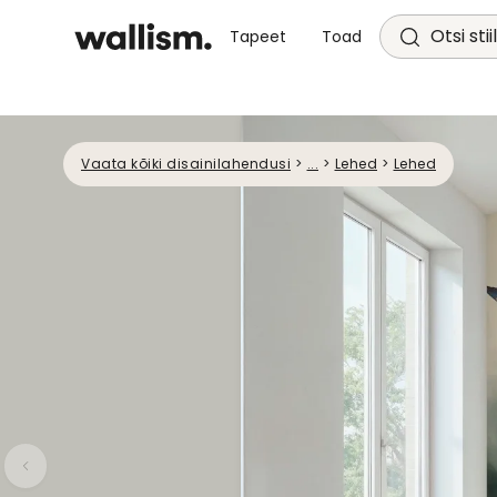
Otsi stii
Tapeet
Toad
Vaata kõiki disainilahendusi
>
...
>
Lehed
>
Lehed