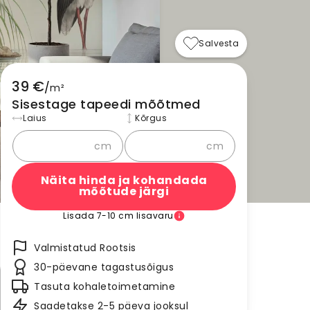
Salvesta
39 €
/
m²
Sisestage tapeedi mõõtmed
Laius
Kõrgus
cm
cm
Näita hinda ja kohandada
mõõtude järgi
Lisada 7-10 cm lisavaru
Valmistatud Rootsis
30-päevane tagastusõigus
Tasuta kohaletoimetamine
Saadetakse 2-5 päeva jooksul