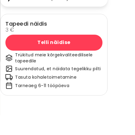
Tapeedi näidis
3 €
Telli näidise
Trükitud meie kõrgekvaliteedilisele
tapeedile
Suurendatud, et näidata tegelikku pilti
Tasuta kohaletoimetamine
Tarneaeg 6-11 tööpäeva
e