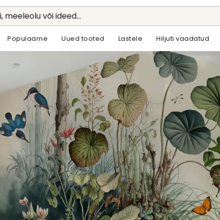
li, meeleolu või ideed...
Populaarne
Uued tooted
Lastele
Hiljuti vaadatud