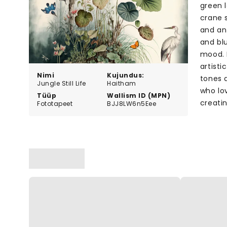
green l
crane s
and an
and bl
mood. 
artisti
Nimi
Kujundus:
tones 
Jungle Still Life
Haitham
who lo
Tüüp
Wallism ID (MPN)
creati
Fototapeet
BJJ8LW6n5Eee