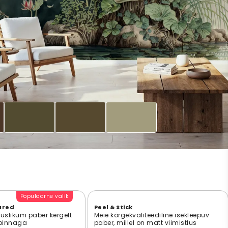
Populaarne valik
ured
Peel & Stick
suslikum paber kergelt
Meie kõrgekvaliteediline isekleepuv
 pinnaga
paber, millel on matt viimistlus