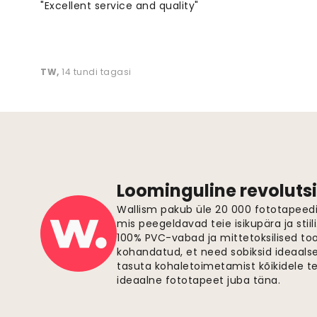
"Excellent service and quality"
TW
,
14 tundi tagasi
Loominguline revolutsi
Wallism pakub üle 20 000 fototapeedi,
mis peegeldavad teie isikupära ja stiil
100% PVC-vabad ja mittetoksilised to
kohandatud, et need sobiksid ideaalsel
tasuta kohaletoimetamist kõikidele t
ideaalne fototapeet juba täna.