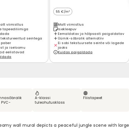
55 €/m²
att viimistlus
Matt viimistlus
 tapeediliimiga
Isekleepuv
ldada
Eemaldatav ja hõlpsasti paigaldatav
 tekstureeritud seintega
Üürnik-sõbralik alternatiiv
 paber
Ei sobi tekstuursete seinte või lagede
st ja iseloomu
jaoks
ad eelistavad
Kuidas paigaldada
aldada
nnasõbralik
A-klassi
Fliistapeet
% PVC-
tuleohutusklass
reamy wall mural depicts a peaceful jungle scene with larg