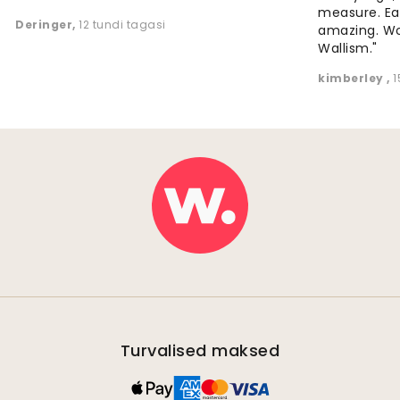
measure. Eas
Deringer
,
12 tundi tagasi
amazing. W
Wallism."
kimberley
,
1
Turvalised maksed