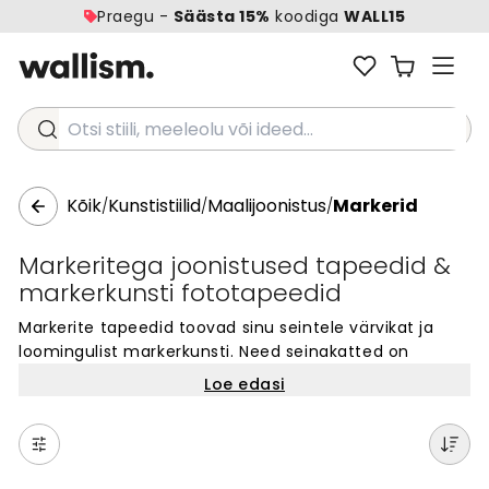
Praegu -
Säästa 15%
koodiga
WALL15
Otsi stiili, meeleolu või ideed...
Kõik
Kunstistiilid
Maalijoonistus
Markerid
/
/
/
Markeritega joonistused tapeedid &
markerkunsti fototapeedid
Markerite tapeedid toovad sinu seintele värvikat ja
loomingulist markerkunsti. Need seinakatted on
ideaalsed kõigile, kes otsivad unikaalset ja kunstilist
Loe edasi
välimust. Markerkunsti tapeedid sobivad hästi nii kodu
kui ka teiste ruumide jaoks. Iga disain näeb välja nagu
käsitsi markeritega joonistatud, andes seintele erilise
ja isikliku väljanägemise. Vali meie kollektsioonist oma