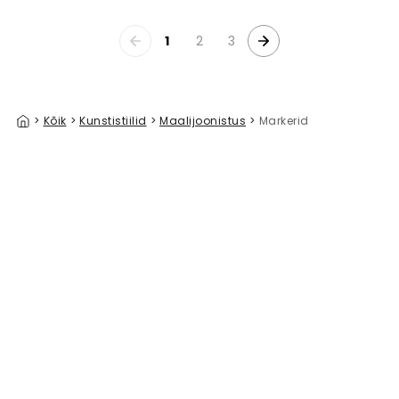
1
2
3
>
Kõik
>
Kunstistiilid
>
Maalijoonistus
>
Markerid