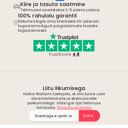
Kiire ja tasuta saatmine
Tellimused saadetakse 2-5 päeva jooksul.
100% rahulolu garantii
Pakume kõigile oma klientidele 30-päevast
tagastamisõigust paigaldamata toodete
tagastamiseks.
TrustScore
4.8
Liitu liikumisega
Hakka Wallismi toetajaks, et olla kursis uute
disainilahenduste ja eksklusiivsete
pakkumistega. Võite igal ajal tellimuse
tühistada.
Privaatsuspoliitika
Esita