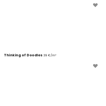
lemmik ja muuda oma ruum huvitavamaks. Lihtne
tellida ja paigaldada.
Thinking of Doodles
39 €/m²