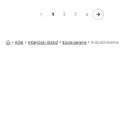
1
2
3
4
>
Kõik
>
Interjööri stiilid
>
Kaasaegne
>
Industriaalne