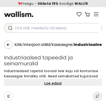
Praegu -
Säästa 15%
koodiga
WALL15
Otsi stiili, meeleolu või ideed...
Kõik
Interjööri stiilid
Kaasaegne
Industriaalne
/
/
/
Industriaalsed tapeedid ja
seinamuralid
Industriaalsed tapetid toovad teie koju või kontorisse
kaasaegse linnaliku stiili. Need seinakatted kujutavad
tihti betooni, tellist, metalli või tehaselikke motiive,
Loe edasi
luues ruumi, mis on nii julge kui ka praktiline.
Industriaalsed muralid sobivad ideaalselt elutuppa,
magamistuppa või töökohta, kus soovite modernset ja
minimalistlikku välimust. Meie kohandatud seinakatted