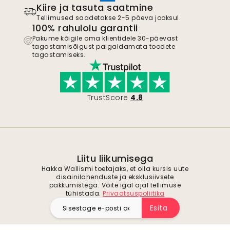
Kiire ja tasuta saatmine
Tellimused saadetakse 2-5 päeva jooksul.
100% rahulolu garantii
Pakume kõigile oma klientidele 30-päevast
tagastamisõigust paigaldamata toodete
tagastamiseks.
TrustScore
4.8
Liitu liikumisega
Hakka Wallismi toetajaks, et olla kursis uute
disainilahenduste ja eksklusiivsete
pakkumistega. Võite igal ajal tellimuse
tühistada.
Privaatsuspoliitika
Esita