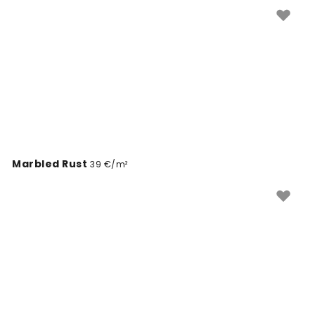
on valmistatud kvaliteetsest materjalist ja neid on
lihtne paigaldada. Valige tuhandete disainide hulgast
see, mis sobib teie seinale kõige paremini.
Marbled Rust
39 €/m²