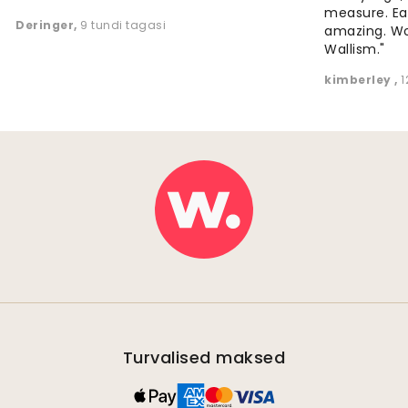
measure. Eas
Deringer
,
9 tundi tagasi
amazing. W
Wallism."
kimberley
,
1
Turvalised maksed