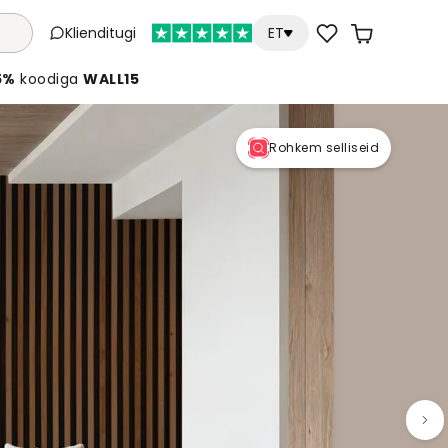
Klienditugi
ET
5%
koodiga
WALL15
Rohkem selliseid