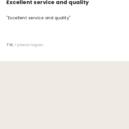
Excellent service and quality
"Excellent service and quality"
TW
,
1 päeva tagasi