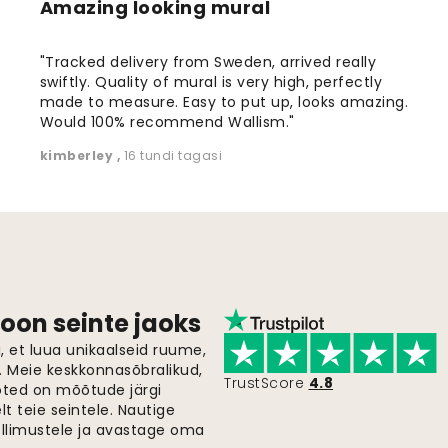
Amazing looking mural
"Tracked delivery from Sweden, arrived really
swiftly. Quality of mural is very high, perfectly
made to measure. Easy to put up, looks amazing.
Would 100% recommend Wallism."
kimberley
,
16 tundi tagasi
oon seinte jaoks
 et luua unikaalseid ruume,
i. Meie keskkonnasõbralikud,
TrustScore
4.8
oted on mõõtude järgi
t teie seintele. Nautige
ellimustele ja avastage oma