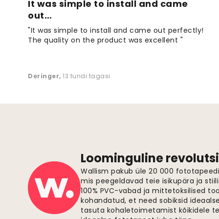
It was simple to install and came
out…
"It was simple to install and came out perfectly!
The quality on the product was excellent "
Deringer
,
13 tundi tagasi
Loominguline revolutsi
Wallism pakub üle 20 000 fototapeedi,
mis peegeldavad teie isikupära ja stiil
100% PVC-vabad ja mittetoksilised to
kohandatud, et need sobiksid ideaalsel
tasuta kohaletoimetamist kõikidele t