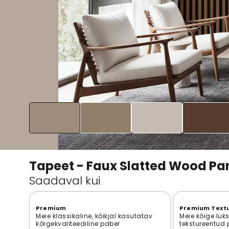
Tapeet - Faux Slatted Wood Pa
Saadaval kui
Premium
Premium Text
Meie klassikaline, kõikjal kasutatav
Meie kõige luk
kõrgekvaliteediline paber
tekstureeritud