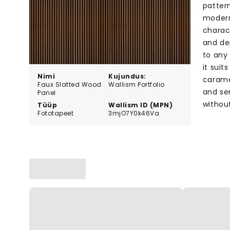
patter
modern
charac
and de
to any 
it suit
Nimi
Kujundus:
carame
Faux Slatted Wood
Wallism Portfolio
and se
Panel
without
Tüüp
Wallism ID (MPN)
Fototapeet
3mjO7Y0k46Va