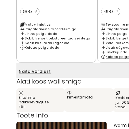
39 €/m²
45 €/m²
Matt viimistlus
Tekstuurne m
Paigaldamine tapeediliimiga
Paigaldamine
Lihtne paigaldada
Lihtne paiga
Sobib kergelt tekstureeritud seintega
Sobib kergelt
Saab kasutada lagedele
Veidi raskem
Kuidas paigaldada
Lisab sügavu
Sisekujundaj
Kuidas paig
Näita võrdlust
Alati koos wallismiga
Pimestamata
Ei tuhmu
Keskko
päikesevalguse
ja 100
käes
vaba
Toote info
Warm b