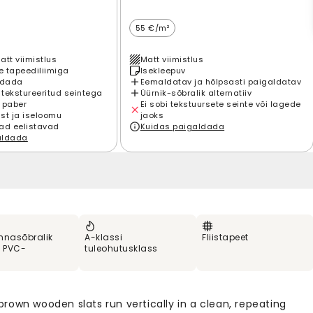
55 €/m²
att viimistlus
Matt viimistlus
 tapeediliimiga
Isekleepuv
ldada
Eemaldatav ja hõlpsasti paigaldatav
 tekstureeritud seintega
Üürnik-sõbralik alternatiiv
 paber
Ei sobi tekstuursete seinte või lagede
st ja iseloomu
jaoks
ad eelistavad
Kuidas paigaldada
aldada
nnasõbralik
A-klassi
Fliistapeet
% PVC-
tuleohutusklass
rown wooden slats run vertically in a clean, repeating