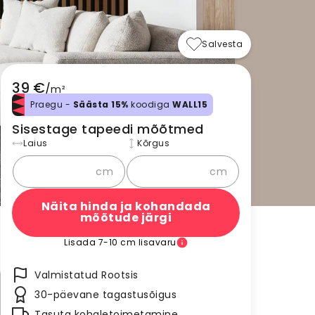
Salvesta
39 €
/
m²
Praegu -
Säästa 15%
koodiga
WALL15
Sisestage tapeedi mõõtmed
Laius
Kõrgus
cm
cm
Näita hinda ja kohandada
mõõtude järgi
Lisada 7-10 cm lisavaru
Valmistatud Rootsis
30-päevane tagastusõigus
Tasuta kohaletoimetamine