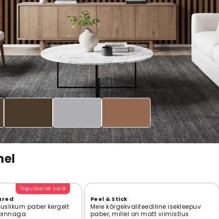
nel
Populaarne valik
ured
Peel & Stick
suslikum paber kergelt
Meie kõrgekvaliteediline isekleepuv
 pinnaga
paber, millel on matt viimistlus