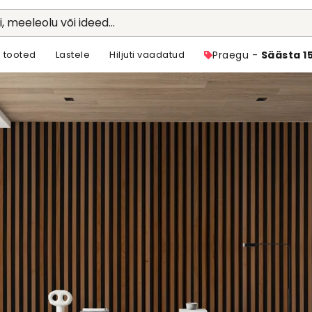
li, meeleolu või ideed...
 tooted
Lastele
Hiljuti vaadatud
Praegu -
Säästa 1