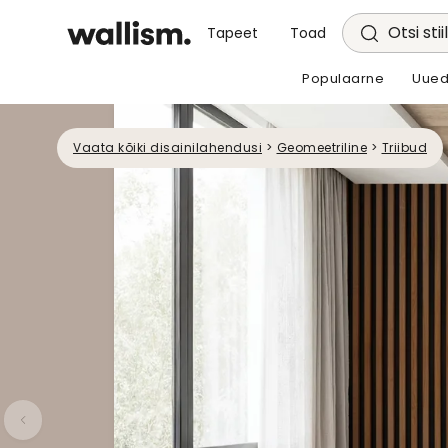
Otsi stii
Tapeet
Toad
Populaarne
Uued
Vaata kõiki disainilahendusi
>
Geomeetriline
>
Triibud