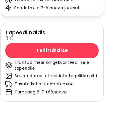
Saadetakse 2-5 päeva jooksul
Tapeedi näidis
3 €
Telli näidise
Trükitud meie kõrgekvaliteedilisele
tapeedile
Suurendatud, et näidata tegelikku pilti
Tasuta kohaletoimetamine
Tarneaeg 6-11 tööpäeva