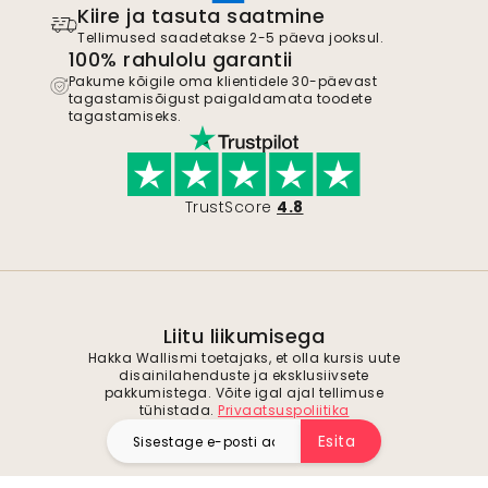
Kiire ja tasuta saatmine
Tellimused saadetakse 2-5 päeva jooksul.
100% rahulolu garantii
Pakume kõigile oma klientidele 30-päevast
tagastamisõigust paigaldamata toodete
tagastamiseks.
TrustScore
4.8
Liitu liikumisega
Hakka Wallismi toetajaks, et olla kursis uute
disainilahenduste ja eksklusiivsete
pakkumistega. Võite igal ajal tellimuse
tühistada.
Privaatsuspoliitika
Esita