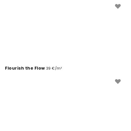
meelde. Sirvi meie kollektsiooni ja leia täiuslik
seinadisain oma kohviku jaoks.
Flourish the Flow
39 €/m²