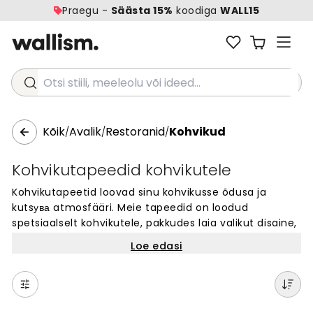
Praegu -
Säästa 15%
koodiga
WALL15
Otsi stiili, meeleolu või ideed...
Kõik
Avalik
Restoranid
Kohvikud
/
/
/
Kohvikutapeedid kohvikutele
Kohvikutapeetid loovad sinu kohvikusse õdusa ja
kutsува atmosfääri. Meie tapeedid on loodud
spetsiaalselt kohvikutele, pakkudes laia valikut disaine,
mis sobivad igasse ruumi. Vali klassikaliste mustrite,
Loe edasi
kaasaegsete motiivide või kunstiliste kujunduste vahel.
Kõik tapeedid on valmistatud kvaliteetsetest
materjalidest ja neid on lihtne paigaldada. Loo oma
kohvikusse ainulaadne stiil, mis jääb külastajatele