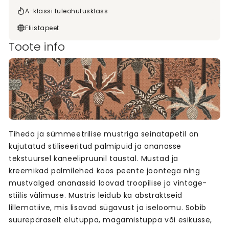
A-klassi tuleohutusklass
Fliistapeet
Toote info
Tiheda ja sümmeetrilise mustriga seinatapetil on
kujutatud stiliseeritud palmipuid ja ananasse
tekstuursel kaneelipruunil taustal. Mustad ja
kreemikad palmilehed koos peente joontega ning
mustvalged ananassid loovad troopilise ja vintage-
stiilis välimuse. Mustris leidub ka abstraktseid
lillemotiive, mis lisavad sügavust ja iseloomu. Sobib
suurepäraselt elutuppa, magamistuppa või esikusse,