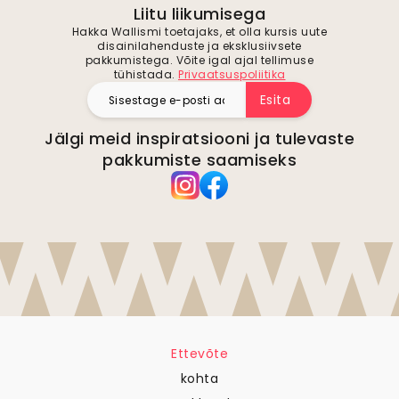
Liitu liikumisega
Hakka Wallismi toetajaks, et olla kursis uute
disainilahenduste ja eksklusiivsete
pakkumistega. Võite igal ajal tellimuse
tühistada.
Privaatsuspoliitika
Esita
Jälgi meid inspiratsiooni ja tulevaste
pakkumiste saamiseks
Ettevõte
kohta