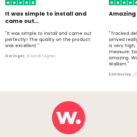
It was simple to install and
Amazing 
came out…
"It was simple to install and came out
"Tracked de
perfectly! The quality on the product
arrived reall
was excellent "
is very high
measure. Eas
Deringer
,
9 tundi tagasi
amazing. W
Wallism."
kimberley
,
1