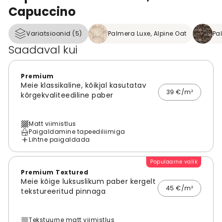
Capuccino
Variatsioonid (5)
Palmera Luxe, Alpine Oat
Pa
Saadaval kui
Premium
Meie klassikaline, kõikjal kasutatav
39 €/m²
kõrgekvaliteediline paber
Matt viimistlus
Paigaldamine tapeediliimiga
Lihtne paigaldada
Populaarne valik
Premium Textured
Meie kõige luksuslikum paber kergelt
45 €/m²
tekstureeritud pinnaga
Tekstuurne matt viimistlus