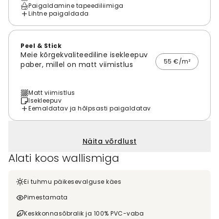
Paigaldamine tapeediliimiga
Lihtne paigaldada
Peel & Stick
Meie kõrgekvaliteediline isekleepuv
55 €/m²
paber, millel on matt viimistlus
Matt viimistlus
Isekleepuv
Eemaldatav ja hõlpsasti paigaldatav
Näita võrdlust
Alati koos wallismiga
Ei tuhmu päikesevalguse käes
Pimestamata
Keskkonnasõbralik ja 100% PVC-vaba