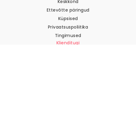
Keskkond
Ettevõtte päringud
Küpsised
Privaatsuspoliitika
Tingimused
Klienditugi
Võtke meiega ühendust
Tagastused ja tagasimaksed
Laevandus
Kuidas mõõta oma seina
Kuidas riputada tapeeti
Kuidas paigaldada sekekleepuv
KKK
Tapeedi artiklid
Valige oma asukoht