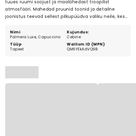
tuues ruumi soojust ja maalähedast troopilist
atmosfääri. Mahedad pruunid toonid ja detailne
joonistus teevad sellest pilkupüüdva valiku neile, kes
hindavad loodusest inspireeritud disaini.
Nimi
Kujundus:
Palmera Luxe, Capuccino
Cebine
Tüüp
Wallism ID (MPN)
Tapeet
QM6YEkAdVQ9B