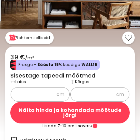
Rohkem selliseid
39 €
/
m²
Praegu -
Säästa 15%
koodiga
WALL15
Sisestage tapeedi mõõtmed
Laius
Kõrgus
cm
cm
Näita hinda ja kohandada mõõtude
järgi
Lisada 7-10 cm lisavaru