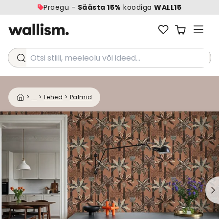
Praegu -
Säästa 15%
koodiga
WALL15
Otsi stiili, meeleolu või ideed...
>
...
>
Lehed
>
Palmid