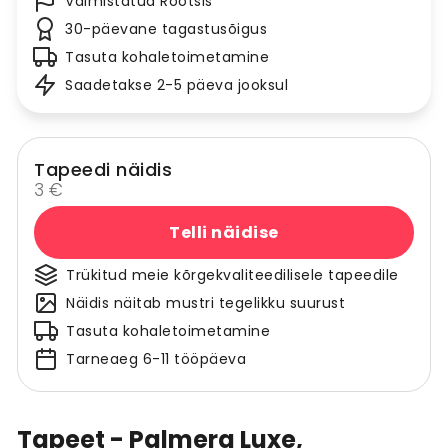
Valmistatud Rootsis
30-päevane tagastusõigus
Tasuta kohaletoimetamine
Saadetakse 2-5 päeva jooksul
Tapeedi näidis
3 €
Telli näidise
Trükitud meie kõrgekvaliteedilisele tapeedile
Näidis näitab mustri tegelikku suurust
Tasuta kohaletoimetamine
Tarneaeg 6-11 tööpäeva
Tapeet - Palmera Luxe,