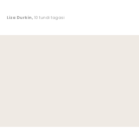
Liza Durkin
,
10 tundi tagasi