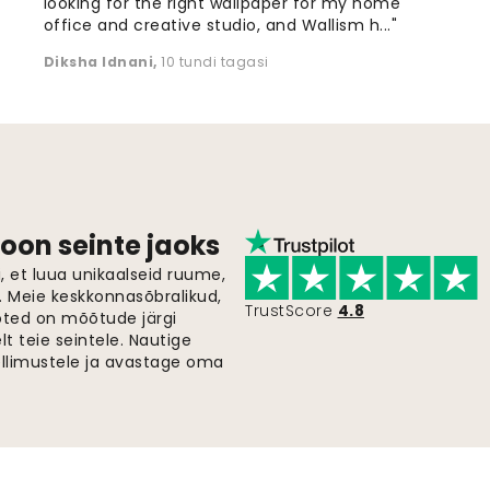
looking for the right wallpaper for my home
office and creative studio, and Wallism h..."
Diksha Idnani
,
10 tundi tagasi
oon seinte jaoks
 et luua unikaalseid ruume,
i. Meie keskkonnasõbralikud,
TrustScore
4.8
oted on mõõtude järgi
t teie seintele. Nautige
ellimustele ja avastage oma