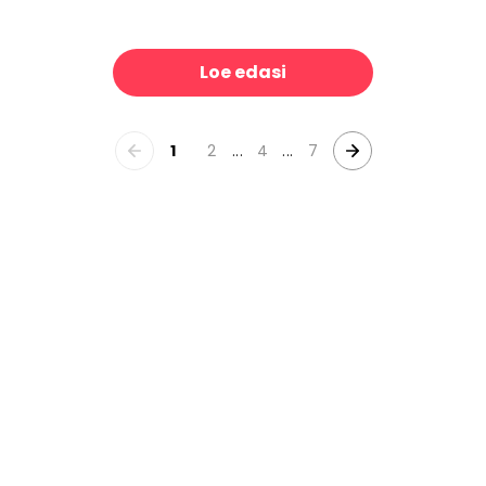
Natural Papyrus
39 €/m²
39 €/m²
Loe edasi
1
2
...
4
...
7