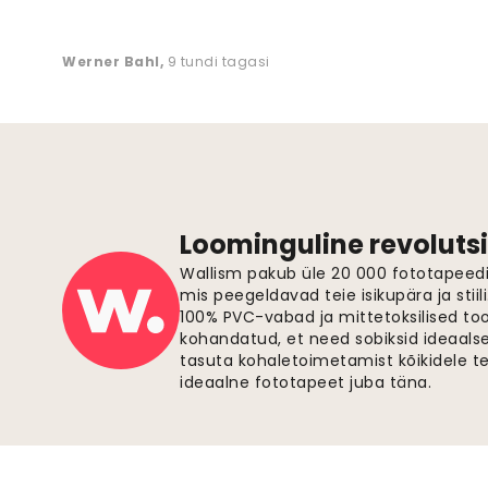
Werner Bahl
,
9 tundi tagasi
Loominguline revolutsi
Wallism pakub üle 20 000 fototapeedi,
mis peegeldavad teie isikupära ja stiil
100% PVC-vabad ja mittetoksilised to
kohandatud, et need sobiksid ideaalsel
tasuta kohaletoimetamist kõikidele t
ideaalne fototapeet juba täna.