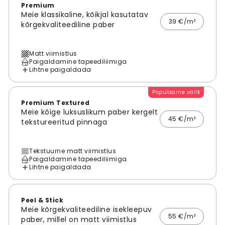
Premium
Meie klassikaline, kõikjal kasutatav
39 €/m²
kõrgekvaliteediline paber
Matt viimistlus
Paigaldamine tapeediliimiga
Lihtne paigaldada
Populaarne valik
Premium Textured
Meie kõige luksuslikum paber kergelt
45 €/m²
tekstureeritud pinnaga
Tekstuurne matt viimistlus
Paigaldamine tapeediliimiga
Lihtne paigaldada
Peel & Stick
Meie kõrgekvaliteediline isekleepuv
55 €/m²
paber, millel on matt viimistlus