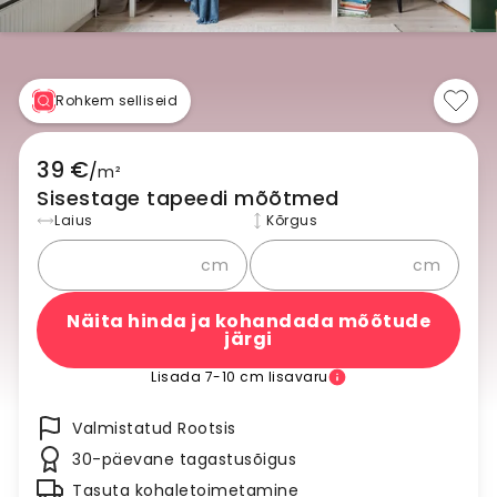
Rohkem selliseid
39 €
/
m²
Sisestage tapeedi mõõtmed
Laius
Kõrgus
cm
cm
Näita hinda ja kohandada mõõtude
järgi
Lisada 7-10 cm lisavaru
Valmistatud Rootsis
30-päevane tagastusõigus
Tasuta kohaletoimetamine