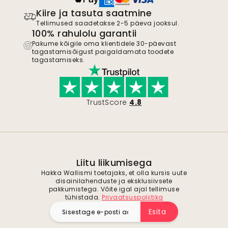
Kiire ja tasuta saatmine
Tellimused saadetakse 2-5 päeva jooksul.
100% rahulolu garantii
Pakume kõigile oma klientidele 30-päevast
tagastamisõigust paigaldamata toodete
tagastamiseks.
TrustScore
4.8
Liitu liikumisega
Hakka Wallismi toetajaks, et olla kursis uute
disainilahenduste ja eksklusiivsete
pakkumistega. Võite igal ajal tellimuse
tühistada.
Privaatsuspoliitika
Esita