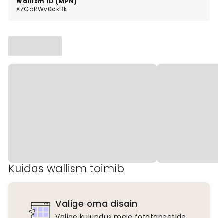
Wallism ID (MPN)
AZGdRWv0dkBk
Kuidas wallism toimib
Valige oma disain
Valige kujundus meie fototapeetide