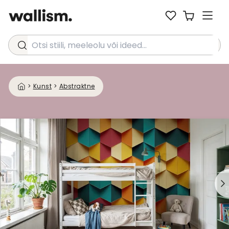
Otsi stiili, meeleolu või ideed...
>
Kunst
>
Abstraktne