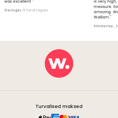
was excellent "
is very high
measure. Eas
Deringer
,
5 tundi tagasi
amazing. W
Wallism."
kimberley
,
8
Turvalised maksed