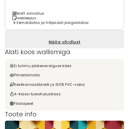
Matt viimistlus
Isekleepuv
Eemaldatav ja hõlpsasti paigaldatav
Näita võrdlust
Alati koos wallismiga
Ei tuhmu päikesevalguse käes
Pimestamata
Keskkonnasõbralik ja 100% PVC-vaba
A-klassi tuleohutusklass
Fliistapeet
Toote info