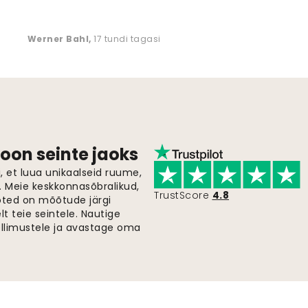
Werner Bahl
,
17 tundi tagasi
oon seinte jaoks
 et luua unikaalseid ruume,
i. Meie keskkonnasõbralikud,
TrustScore
4.8
oted on mõõtude järgi
t teie seintele. Nautige
ellimustele ja avastage oma