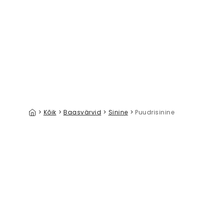
Textured Lines, French Blue
Summer 
39 €/m²
>
Kõik
>
Baasvärvid
>
Sinine
>
Puudrisinine