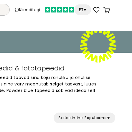
Klienditugi
ET
edid & fototapeedid
eedid toovad sinu koju rahuliku ja õhulise
sinine värv meenutab selget taevast, luues
de. Powder blue tapeedid sobivad ideaalselt
 pakkudes rahustavat tausta, mis ei väsita silmi.
opulaarne sisekujunduses, kuna sobitub hästi
. Vali Powder blue tapeedid, kui soovid luua kodus
 mõjuvat keskkonda.
Sorteerimine:
Populaarne