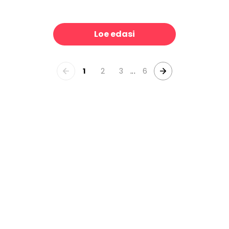
Meadow
Ease, Blue
39 €/m²
39 €/m²
Loe edasi
1
2
3
...
6