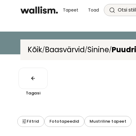
Otsi stii
Tapeet
Toad
Kõik
Baasvärvid
Sinine
Puudri
/
/
/
Tagasi
Filtrid
Fototapeedid
Mustriline tapeet