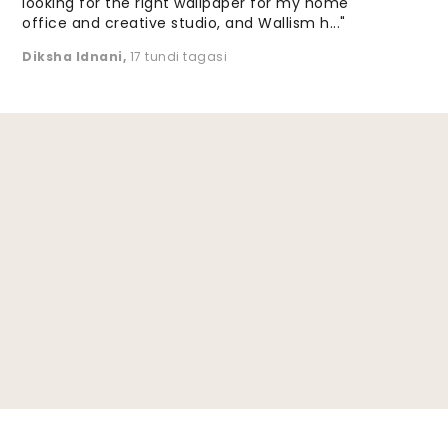
looking for the right wallpaper for my home
office and creative studio, and Wallism h..."
Diksha Idnani
,
17 tundi tagasi