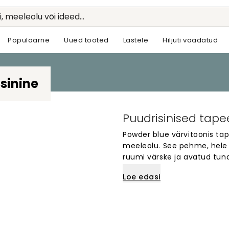
li, meeleolu või ideed...
Populaarne
Uued tooted
Lastele
Hiljuti vaadatud
sinine
Puudrisinised tape
Powder blue värvitoonis tap
meeleolu. See pehme, hele 
ruumi värske ja avatud tun
magamistuppa või elutuppa,
Loe edasi
See ajatu värvivarjund on p
erinevate sisustusstiilidega
rahulikku ja harmooniliselt