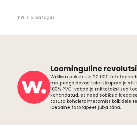
TW
,
11 tundi tagasi
Loominguline revolutsi
Wallism pakub üle 20 000 fototapeedi,
mis peegeldavad teie isikupära ja stiil
100% PVC-vabad ja mittetoksilised to
kohandatud, et need sobiksid ideaalsel
tasuta kohaletoimetamist kõikidele t
ideaalne fototapeet juba täna.