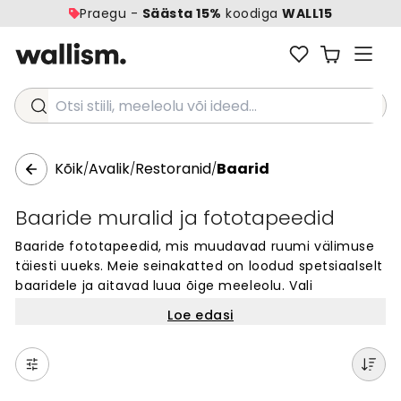
Praegu -
Säästa 15%
koodiga
WALL15
Otsi stiili, meeleolu või ideed...
Kõik
Avalik
Restoranid
Baarid
/
/
/
Baaride muralid ja fototapeedid
Baaride fototapeedid, mis muudavad ruumi välimuse
täiesti uueks. Meie seinakatted on loodud spetsiaalselt
baaridele ja aitavad luua õige meeleolu. Vali
tuhandete disainide seast – alates kunstilistest
Loe edasi
kujunditest kuni suurte piltideni. Iga fototapeet on
valmistatud vastavalt sinu seina mõõtudele. Baarid
saavad ainulaadse ja huvitava välimuse, mis jääb
külastajatele meelde. Lihtne tellida ja paigaldada.