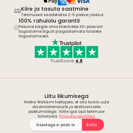
Kiire ja tasuta saatmine
Tellimused saadetakse 2-5 päeva jooksul.
100% rahulolu garantii
Pakume kõigile oma klientidele 30-päevast
tagastamisõigust paigaldamata toodete
tagastamiseks.
TrustScore
4.8
Liitu liikumisega
Hakka Wallismi toetajaks, et olla kursis uute
disainilahenduste ja eksklusiivsete
pakkumistega. Võite igal ajal tellimuse
tühistada.
Privaatsuspoliitika
Esita