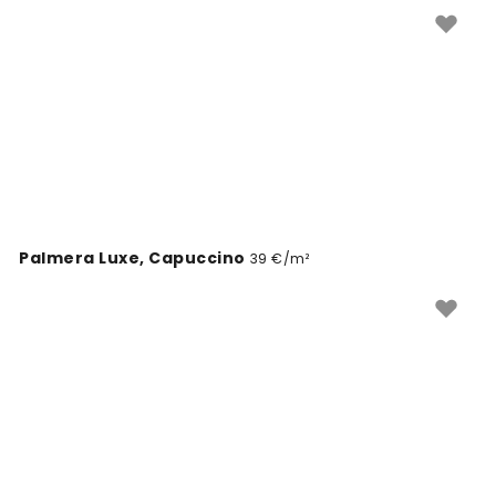
Muuda oma baari seinad eriliseks Wallism'i seinakatete
abil.
Palmera Luxe, Capuccino
39 €/m²