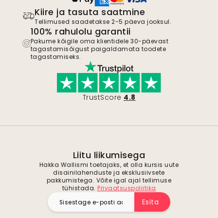
Kiire ja tasuta saatmine
Tellimused saadetakse 2-5 päeva jooksul.
100% rahulolu garantii
Pakume kõigile oma klientidele 30-päevast
tagastamisõigust paigaldamata toodete
tagastamiseks.
TrustScore
4.8
Liitu liikumisega
Hakka Wallismi toetajaks, et olla kursis uute
disainilahenduste ja eksklusiivsete
pakkumistega. Võite igal ajal tellimuse
tühistada.
Privaatsuspoliitika
Esita