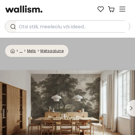
Otsi stiili, meeleolu või ideed...
>
...
>
Mets
>
Metsaalune