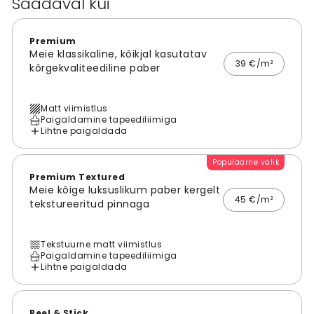
Saadaval kui
Premium
Meie klassikaline, kõikjal kasutatav
39 €/m²
kõrgekvaliteediline paber
Matt viimistlus
Paigaldamine tapeediliimiga
Lihtne paigaldada
Populaarne valik
Premium Textured
Meie kõige luksuslikum paber kergelt
45 €/m²
tekstureeritud pinnaga
Tekstuurne matt viimistlus
Paigaldamine tapeediliimiga
Lihtne paigaldada
Peel & Stick