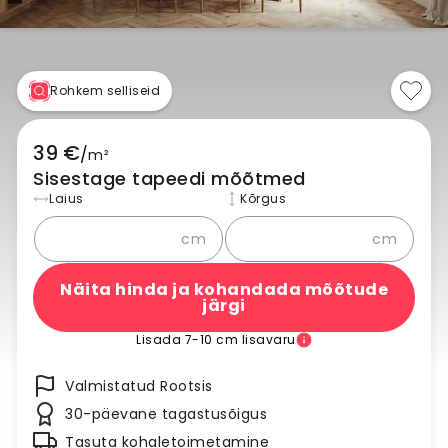
Rohkem selliseid
39 €
/
m²
Sisestage tapeedi mõõtmed
Laius
Kõrgus
cm
cm
Näita hinda ja kohandada mõõtude
järgi
Lisada 7-10 cm lisavaru
Valmistatud Rootsis
30-päevane tagastusõigus
Tasuta kohaletoimetamine