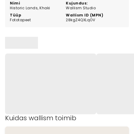
Nimi
Kujundus:
Historic Lands, Khaki
Wallism Studio
Tüüp
Wallism ID (MPN)
Fototapeet
28kgZ4QXLqOV
Kuidas wallism toimib