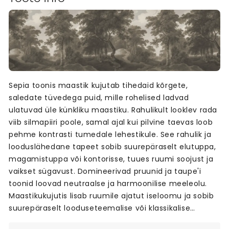
Sepia toonis maastik kujutab tihedaid kõrgete,
saledate tüvedega puid, mille rohelised ladvad
ulatuvad üle künkliku maastiku. Rahulikult looklev rada
viib silmapiiri poole, samal ajal kui pilvine taevas loob
pehme kontrasti tumedale lehestikule. See rahulik ja
looduslähedane tapeet sobib suurepäraselt elutuppa,
magamistuppa või kontorisse, tuues ruumi soojust ja
vaikset sügavust. Domineerivad pruunid ja taupe'i
toonid loovad neutraalse ja harmoonilise meeleolu.
Maastikukujutis lisab ruumile ajatut iseloomu ja sobib
suurepäraselt looduseteemalise või klassikalise
sisekujundusega.