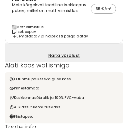
Meie kõrgekvaliteediline isekleepuv
55 €/m²
paber, millel on matt viimistlus
Matt viimistlus
Isekleepuv
Eemaldatav ja hõlpsasti paigaldatav
Näita võrdlust
Alati koos wallismiga
Ei tuhmu päikesevalguse käes
Pimestamata
Keskkonnasõbralik ja 100% PVC-vaba
A-klassi tuleohutusklass
Fliistapeet
Toote info