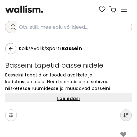
Otsi stiili, meeleolu või ideed...
Kõik
Avalik
Sport
Bassein
/
/
/
Basseini tapetid basseinidele
Basseini tapetid on loodud avalikele ja
kodubasseinidele. Need seinadisainid sobivad
niisketesse ruumidesse ja muudavad basseini
ümbruse ilusamaks. Meie basseini seinakatted sobivad
Loe edasi
spordikeskustesse, hotellibasseinidesse ja
kodubasseinidesse. Vali tuhandete disainide seast
oma lemmik basseini tapeedi motiiv. Kõik tapeedid on
tehtud spetsiaalselt sinu seina mõõtude järgi. Loo
ainulaadne atmosfäär basseiniruumis meie
seinakattega.