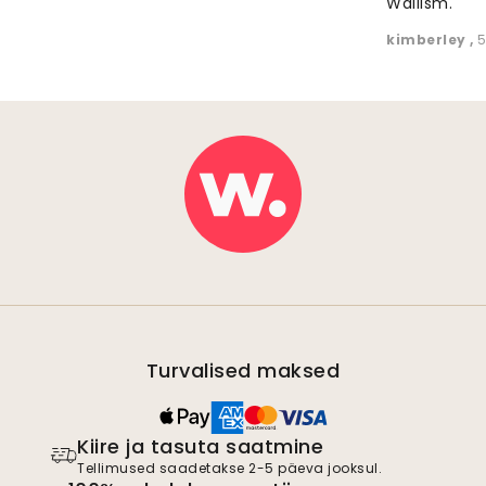
Wallism."
kimberley
,
5
Turvalised maksed
Kiire ja tasuta saatmine
Tellimused saadetakse 2-5 päeva jooksul.