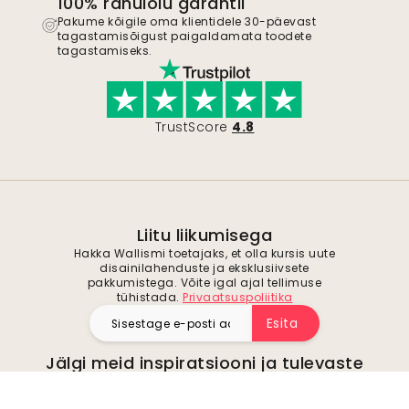
100% rahulolu garantii
Pakume kõigile oma klientidele 30-päevast
tagastamisõigust paigaldamata toodete
tagastamiseks.
TrustScore
4.8
Liitu liikumisega
Hakka Wallismi toetajaks, et olla kursis uute
disainilahenduste ja eksklusiivsete
pakkumistega. Võite igal ajal tellimuse
tühistada.
Privaatsuspoliitika
Esita
Jälgi meid inspiratsiooni ja tulevaste
pakkumiste saamiseks