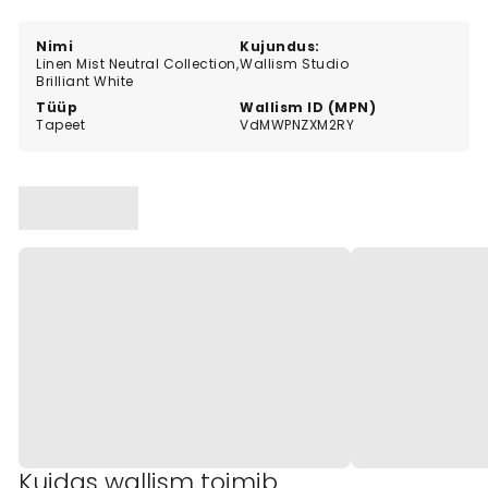
Nimi
Kujundus:
Linen Mist Neutral Collection,
Wallism Studio
Brilliant White
Tüüp
Wallism ID (MPN)
Tapeet
VdMWPNZXM2RY
Kuidas wallism toimib