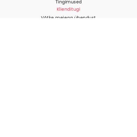
Tingimused
Klienditugi
Võtke meiega ühendust
Tagastused ja tagasimaksed
Laevandus
Kuidas mõõta oma seina
Kuidas riputada tapeeti
Kuidas paigaldada sekekleepuv
KKK
Tapeedi artiklid
Valige oma asukoht
Küpsiste seadete haldamine
© 2026 WALLISM, Rainbow bay AB. Kõik õigused kaitstud.
Stockholm, Sweden