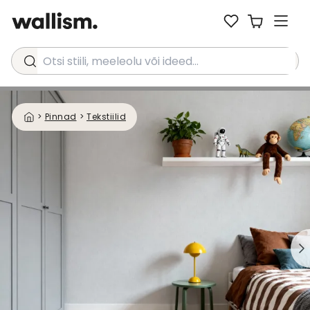
Otsi stiili, meeleolu või ideed...
>
Pinnad
>
Tekstiilid