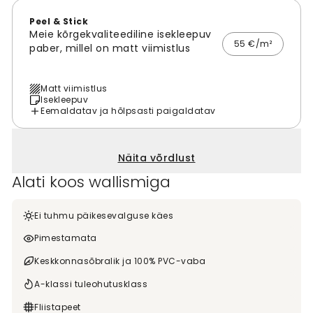
Peel & Stick
Meie kõrgekvaliteediline isekleepuv
55 €/m²
paber, millel on matt viimistlus
Matt viimistlus
Isekleepuv
Eemaldatav ja hõlpsasti paigaldatav
Näita võrdlust
Alati koos wallismiga
Ei tuhmu päikesevalguse käes
Pimestamata
Keskkonnasõbralik ja 100% PVC-vaba
A-klassi tuleohutusklass
Fliistapeet