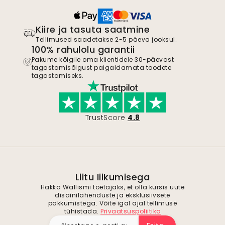
Kiire ja tasuta saatmine
Tellimused saadetakse 2-5 päeva jooksul.
100% rahulolu garantii
Pakume kõigile oma klientidele 30-päevast
tagastamisõigust paigaldamata toodete
tagastamiseks.
TrustScore
4.8
Liitu liikumisega
Hakka Wallismi toetajaks, et olla kursis uute
disainilahenduste ja eksklusiivsete
pakkumistega. Võite igal ajal tellimuse
tühistada.
Privaatsuspoliitika