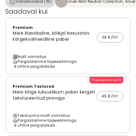
Variatsioonid (15)
Linen Mist Neutral Collection, Silve
Saadaval kui
Premium
Meie klassikaline, kõikjal kasutatav
39 €/m²
kõrgekvaliteediline paber
Matt viimistlus
Paigaldamine tapeediliimiga
Lihtne paigaldada
Populaarne valik
Premium Textured
Meie kõige luksuslikum paber kergelt
45 €/m²
tekstureeritud pinnaga
Tekstuurne matt viimistlus
Paigaldamine tapeediliimiga
Lihtne paigaldada