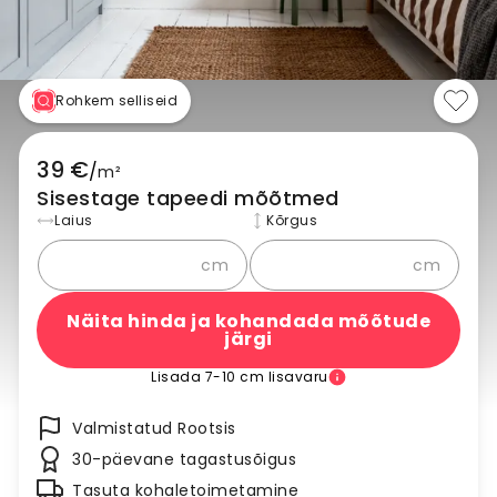
Rohkem selliseid
39 €
/
m²
Sisestage tapeedi mõõtmed
Laius
Kõrgus
cm
cm
Näita hinda ja kohandada mõõtude
järgi
Lisada 7-10 cm lisavaru
Valmistatud Rootsis
30-päevane tagastusõigus
Tasuta kohaletoimetamine