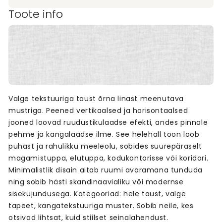
Toote info
Valge tekstuuriga taust õrna linast meenutava
mustriga. Peened vertikaalsed ja horisontaalsed
jooned loovad ruudustikulaadse efekti, andes pinnale
pehme ja kangalaadse ilme. See helehall toon loob
puhast ja rahulikku meeleolu, sobides suurepäraselt
magamistuppa, elutuppa, kodukontorisse või koridori.
Minimalistlik disain aitab ruumi avaramana tunduda
ning sobib hästi skandinaavialiku või modernse
sisekujundusega. Kategooriad: hele taust, valge
tapeet, kangatekstuuriga muster. Sobib neile, kes
otsivad lihtsat, kuid stiilset seinalahendust.