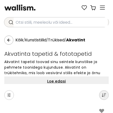
Otsi stiili, meeleolu või ideed...
Kõik
Kunstistiilid
Trükised
Akvatint
/
/
/
Akvatinta tapetid & fototapetid
Akvatint tapetid toovad sinu seintele kunstilise ja
pehmete toonidega kujunduse. Akvatint on
trükitehnika, mis loob vesivärvi stiilis efekte ja õrnu
värviüleminekuid. Need seinakatted sobivad ideaalselt
Loe edasi
neile, kes otsivad ainulaadset ja kunstipärast välimust.
Iga muster on täis detaile ja sügavust. Akvatint tapeet
muudab mis tahes ruumi eriliseks tänu oma peenele
ja atmosfäärilisele väljanägemisele. Vali tuhandete
disainide hulgast oma lemmik.