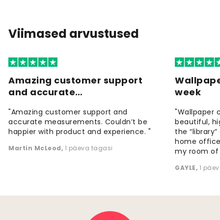
Viimased arvustused
Amazing customer support
Wallpape
and accurate…
week
"Amazing customer support and
"Wallpaper 
accurate measurements. Couldn’t be
beautiful, h
happier with product and experience. "
the “library
home office
Martin McLeod
,
1 päeva tagasi
my room of d
GAYLE
,
1 päev