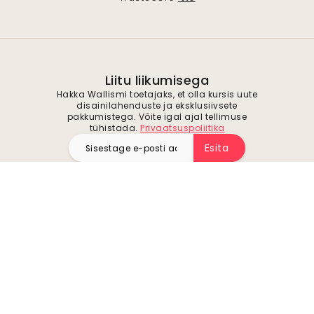
Liitu liikumisega
Hakka Wallismi toetajaks, et olla kursis uute
disainilahenduste ja eksklusiivsete
pakkumistega. Võite igal ajal tellimuse
tühistada.
Privaatsuspoliitika
Esita
Jälgi meid inspiratsiooni ja tulevaste
pakkumiste saamiseks